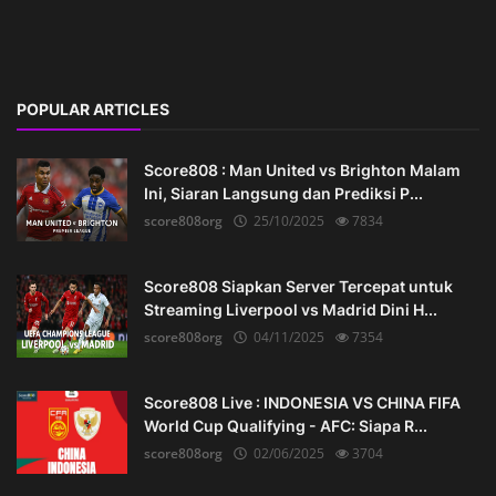
POPULAR ARTICLES
Score808 : Man United vs Brighton Malam
Ini, Siaran Langsung dan Prediksi P...
score808org
25/10/2025
7834
Score808 Siapkan Server Tercepat untuk
Streaming Liverpool vs Madrid Dini H...
score808org
04/11/2025
7354
Score808 Live : INDONESIA VS CHINA FIFA
World Cup Qualifying - AFC: Siapa R...
score808org
02/06/2025
3704