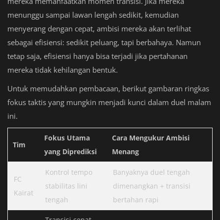
mereka memanfaatkan momen transisi. Jika mereka
menunggu sampai lawan lengah sedikit, kemudian
menyerang dengan cepat, ambisi mereka akan terlihat
sebagai efisiensi: sedikit peluang, tapi berbahaya. Namun
tetap saja, efisiensi hanya bisa terjadi jika pertahanan
mereka tidak kehilangan bentuk.
Untuk memudahkan pembacaan, berikut gambaran ringkas
fokus taktis yang mungkin menjadi kunci dalam duel malam
ini.
Fokus Utama
Cara Mengukur Ambisi
Tim
yang Diprediksi
Menang
Kontrol tempo
Banyaknya duel tengah
FC
stabilitas lini
dimenangkan + transisi
Kairat
tengah
bertahan rapi
Transisi cepat