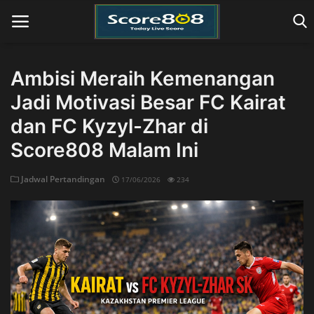
Ambisi Meraih Kemenangan
Jadi Motivasi Besar FC Kairat
Home
dan FC Kyzyl-Zhar di
Score808 Malam Ini
Jadwal Pertandingan
17/06/2026
234