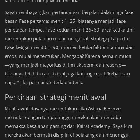
lama untuk menunjukkan rencana.
Saya membayangkan pertandingan berjalan dalam tiga fase
besar. Fase pertama: menit 1–25, biasanya menjadi fase
penetapan tempo. Fase kedua: menit 26–60, area ketika tim
menemukan pola dan mulai mengubah strategi jika perlu.
Fase ketiga: menit 61–90, momen ketika faktor stamina dan
emosi mulai menentukan. Mengapa? Karena pemain muda
—yang menjadi mayoritas di tim akademi dan reserve—
biasanya lebih berani, tetapi juga kadang cepat “kehabisan
napas” jika permainan terlalu intens.
Perkiraan strategi menit awal
Menit awal biasanya menentukan. Jika Astana Reserve
memulai dengan tempo tinggi, mereka akan mencoba
memaksa kesalahan passing dari Kairat Academy. Saya kira
mereka akan bermain disiplin di belakang dan menunggu