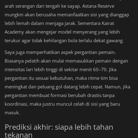
arah serangan dari tengah ke sayap. Astana Reserve
mungkin akan berusaha memanfaatkan sisi yang dianggap
lebih lemah dalam menjaga jarak. Sementara Kairat
Academy akan mengejar model menyerang yang lebih
terukur agar tidak kehilangan bola terlalu dekat gawang.
Saya juga memperhatikan aspek pergantian pemain.
Biasanya pelatih akan mulai memasukkan pemain dengan
intensitas lari lebih tinggi di sekitar menit 60–70. Jika
pergantian itu sesuai kebutuhan, maka ritme tim bisa
meningkat dan peluang gol datang lebih cepat. Namun, jika
pergantian membuat formasi berubah drastis tanpa
koordinasi, maka justru muncul celah di sisi yang baru
masuk.
Prediksi akhir: siapa lebih tahan
tekanan