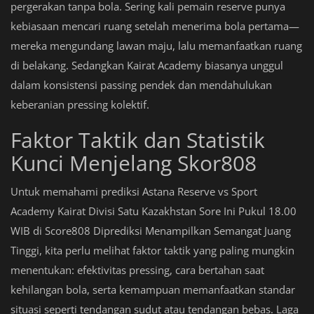
pergerakan tanpa bola. Sering kali pemain reserve punya
kebiasaan mencari ruang setelah menerima bola pertama—
mereka mengundang lawan maju, lalu memanfaatkan ruang
di belakang. Sedangkan Kairat Academy biasanya unggul
dalam konsistensi passing pendek dan mendahulukan
keberanian pressing kolektif.
Faktor Taktik dan Statistik
Kunci Menjelang Skor808
Untuk memahami prediksi Astana Reserve vs Sport
Academy Kairat Divisi Satu Kazakhstan Sore Ini Pukul 18.00
WIB di Score808 Diprediksi Menampilkan Semangat Juang
Tinggi, kita perlu melihat faktor taktik yang paling mungkin
menentukan: efektivitas pressing, cara bertahan saat
kehilangan bola, serta kemampuan memanfaatkan standar
situasi seperti tendangan sudut atau tendangan bebas. Laga