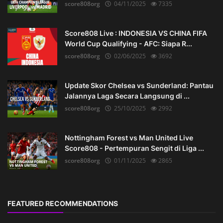
score808org
04/11/2025
7335
Score808 Live : INDONESIA VS CHINA FIFA
World Cup Qualifying - AFC: Siapa R...
score808org
02/06/2025
3692
Update Skor Chelsea vs Sunderland: Pantau
Jalannya Laga Secara Langsung di ...
score808org
25/10/2025
2992
Nottingham Forest vs Man United Live
Score808 - Pertempuran Sengit di Liga ...
score808org
01/11/2025
2865
FEATURED RECOMMENDATIONS