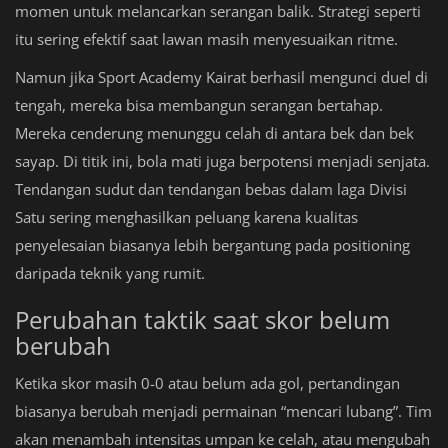
momen untuk melancarkan serangan balik. Strategi seperti
itu sering efektif saat lawan masih menyesuaikan ritme.
Namun jika Sport Academy Kairat berhasil mengunci duel di
tengah, mereka bisa membangun serangan bertahap.
Mereka cenderung menunggu celah di antara bek dan bek
sayap. Di titik ini, bola mati juga berpotensi menjadi senjata.
Tendangan sudut dan tendangan bebas dalam laga Divisi
Satu sering menghasilkan peluang karena kualitas
penyelesaian biasanya lebih bergantung pada positioning
daripada teknik yang rumit.
Perubahan taktik saat skor belum
berubah
Ketika skor masih 0-0 atau belum ada gol, pertandingan
biasanya berubah menjadi permainan “mencari lubang”. Tim
akan menambah intensitas umpan ke celah, atau mengubah