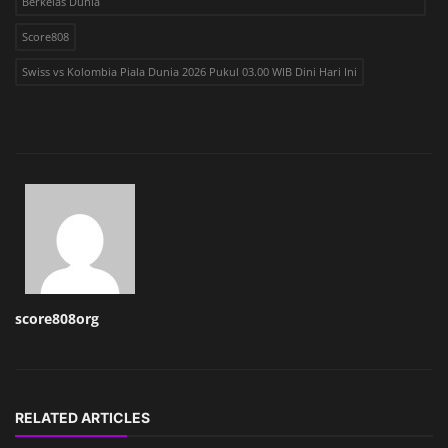
Berkelas Dunia
Score808
Swiss vs Kolombia Piala Dunia 2026 Pukul 03.00 WIB Dini Hari Ini
score808org
RELATED ARTICLES