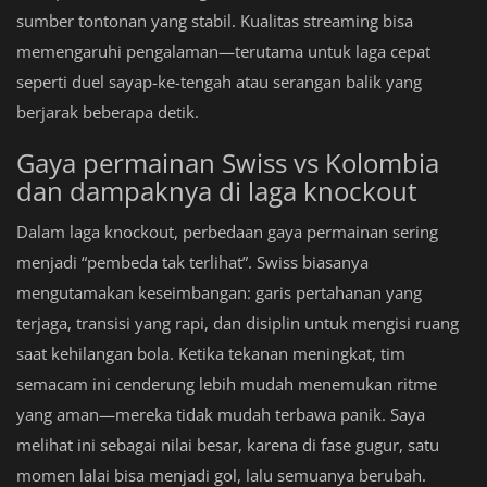
sumber tontonan yang stabil. Kualitas streaming bisa
memengaruhi pengalaman—terutama untuk laga cepat
seperti duel sayap-ke-tengah atau serangan balik yang
berjarak beberapa detik.
Gaya permainan Swiss vs Kolombia
dan dampaknya di laga knockout
Dalam laga knockout, perbedaan gaya permainan sering
menjadi “pembeda tak terlihat”. Swiss biasanya
mengutamakan keseimbangan: garis pertahanan yang
terjaga, transisi yang rapi, dan disiplin untuk mengisi ruang
saat kehilangan bola. Ketika tekanan meningkat, tim
semacam ini cenderung lebih mudah menemukan ritme
yang aman—mereka tidak mudah terbawa panik. Saya
melihat ini sebagai nilai besar, karena di fase gugur, satu
momen lalai bisa menjadi gol, lalu semuanya berubah.