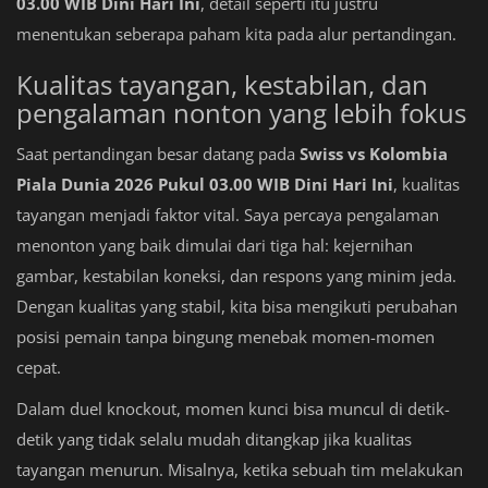
03.00 WIB Dini Hari Ini
, detail seperti itu justru
menentukan seberapa paham kita pada alur pertandingan.
Kualitas tayangan, kestabilan, dan
pengalaman nonton yang lebih fokus
Saat pertandingan besar datang pada
Swiss vs Kolombia
Piala Dunia 2026 Pukul 03.00 WIB Dini Hari Ini
, kualitas
tayangan menjadi faktor vital. Saya percaya pengalaman
menonton yang baik dimulai dari tiga hal: kejernihan
gambar, kestabilan koneksi, dan respons yang minim jeda.
Dengan kualitas yang stabil, kita bisa mengikuti perubahan
posisi pemain tanpa bingung menebak momen-momen
cepat.
Dalam duel knockout, momen kunci bisa muncul di detik-
detik yang tidak selalu mudah ditangkap jika kualitas
tayangan menurun. Misalnya, ketika sebuah tim melakukan