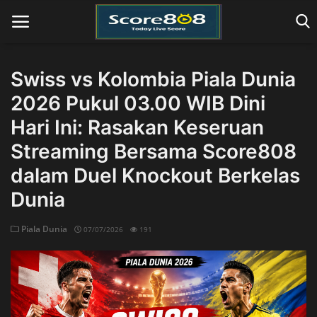
Swiss vs Kolombia Piala Dunia
2026 Pukul 03.00 WIB Dini
Home
Hari Ini: Rasakan Keseruan
Streaming Bersama Score808
dalam Duel Knockout Berkelas
Dunia
Piala Dunia
07/07/2026
191