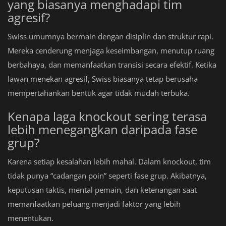
yang biasanya menghadapi tim
agresif?
Swiss umumnya bermain dengan disiplin dan struktur rapi.
Mereka cenderung menjaga keseimbangan, menutup ruang
berbahaya, dan memanfaatkan transisi secara efektif. Ketika
lawan menekan agresif, Swiss biasanya tetap berusaha
mempertahankan bentuk agar tidak mudah terbuka.
Kenapa laga knockout sering terasa
lebih menegangkan daripada fase
grup?
Karena setiap kesalahan lebih mahal. Dalam knockout, tim
tidak punya “cadangan poin” seperti fase grup. Akibatnya,
keputusan taktis, mental pemain, dan ketenangan saat
memanfaatkan peluang menjadi faktor yang lebih
menentukan.