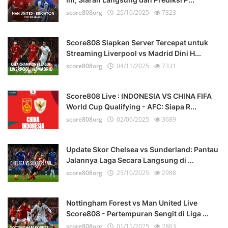
score808org
25/10/2025
7823
Score808 Siapkan Server Tercepat untuk
Streaming Liverpool vs Madrid Dini H...
score808org
04/11/2025
7331
Score808 Live : INDONESIA VS CHINA FIFA
World Cup Qualifying - AFC: Siapa R...
score808org
02/06/2025
3689
Update Skor Chelsea vs Sunderland: Pantau
Jalannya Laga Secara Langsung di ...
score808org
25/10/2025
2988
Nottingham Forest vs Man United Live
Score808 - Pertempuran Sengit di Liga ...
score808org
01/11/2025
2863