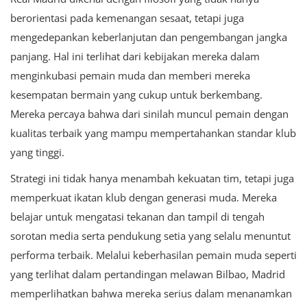
berorientasi pada kemenangan sesaat, tetapi juga
mengedepankan keberlanjutan dan pengembangan jangka
panjang. Hal ini terlihat dari kebijakan mereka dalam
menginkubasi pemain muda dan memberi mereka
kesempatan bermain yang cukup untuk berkembang.
Mereka percaya bahwa dari sinilah muncul pemain dengan
kualitas terbaik yang mampu mempertahankan standar klub
yang tinggi.
Strategi ini tidak hanya menambah kekuatan tim, tetapi juga
memperkuat ikatan klub dengan generasi muda. Mereka
belajar untuk mengatasi tekanan dan tampil di tengah
sorotan media serta pendukung setia yang selalu menuntut
performa terbaik. Melalui keberhasilan pemain muda seperti
yang terlihat dalam pertandingan melawan Bilbao, Madrid
memperlihatkan bahwa mereka serius dalam menanamkan