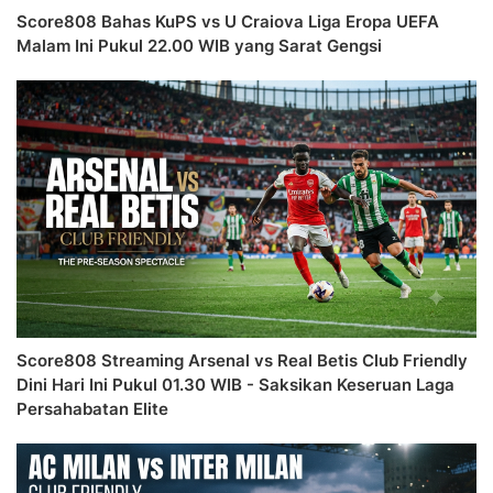
Score808 Bahas KuPS vs U Craiova Liga Eropa UEFA
Malam Ini Pukul 22.00 WIB yang Sarat Gengsi
Score808 Streaming Arsenal vs Real Betis Club Friendly
Dini Hari Ini Pukul 01.30 WIB - Saksikan Keseruan Laga
Persahabatan Elite