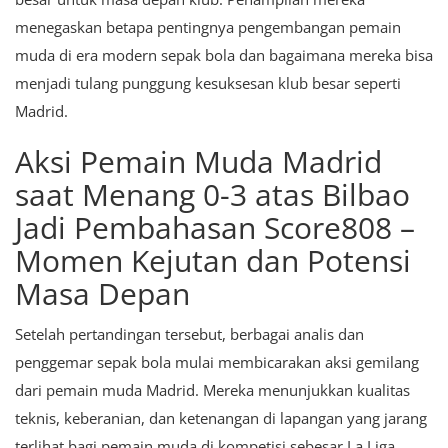
menegaskan betapa pentingnya pengembangan pemain
muda di era modern sepak bola dan bagaimana mereka bisa
menjadi tulang punggung kesuksesan klub besar seperti
Madrid.
Aksi Pemain Muda Madrid
saat Menang 0-3 atas Bilbao
Jadi Pembahasan Score808 –
Momen Kejutan dan Potensi
Masa Depan
Setelah pertandingan tersebut, berbagai analis dan
penggemar sepak bola mulai membicarakan aksi gemilang
dari pemain muda Madrid. Mereka menunjukkan kualitas
teknis, keberanian, dan ketenangan di lapangan yang jarang
terlihat bagi pemain muda di kompetisi sebesar La Liga.