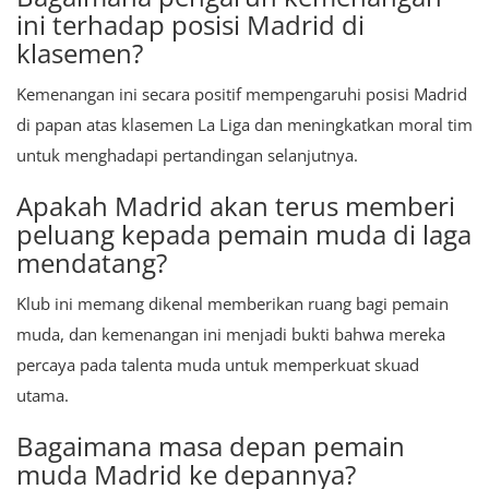
ini terhadap posisi Madrid di
klasemen?
Kemenangan ini secara positif mempengaruhi posisi Madrid
di papan atas klasemen La Liga dan meningkatkan moral tim
untuk menghadapi pertandingan selanjutnya.
Apakah Madrid akan terus memberi
peluang kepada pemain muda di laga
mendatang?
Klub ini memang dikenal memberikan ruang bagi pemain
muda, dan kemenangan ini menjadi bukti bahwa mereka
percaya pada talenta muda untuk memperkuat skuad
utama.
Bagaimana masa depan pemain
muda Madrid ke depannya?