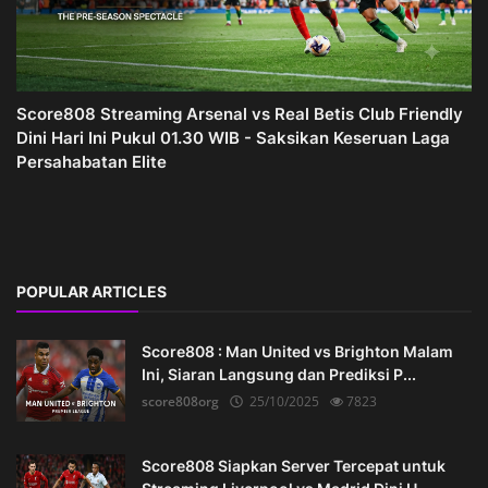
Score808 Streaming Arsenal vs Real Betis Club Friendly
Dini Hari Ini Pukul 01.30 WIB - Saksikan Keseruan Laga
Persahabatan Elite
POPULAR ARTICLES
Score808 : Man United vs Brighton Malam
Ini, Siaran Langsung dan Prediksi P...
score808org
25/10/2025
7823
Score808 Siapkan Server Tercepat untuk