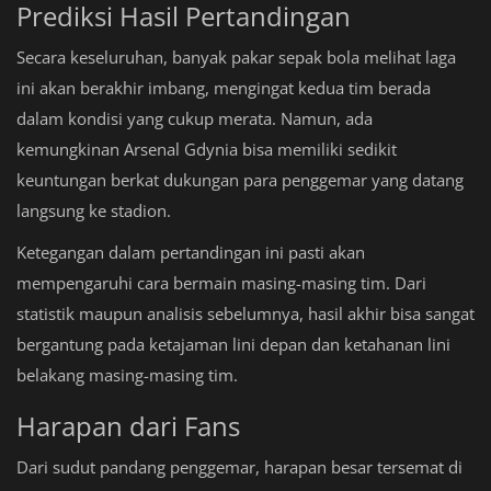
Prediksi Hasil Pertandingan
Secara keseluruhan, banyak pakar sepak bola melihat laga
ini akan berakhir imbang, mengingat kedua tim berada
dalam kondisi yang cukup merata. Namun, ada
kemungkinan Arsenal Gdynia bisa memiliki sedikit
keuntungan berkat dukungan para penggemar yang datang
langsung ke stadion.
Ketegangan dalam pertandingan ini pasti akan
mempengaruhi cara bermain masing-masing tim. Dari
statistik maupun analisis sebelumnya, hasil akhir bisa sangat
bergantung pada ketajaman lini depan dan ketahanan lini
belakang masing-masing tim.
Harapan dari Fans
Dari sudut pandang penggemar, harapan besar tersemat di