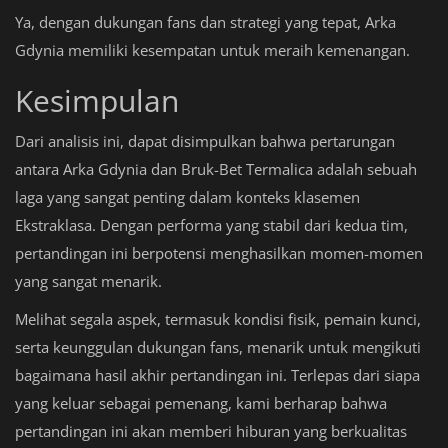
Ya, dengan dukungan fans dan strategi yang tepat, Arka
Gdynia memiliki kesempatan untuk meraih kemenangan.
Kesimpulan
Dari analisis ini, dapat disimpulkan bahwa pertarungan
antara Arka Gdynia dan Bruk-Bet Termalica adalah sebuah
laga yang sangat penting dalam konteks klasemen
Ekstraklasa. Dengan performa yang stabil dari kedua tim,
pertandingan ini berpotensi menghasilkan momen-momen
yang sangat menarik.
Melihat segala aspek, termasuk kondisi fisik, pemain kunci,
serta keunggulan dukungan fans, menarik untuk mengikuti
bagaimana hasil akhir pertandingan ini. Terlepas dari siapa
yang keluar sebagai pemenang, kami berharap bahwa
pertandingan ini akan memberi hiburan yang berkualitas