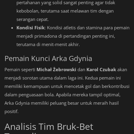
pertahanan yang solid sangat penting agar tidak
kebobolan, terutama saat melawan tim dengan
serangan cepat.
Kondisi Fisik
: Kondisi atletis dan stamina para pemain
menjadi primadona di pertandingan penting ini,
terutama di menit-menit akhir.
Pemain Kunci Arka Gdynia
Pemain seperti
Michał Żebrowski
dan
Karol Czubak
akan
menjadi sorotan utama dalam laga ini. Kedua pemain ini
memiliki kemampuan untuk mencetak gol dan berkontribusi
dalam penguasaan bola. Apabila mereka tampil optimal,
Arka Gdynia memiliki peluang besar untuk meraih hasil
positif.
Analisis Tim Bruk-Bet