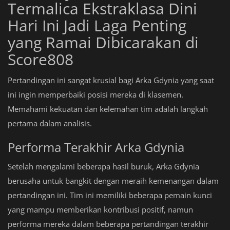
Termalica Ekstraklasa Dini
Hari Ini Jadi Laga Penting
yang Ramai Dibicarakan di
Score808
Pertandingan ini sangat krusial bagi Arka Gdynia yang saat
ini ingin memperbaiki posisi mereka di klasemen.
Memahami kekuatan dan kelemahan tim adalah langkah
pertama dalam analisis.
Performa Terakhir Arka Gdynia
Setelah mengalami beberapa hasil buruk, Arka Gdynia
berusaha untuk bangkit dengan meraih kemenangan dalam
pertandingan ini. Tim ini memiliki beberapa pemain kunci
yang mampu memberikan kontribusi positif, namun
performa mereka dalam beberapa pertandingan terakhir