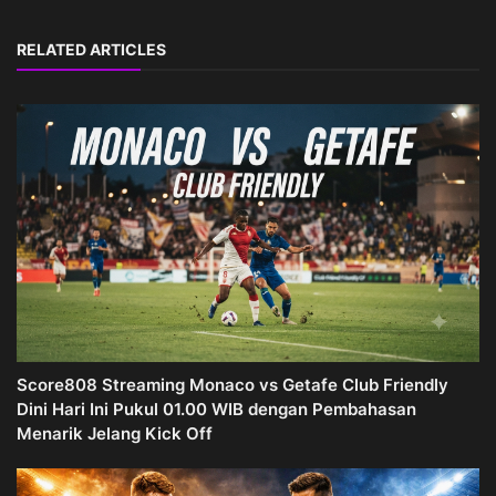
RELATED ARTICLES
Score808 Streaming Monaco vs Getafe Club Friendly
Dini Hari Ini Pukul 01.00 WIB dengan Pembahasan
Menarik Jelang Kick Off