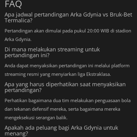
FAQ
Apa jadwal pertandingan Arka Gdynia vs Bruk-Bet
Termalica?
Pertandingan akan dimulai pada pukul 20:00 WIB di stadion
Arka Gdynia.
Di mana melakukan streaming untuk
pertandingan ini?
Anda dapat menyaksikan pertandingan ini melalui platform
streaming resmi yang menyiarkan liga Ekstraklasa.
Apa yang harus diperhatikan saat menyaksikan
pertandingan?
Perhatikan bagaimana dua tim melakukan penguasaan bola
dan tekanan defensif mereka, serta bagaimana mereka
mengeksekusi serangan balik.
Apakah ada peluang bagi Arka Gdynia untuk
menang?