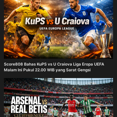
Score808 Bahas KuPS vs U Craiova Liga Eropa UEFA
Malam Ini Pukul 22.00 WIB yang Sarat Gengsi