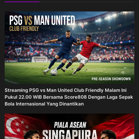
Streaming PSG vs Man United Club Friendly Malam Ini
Pukul 22.00 WIB Bersama Score808 Dengan Laga Sepak
Bola Internasional Yang Dinantikan