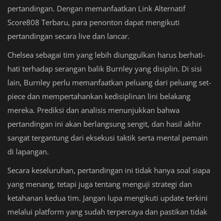
pertandingan. Dengan memanfaatkan Link Alternatif
Score808 Terbaru, para penonton dapat mengikuti
pertandingan secara live dan lancar.
Chelsea sebagai tim yang lebih diunggulkan harus berhati-
hati terhadap serangan balik Burnley yang disiplin. Di sisi
lain, Burnley perlu memanfaatkan peluang dari peluang set-
piece dan mempertahankan kedisiplinan lini belakang
mereka. Prediksi dan analisis menunjukkan bahwa
pertandingan ini akan berlangsung sengit, dan hasil akhir
sangat tergantung dari eksekusi taktik serta mental pemain
di lapangan.
Secara keseluruhan, pertandingan ini tidak hanya soal siapa
yang menang, tetapi juga tentang menguji strategi dan
ketahanan kedua tim. Jangan lupa mengikuti update terkini
melalui platform yang sudah terpercaya dan pastikan tidak