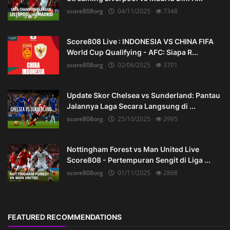
score808org
04/11/2025
7348
Score808 Live : INDONESIA VS CHINA FIFA
World Cup Qualifying - AFC: Siapa R...
score808org
02/06/2025
3701
Update Skor Chelsea vs Sunderland: Pantau
Jalannya Laga Secara Langsung di ...
score808org
25/10/2025
2995
Nottingham Forest vs Man United Live
Score808 - Pertempuran Sengit di Liga ...
score808org
01/11/2025
2868
FEATURED RECOMMENDATIONS