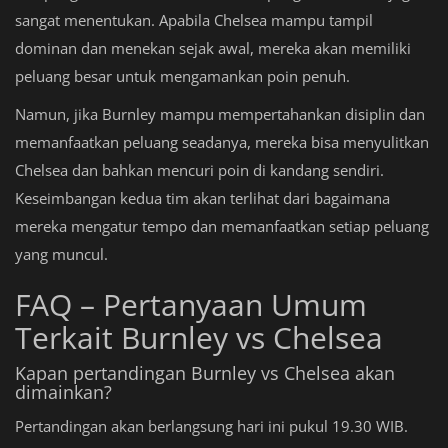
sangat menentukan. Apabila Chelsea mampu tampil
dominan dan menekan sejak awal, mereka akan memiliki
peluang besar untuk mengamankan poin penuh.
Namun, jika Burnley mampu mempertahankan disiplin dan
memanfaatkan peluang seadanya, mereka bisa menyulitkan
Chelsea dan bahkan mencuri poin di kandang sendiri.
Keseimbangan kedua tim akan terlihat dari bagaimana
mereka mengatur tempo dan memanfaatkan setiap peluang
yang muncul.
FAQ – Pertanyaan Umum
Terkait Burnley vs Chelsea
Kapan pertandingan Burnley vs Chelsea akan
dimainkan?
Pertandingan akan berlangsung hari ini pukul 19.30 WIB.