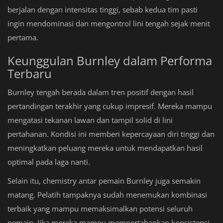
berjalan dengan intensitas tinggi, sebab kedua tim pasti
ingin mendominasi dan mengontrol lini tengah sejak menit
pertama.
Keunggulan Burnley dalam Performa
Terbaru
Burnley tengah berada dalam tren positif dengan hasil
pertandingan terakhir yang cukup impresif. Mereka mampu
mengatasi tekanan lawan dan tampil solid di lini
pertahanan. Kondisi ini memberi kepercayaan diri tinggi dan
meningkatkan peluang mereka untuk mendapatkan hasil
optimal pada laga nanti.
Selain itu, chemistry antar pemain Burnley juga semakin
matang. Pelatih tampaknya sudah menemukan kombinasi
terbaik yang mampu memaksimalkan potensi seluruh
pemain. Jika mereka mampu mempertahankan konsistensi