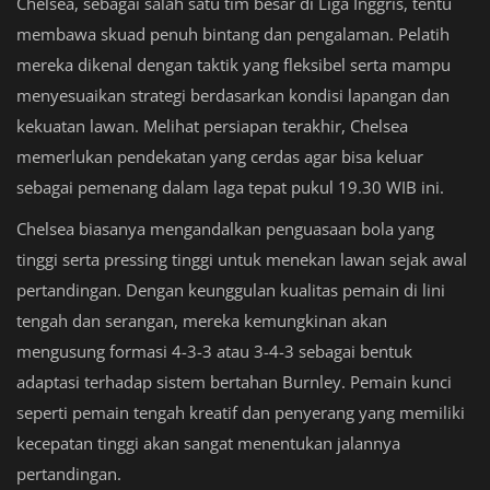
Chelsea, sebagai salah satu tim besar di Liga Inggris, tentu
membawa skuad penuh bintang dan pengalaman. Pelatih
mereka dikenal dengan taktik yang fleksibel serta mampu
menyesuaikan strategi berdasarkan kondisi lapangan dan
kekuatan lawan. Melihat persiapan terakhir, Chelsea
memerlukan pendekatan yang cerdas agar bisa keluar
sebagai pemenang dalam laga tepat pukul 19.30 WIB ini.
Chelsea biasanya mengandalkan penguasaan bola yang
tinggi serta pressing tinggi untuk menekan lawan sejak awal
pertandingan. Dengan keunggulan kualitas pemain di lini
tengah dan serangan, mereka kemungkinan akan
mengusung formasi 4-3-3 atau 3-4-3 sebagai bentuk
adaptasi terhadap sistem bertahan Burnley. Pemain kunci
seperti pemain tengah kreatif dan penyerang yang memiliki
kecepatan tinggi akan sangat menentukan jalannya
pertandingan.