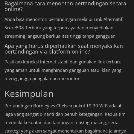
Bagaimana cara menonton pertandingan secara
online?
Anda bisa menonton pertandingan melalui Link Alternatif
Score808 Terbaru yang terpercaya dan menyediakan
streaming langsung berkualitas tinggi tanpa gangguan.
Apa yang harus diperhatikan saat menyaksikan
pertandingan via platform online?
Pastikan koneksi internet stabil dan gunakan link terbaru
yang aman untuk menghindari gangguan atau iklan yang
mengganggu pengalaman menonton.
Kesimpulan
Pertandingan Burnley vs Chelsea pukul 19.30 WIB adalah
laga yang sangat dinanti dan penuh ketegangan. Kedua tim
memiliki kekuatan dan tantangan masing-masing, serta
strategi yang akan sangat menentukan bagaimana jalannya