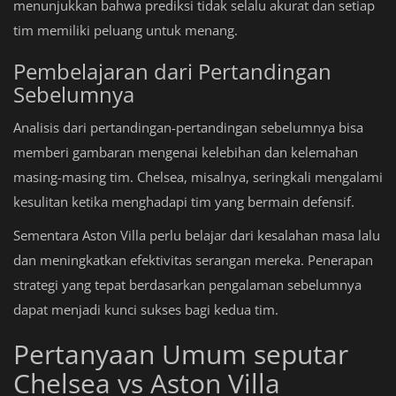
menunjukkan bahwa prediksi tidak selalu akurat dan setiap
tim memiliki peluang untuk menang.
Pembelajaran dari Pertandingan
Sebelumnya
Analisis dari pertandingan-pertandingan sebelumnya bisa
memberi gambaran mengenai kelebihan dan kelemahan
masing-masing tim. Chelsea, misalnya, seringkali mengalami
kesulitan ketika menghadapi tim yang bermain defensif.
Sementara Aston Villa perlu belajar dari kesalahan masa lalu
dan meningkatkan efektivitas serangan mereka. Penerapan
strategi yang tepat berdasarkan pengalaman sebelumnya
dapat menjadi kunci sukses bagi kedua tim.
Pertanyaan Umum seputar
Chelsea vs Aston Villa