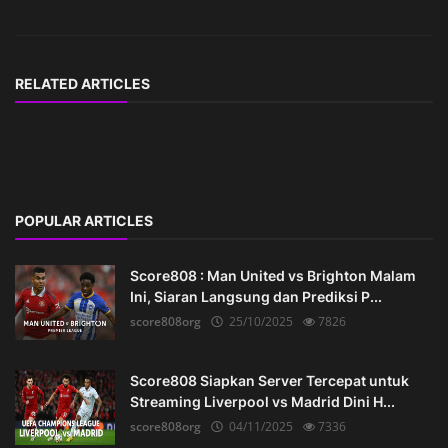
RELATED ARTICLES
POPULAR ARTICLES
Score808 : Man United vs Brighton Malam
Ini, Siaran Langsung dan Prediksi P...
score808org
25/10/2025
7826
Score808 Siapkan Server Tercepat untuk
Streaming Liverpool vs Madrid Dini H...
score808org
04/11/2025
7336