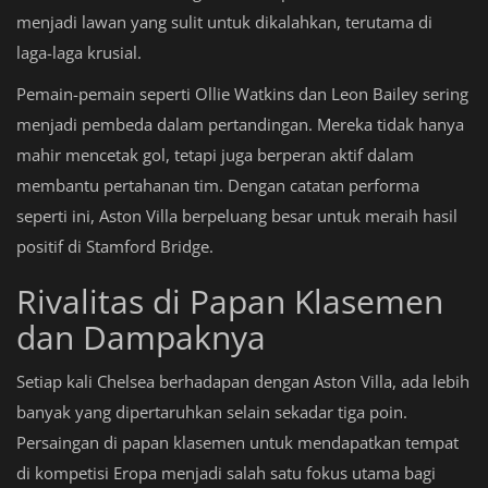
menjadi lawan yang sulit untuk dikalahkan, terutama di
laga-laga krusial.
Pemain-pemain seperti Ollie Watkins dan Leon Bailey sering
menjadi pembeda dalam pertandingan. Mereka tidak hanya
mahir mencetak gol, tetapi juga berperan aktif dalam
membantu pertahanan tim. Dengan catatan performa
seperti ini, Aston Villa berpeluang besar untuk meraih hasil
positif di Stamford Bridge.
Rivalitas di Papan Klasemen
dan Dampaknya
Setiap kali Chelsea berhadapan dengan Aston Villa, ada lebih
banyak yang dipertaruhkan selain sekadar tiga poin.
Persaingan di papan klasemen untuk mendapatkan tempat
di kompetisi Eropa menjadi salah satu fokus utama bagi