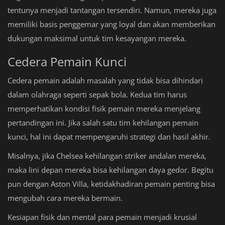
tentunya menjadi tantangan tersendiri. Namun, mereka juga
memiliki basis penggemar yang loyal dan akan memberikan
dukungan maksimal untuk tim kesayangan mereka.
Cedera Pemain Kunci
Cedera pemain adalah masalah yang tidak bisa dihindari
dalam olahraga seperti sepak bola. Kedua tim harus
memperhatikan kondisi fisik pemain mereka menjelang
pertandingan ini. Jika salah satu tim kehilangan pemain
kunci, hal ini dapat mempengaruhi strategi dan hasil akhir.
Misalnya, jika Chelsea kehilangan striker andalan mereka,
maka lini depan mereka bisa kehilangan daya gedor. Begitu
pun dengan Aston Villa, ketidakhadiran pemain penting bisa
mengubah cara mereka bermain.
Kesiapan fisik dan mental para pemain menjadi krusial