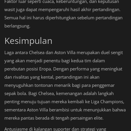
Faktor luar seperti cuaca, keberuntungan, dan keputusan
wasit juga dapat mempengaruhi hasil akhir pertandingan.
Semua hal ini harus diperhitungkan sebelum pertandingan
berlangsung.
Kesimpulan
Laga antara Chelsea dan Aston Villa merupakan duel sengit
yang akan menjadi penentu bagi kedua tim dalam
perebutan posisi Eropa. Dengan performa yang meningkat
dan rivalitas yang kental, pertandingan ini akan
menyuguhkan tontonan menarik bagi para penggemar
sepak bola. Bagi Chelsea, kemenangan adalah langkah
penting menuju tujuan mereka kembali ke Liga Champions,
sementara Aston Villa berambisi untuk menunjukkan bahwa
mereka pantas berada di tengah persaingan elite.
Antusiasme di kalangan suporter dan strategi yang