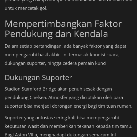
untuk mencetak gol.
Mempertimbangkan Faktor
Pendukung dan Kendala
Dalam setiap pertandingan, ada banyak faktor yang dapat
mempengaruhi hasil akhir. Ini termasuk kondisi cuaca,
dukungan suporter, hingga cedera pemain kunci.
Dukungan Suporter
Stadion Stamford Bridge akan penuh sesak dengan
pendukung Chelsea. Atmosfer yang diciptakan oleh para
suporter bisa menjadi dorongan energi bagi tim tuan rumah.
Suporter yang antusias sering kali bisa mempengaruhi
keputusan wasit dan memberikan tekanan kepada tim tamu.
Bagi Aston Villa, menghadapi dukungan semacam ini