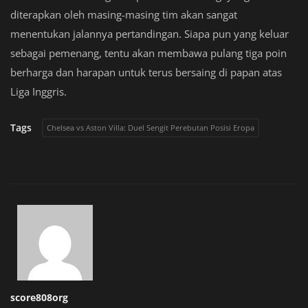
diterapkan oleh masing-masing tim akan sangat
menentukan jalannya pertandingan. Siapa pun yang keluar
sebagai pemenang, tentu akan membawa pulang tiga poin
berharga dan harapan untuk terus bersaing di papan atas
Liga Inggris.
Tags
Chelsea vs Aston Villa: Duel Sengit Perebutan Posisi Eropa
score808org