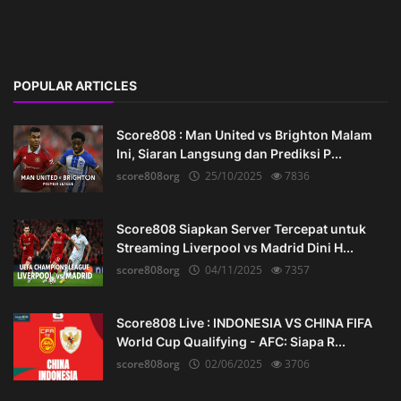
POPULAR ARTICLES
Score808 : Man United vs Brighton Malam
Ini, Siaran Langsung dan Prediksi P...
score808org
25/10/2025
7836
Score808 Siapkan Server Tercepat untuk
Streaming Liverpool vs Madrid Dini H...
score808org
04/11/2025
7357
Score808 Live : INDONESIA VS CHINA FIFA
World Cup Qualifying - AFC: Siapa R...
score808org
02/06/2025
3706