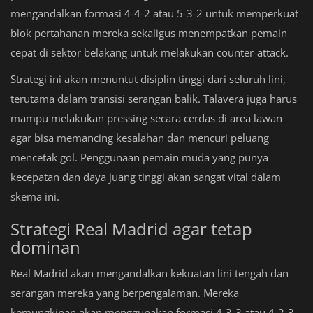
mengandalkan formasi 4-4-2 atau 5-3-2 untuk memperkuat
blok pertahanan mereka sekaligus menempatkan pemain
cepat di sektor belakang untuk melakukan counter-attack.
Strategi ini akan menuntut disiplin tinggi dari seluruh lini,
terutama dalam transisi serangan balik. Talavera juga harus
mampu melakukan pressing secara cerdas di area lawan
agar bisa memancing kesalahan dan mencuri peluang
mencetak gol. Penggunaan pemain muda yang punya
kecepatan dan daya juang tinggi akan sangat vital dalam
skema ini.
Strategi Real Madrid agar tetap
dominan
Real Madrid akan mengandalkan kekuatan lini tengah dan
serangan mereka yang berpengalaman. Mereka
kemungkinan akan menggunakan formasi 4-3-3 atau 4-2-3-