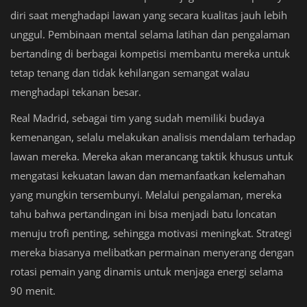
diri saat menghadapi lawan yang secara kualitas jauh lebih
unggul. Pembinaan mental selama latihan dan pengalaman
bertanding di berbagai kompetisi membantu mereka untuk
tetap tenang dan tidak kehilangan semangat walau
menghadapi tekanan besar.
Real Madrid, sebagai tim yang sudah memiliki budaya
kemenangan, selalu melakukan analisis mendalam terhadap
lawan mereka. Mereka akan merancang taktik khusus untuk
mengatasi kekuatan lawan dan memanfaatkan kelemahan
yang mungkin tersembunyi. Melalui pengalaman, mereka
tahu bahwa pertandingan ini bisa menjadi batu loncatan
menuju trofi penting, sehingga motivasi meningkat. Strategi
mereka biasanya melibatkan permainan menyerang dengan
rotasi pemain yang dinamis untuk menjaga energi selama
90 menit.