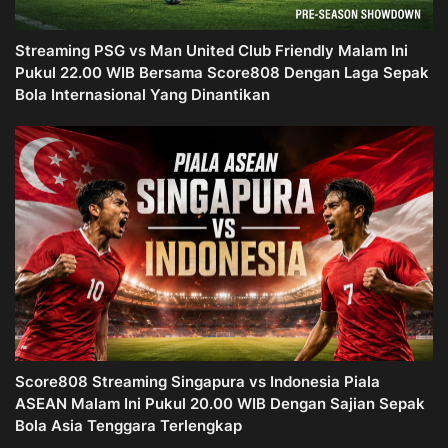
Streaming PSG vs Man United Club Friendly Malam Ini
Pukul 22.00 WIB Bersama Score808 Dengan Laga Sepak
Bola Internasional Yang Dinantikan
Score808 Streaming Singapura vs Indonesia Piala
ASEAN Malam Ini Pukul 20.00 WIB Dengan Sajian Sepak
Bola Asia Tenggara Terlengkap