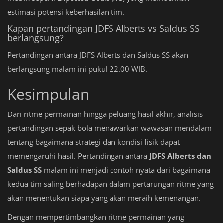
estimasi potensi keberhasilan tim.
Kapan pertandingan JDFS Alberts vs Saldus SS
berlangsung?
Pertandingan antara JDFS Alberts dan Saldus SS akan
berlangsung malam ini pukul 22.00 WIB.
Kesimpulan
Dari ritme permainan hingga peluang hasil akhir, analisis
pertandingan sepak bola menawarkan wawasan mendalam
tentang bagaimana strategi dan kondisi fisik dapat
memengaruhi hasil. Pertandingan antara
JDFS Alberts dan
Saldus SS
malam ini menjadi contoh nyata dari bagaimana
kedua tim saling berhadapan dalam pertarungan ritme yang
akan menentukan siapa yang akan meraih kemenangan.
Dengan mempertimbangkan ritme permainan yang