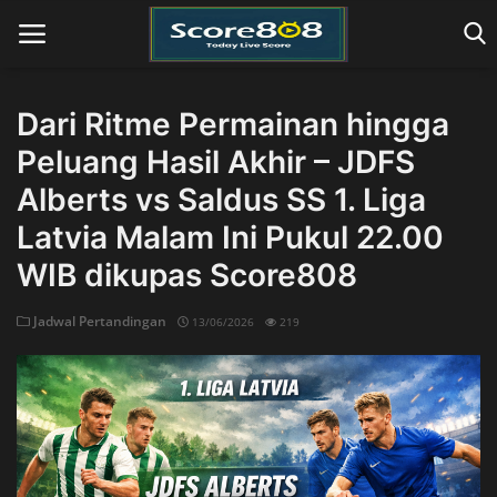
Dari Ritme Permainan hingga
Peluang Hasil Akhir – JDFS
Home
Alberts vs Saldus SS 1. Liga
Latvia Malam Ini Pukul 22.00
WIB dikupas Score808
Jadwal Pertandingan
13/06/2026
219