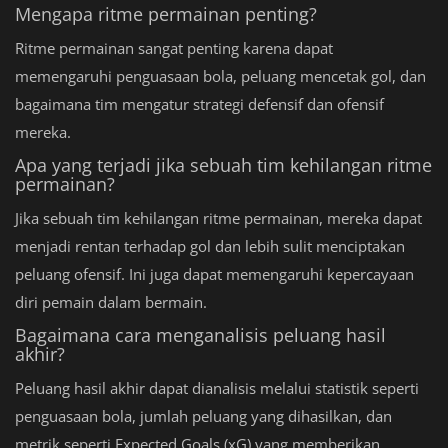
Mengapa ritme permainan penting?
Ritme permainan sangat penting karena dapat
memengaruhi penguasaan bola, peluang mencetak gol, dan
bagaimana tim mengatur strategi defensif dan ofensif
mereka.
Apa yang terjadi jika sebuah tim kehilangan ritme
permainan?
Jika sebuah tim kehilangan ritme permainan, mereka dapat
menjadi rentan terhadap gol dan lebih sulit menciptakan
peluang ofensif. Ini juga dapat memengaruhi kepercayaan
diri pemain dalam bermain.
Bagaimana cara menganalisis peluang hasil
akhir?
Peluang hasil akhir dapat dianalisis melalui statistik seperti
penguasaan bola, jumlah peluang yang dihasilkan, dan
metrik seperti Expected Goals (xG) yang memberikan