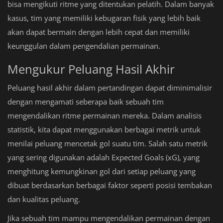
bisa mengikuti ritme yang ditentukan pelatih. Dalam banyak
kasus, tim yang memiliki kebugaran fisik yang lebih baik
akan dapat bermain dengan lebih cepat dan memiliki
keunggulan dalam pengendalian permainan.
Mengukur Peluang Hasil Akhir
Peluang hasil akhir dalam pertandingan dapat diminimalisir
dengan mengamati seberapa baik sebuah tim
mengendalikan ritme permainan mereka. Dalam analisis
statistik, kita dapat menggunakan berbagai metrik untuk
menilai peluang mencetak gol suatu tim. Salah satu metrik
yang sering digunakan adalah Expected Goals (xG), yang
menghitung kemungkinan gol dari setiap peluang yang
dibuat berdasarkan berbagai faktor seperti posisi tembakan
dan kualitas peluang.
Jika sebuah tim mampu mengendalikan permainan dengan