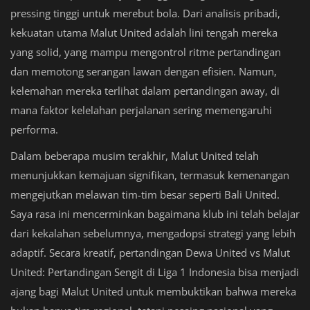
pressing tinggi untuk merebut bola. Dari analisis pribadi,
kekuatan utama Malut United adalah lini tengah mereka
yang solid, yang mampu mengontrol ritme pertandingan
dan memotong serangan lawan dengan efisien. Namun,
kelemahan mereka terlihat dalam pertandingan away, di
mana faktor kelelahan perjalanan sering memengaruhi
performa.
Dalam beberapa musim terakhir, Malut United telah
menunjukkan kemajuan signifikan, termasuk kemenangan
mengejutkan melawan tim-tim besar seperti Bali United.
Saya rasa ini mencerminkan bagaimana klub ini telah belajar
dari kekalahan sebelumnya, mengadopsi strategi yang lebih
adaptif. Secara kreatif, pertandingan Dewa United vs Malut
United: Pertandingan Sengit di Liga 1 Indonesia bisa menjadi
ajang bagi Malut United untuk membuktikan bahwa mereka