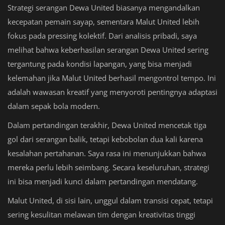
Strategi serangan Dewa United biasanya mengandalkan
kecepatan pemain sayap, sementara Malut United lebih
fokus pada pressing kolektif. Dari analisis pribadi, saya
melihat bahwa keberhasilan serangan Dewa United sering
tergantung pada kondisi lapangan, yang bisa menjadi
kelemahan jika Malut United berhasil mengontrol tempo. Ini
adalah wawasan kreatif yang menyoroti pentingnya adaptasi
dalam sepak bola modern.
Dalam pertandingan terakhir, Dewa United mencetak tiga
gol dari serangan balik, tetapi kebobolan dua kali karena
kesalahan pertahanan. Saya rasa ini menunjukkan bahwa
mereka perlu lebih seimbang. Secara keseluruhan, strategi
ini bisa menjadi kunci dalam pertandingan mendatang.
Malut United, di sisi lain, unggul dalam transisi cepat, tetapi
sering kesulitan melawan tim dengan kreativitas tinggi