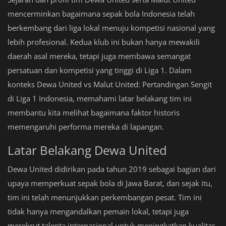
mencerminkan bagaimana sepak bola Indonesia telah
berkembang dari liga lokal menuju kompetisi nasional yang
lebih profesional. Kedua klub ini bukan hanya mewakili
daerah asal mereka, tetapi juga membawa semangat
persatuan dan kompetisi yang tinggi di Liga 1. Dalam
konteks Dewa United vs Malut United: Pertandingan Sengit
di Liga 1 Indonesia, memahami latar belakang tim ini
membantu kita melihat bagaimana faktor historis
memengaruhi performa mereka di lapangan.
Latar Belakang Dewa United
Dewa United didirikan pada tahun 2019 sebagai bagian dari
upaya memperkuat sepak bola di Jawa Barat, dan sejak itu,
tim ini telah menunjukkan perkembangan pesat. Tim ini
tidak hanya mengandalkan pemain lokal, tetapi juga
merekrut talenta internasional untuk meningkatkan kualitas