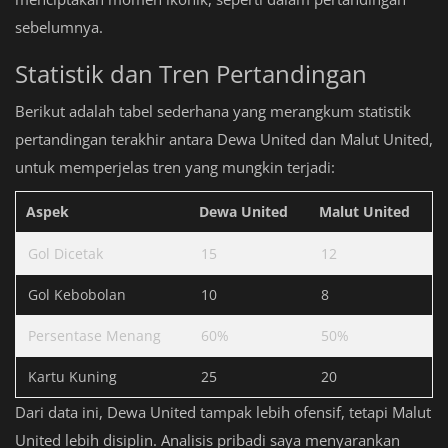
sebelumnya.
Statistik dan Tren Pertandingan
Berikut adalah tabel sederhana yang merangkum statistik
pertandingan terakhir antara Dewa United dan Malut United,
untuk memperjelas tren yang mungkin terjadi:
Aspek
Dewa United
Malut United
Gol Dicetak
15
12
Gol Kebobolan
10
8
Persentase Menang
60%
50%
Kartu Kuning
25
20
Dari data ini, Dewa United tampak lebih ofensif, tetapi Malut
United lebih disiplin. Analisis pribadi saya menyarankan