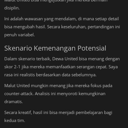
disiplin.
Ini adalah wawasan yang mendalam, di mana setiap detail
bisa mengubah hasil. Secara keseluruhan, pertandingan ini
penuh variabel.
Skenario Kemenangan Potensial
Dalam skenario terbaik, Dewa United bisa menang dengan
skor 2-1 jika mereka memanfaatkan serangan cepat. Saya
rasa ini realistis berdasarkan data sebelumnya.
Malut United mungkin menang jika mereka fokus pada
counter-attack. Analisis ini menyoroti kemungkinan
dramatis.
Secara kreatif, hasil ini bisa menjadi pembelajaran bagi
kedua tim.