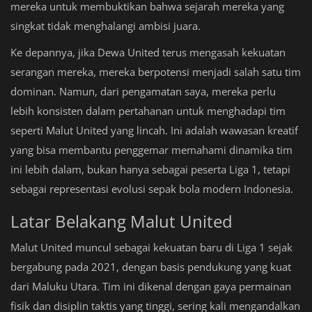
mereka untuk membuktikan bahwa sejarah mereka yang
singkat tidak menghalangi ambisi juara.
Ke depannya, jika Dewa United terus mengasah kekuatan
serangan mereka, mereka berpotensi menjadi salah satu tim
dominan. Namun, dari pengamatan saya, mereka perlu
lebih konsisten dalam pertahanan untuk menghadapi tim
seperti Malut United yang lincah. Ini adalah wawasan kreatif
yang bisa membantu penggemar memahami dinamika tim
ini lebih dalam, bukan hanya sebagai peserta Liga 1, tetapi
sebagai representasi evolusi sepak bola modern Indonesia.
Latar Belakang Malut United
Malut United muncul sebagai kekuatan baru di Liga 1 sejak
bergabung pada 2021, dengan basis pendukung yang kuat
dari Maluku Utara. Tim ini dikenal dengan gaya permainan
fisik dan disiplin taktis yang tinggi, sering kali mengandalkan