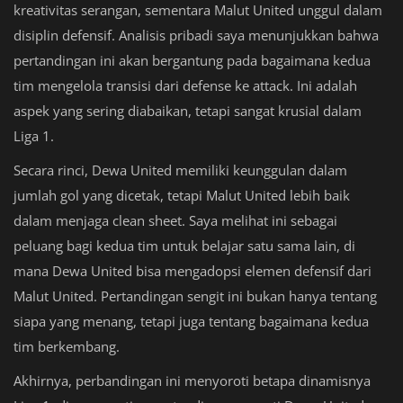
kreativitas serangan, sementara Malut United unggul dalam
disiplin defensif. Analisis pribadi saya menunjukkan bahwa
pertandingan ini akan bergantung pada bagaimana kedua
tim mengelola transisi dari defense ke attack. Ini adalah
aspek yang sering diabaikan, tetapi sangat krusial dalam
Liga 1.
Secara rinci, Dewa United memiliki keunggulan dalam
jumlah gol yang dicetak, tetapi Malut United lebih baik
dalam menjaga clean sheet. Saya melihat ini sebagai
peluang bagi kedua tim untuk belajar satu sama lain, di
mana Dewa United bisa mengadopsi elemen defensif dari
Malut United. Pertandingan sengit ini bukan hanya tentang
siapa yang menang, tetapi juga tentang bagaimana kedua
tim berkembang.
Akhirnya, perbandingan ini menyoroti betapa dinamisnya