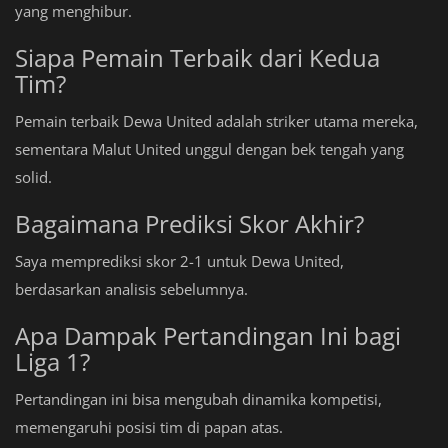
yang menghibur.
Siapa Pemain Terbaik dari Kedua
Tim?
Pemain terbaik Dewa United adalah striker utama mereka,
sementara Malut United unggul dengan bek tengah yang
solid.
Bagaimana Prediksi Skor Akhir?
Saya memprediksi skor 2-1 untuk Dewa United,
berdasarkan analisis sebelumnya.
Apa Dampak Pertandingan Ini bagi
Liga 1?
Pertandingan ini bisa mengubah dinamika kompetisi,
memengaruhi posisi tim di papan atas.