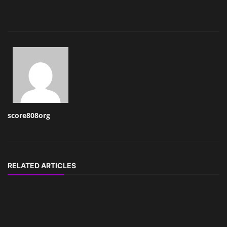
score808org
RELATED ARTICLES