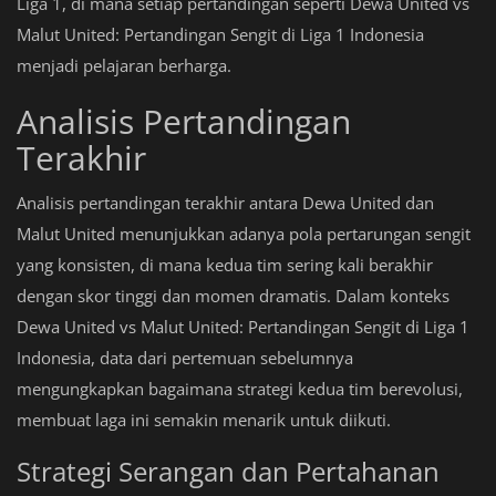
Liga 1, di mana setiap pertandingan seperti Dewa United vs
Malut United: Pertandingan Sengit di Liga 1 Indonesia
menjadi pelajaran berharga.
Analisis Pertandingan
Terakhir
Analisis pertandingan terakhir antara Dewa United dan
Malut United menunjukkan adanya pola pertarungan sengit
yang konsisten, di mana kedua tim sering kali berakhir
dengan skor tinggi dan momen dramatis. Dalam konteks
Dewa United vs Malut United: Pertandingan Sengit di Liga 1
Indonesia, data dari pertemuan sebelumnya
mengungkapkan bagaimana strategi kedua tim berevolusi,
membuat laga ini semakin menarik untuk diikuti.
Strategi Serangan dan Pertahanan