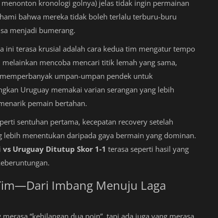
menonton kronologi golnya) jelas tidak ingin permainan
hami bahwa mereka tidak boleh terlalu terburu-buru
bisa menjadi bumerang.
ini terasa krusial adalah cara kedua tim mengatur tempo
i, melainkan mencoba mencari titik lemah yang sama,
ha memperbanyak umpan-umpan pendek untuk
ngkan Uruguay memakai varian serangan yang lebih
 menarik pemain bertahan.
seperti sentuhan pertama, kecepatan recovery setelah
ng lebih menentukan daripada gaya bermain yang dominan.
 vs Uruguay Ditutup Skor 1-1
terasa seperti hasil yang
 keberuntungan.
Tim—Dari Imbang Menuju Laga
ng merasa “kehilangan dua poin”, tapi ada juga yang merasa