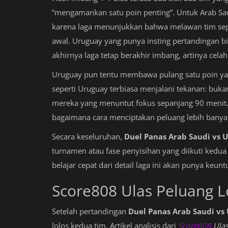
“mengamankan satu poin penting”. Untuk Arab Sau
karena laga menunjukkan bahwa melawan tim sepe
awal. Uruguay yang punya insting pertandingan 
akhirnya laga tetap berakhir imbang, artinya celah 
Uruguay pun tentu membawa pulang satu poin yan
seperti Uruguay terbiasa menjalani tekanan: buka
mereka yang menuntut fokus sepanjang 90 menit.
bagaimana cara menciptakan peluang lebih banya
Secara keseluruhan,
Duel Panas Arab Saudi vs 
turnamen atau fase penyisihan yang diikuti kedua
belajar cepat dari detail laga ini akan punya keu
Score808 Ulas Peluang L
Setelah pertandingan
Duel Panas Arab Saudi vs
lolos kedua tim. Artikel analisis dari
Score808
Ulas