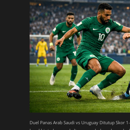
Duel Panas Arab Saudi vs Uruguay Ditutup Skor 1-