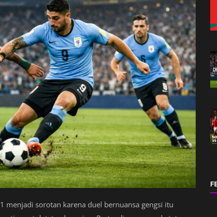
F
1 menjadi sorotan karena duel bernuansa gengsi itu