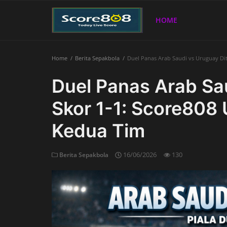
HOME
Home
Berita Sepakbola
Duel Panas Arab Saudi vs Uruguay Dit
Home
Duel Panas Arab Sa
Skor 1-1: Score808 
Kedua Tim
16/06/2026
130
Berita Sepakbola