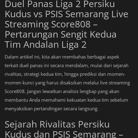
Duel Panas Liga 2 Persiku
Kudus vs PSIS Semarang Live
Streaming Score808 –
Pertarungan Sengit Kedua
Tim Andalan Liga 2
Dalam artikel ini, kita akan membahas berbagai aspek
terkait duel panas ini secara mendalam, mulai dari sejarah
rivalitas, strategi kedua tim, hingga prediksi dan momen-
momen kunci yang harus disaksikan melalui live streaming
Score808. Jangan lewatkan analisis lengkap yang akan
membantu Anda memahami kekuatan kedua tim sebelum
menyaksikan pertandingan secara langsung.
Sejarah Rivalitas Persiku
Kudus dan PSIS Semarang –