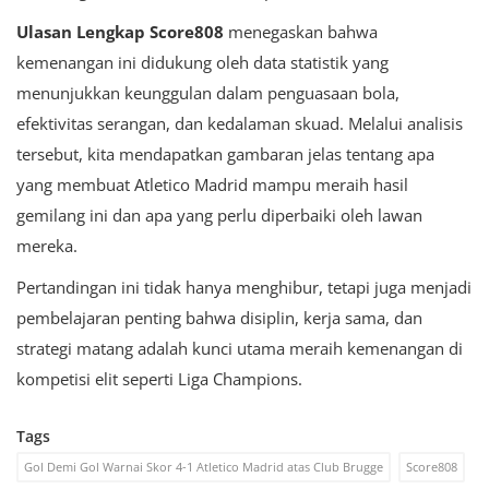
Ulasan Lengkap Score808
menegaskan bahwa
kemenangan ini didukung oleh data statistik yang
menunjukkan keunggulan dalam penguasaan bola,
efektivitas serangan, dan kedalaman skuad. Melalui analisis
tersebut, kita mendapatkan gambaran jelas tentang apa
yang membuat Atletico Madrid mampu meraih hasil
gemilang ini dan apa yang perlu diperbaiki oleh lawan
mereka.
Pertandingan ini tidak hanya menghibur, tetapi juga menjadi
pembelajaran penting bahwa disiplin, kerja sama, dan
strategi matang adalah kunci utama meraih kemenangan di
kompetisi elit seperti Liga Champions.
Tags
Gol Demi Gol Warnai Skor 4-1 Atletico Madrid atas Club Brugge
Score808