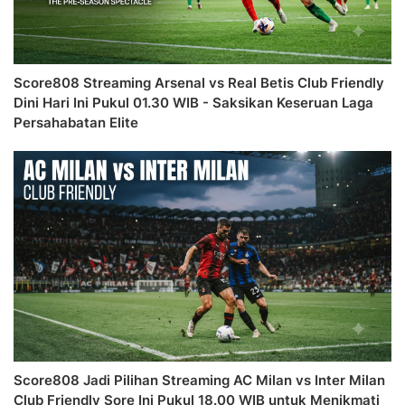
Score808 Streaming Arsenal vs Real Betis Club Friendly
Dini Hari Ini Pukul 01.30 WIB - Saksikan Keseruan Laga
Persahabatan Elite
Score808 Jadi Pilihan Streaming AC Milan vs Inter Milan
Club Friendly Sore Ini Pukul 18.00 WIB untuk Menikmati