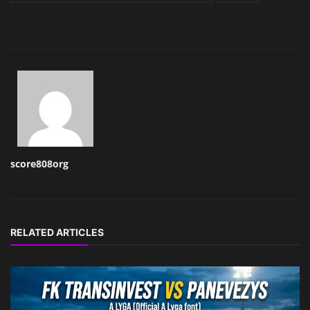
score808org
RELATED ARTICLES