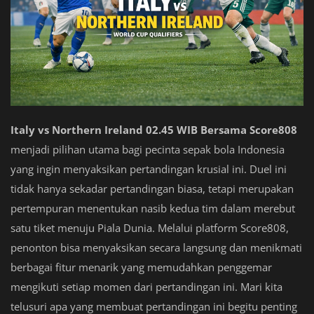
Italy vs Northern Ireland 02.45 WIB Bersama Score808
menjadi pilihan utama bagi pecinta sepak bola Indonesia
yang ingin menyaksikan pertandingan krusial ini. Duel ini
tidak hanya sekadar pertandingan biasa, tetapi merupakan
pertempuran menentukan nasib kedua tim dalam merebut
satu tiket menuju Piala Dunia. Melalui platform Score808,
penonton bisa menyaksikan secara langsung dan menikmati
berbagai fitur menarik yang memudahkan penggemar
mengikuti setiap momen dari pertandingan ini. Mari kita
telusuri apa yang membuat pertandingan ini begitu penting