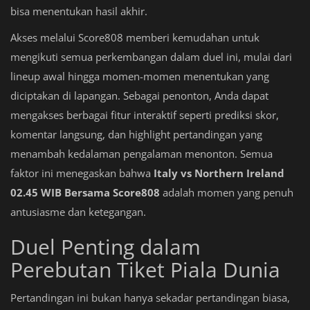
bisa menentukan hasil akhir.
Akses melalui Score808 memberi kemudahan untuk
mengikuti semua perkembangan dalam duel ini, mulai dari
lineup awal hingga momen-momen menentukan yang
diciptakan di lapangan. Sebagai penonton, Anda dapat
mengakses berbagai fitur interaktif seperti prediksi skor,
komentar langsung, dan highlight pertandingan yang
menambah kedalaman pengalaman menonton. Semua
faktor ini menegaskan bahwa
Italy vs Northern Ireland
02.45 WIB Bersama Score808
adalah momen yang penuh
antusiasme dan ketegangan.
Duel Penting dalam
Perebutan Tiket Piala Dunia
Pertandingan ini bukan hanya sekadar pertandingan biasa,