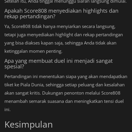
Setelah itu, Anda tinggal menunggu siaran langsung dimulai.
Apakah Score808 menyediakan highlights dan
rekap pertandingan?
Ya, Score808 tidak hanya menyiarkan secara langsung,
tetapi juga menyediakan highlight dan rekap pertandingan
yang bisa diakses kapan saja, sehingga Anda tidak akan
ketinggalan momen penting.
Apa yang membuat duel ini menjadi sangat
spesial?
Pertandingan ini menentukan siapa yang akan mendapatkan
tiket ke Piala Dunia, sehingga setiap peluang dan kesalahan
akan sangat kritis. Dukungan penonton melalui Score808
menambah semarak suasana dan meningkatkan tensi duel
ini.
Kesimpulan