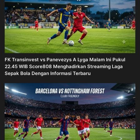
FK Transinvest vs Panevezys A Lyga Malam Ini Pukul
22.45 WIB Score808 Menghadirkan Streaming Laga
Sepak Bola Dengan Informasi Terbaru