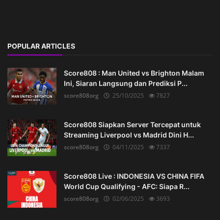
POPULAR ARTICLES
Score808 : Man United vs Brighton Malam
Ini, Siaran Langsung dan Prediksi P...
score808org
25/10/2025
7827
Score808 Siapkan Server Tercepat untuk
Streaming Liverpool vs Madrid Dini H...
score808org
04/11/2025
7337
Score808 Live : INDONESIA VS CHINA FIFA
World Cup Qualifying - AFC: Siapa R...
score808org
02/06/2025
3693