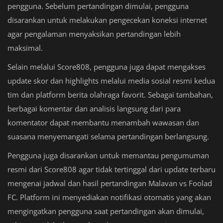
pengguna. Sebelum pertandingan dimulai, pengguna
disarankan untuk melakukan pengecekan koneksi internet
agar pengalaman menyaksikan pertandingan lebih
maksimal.
Selain melalui Score808, pengguna juga dapat mengakses
update skor dan highlights melalui media sosial resmi kedua
tim dan platform berita olahraga favorit. Sebagai tambahan,
berbagai komentar dan analisis langsung dari para
komentator dapat membantu menambah wawasan dan
suasana menyemangati selama pertandingan berlangsung.
Pengguna juga disarankan untuk memantau pengumuman
resmi dari Score808 agar tidak tertinggal dari update terbaru
mengenai jadwal dan hasil pertandingan Malavan vs Foolad
FC. Platform ini menyediakan notifikasi otomatis yang akan
mengingatkan pengguna saat pertandingan akan dimulai,