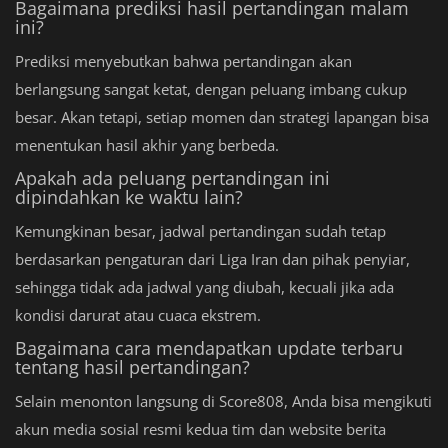
Bagaimana prediksi hasil pertandingan malam
ini?
Prediksi menyebutkan bahwa pertandingan akan
berlangsung sangat ketat, dengan peluang imbang cukup
besar. Akan tetapi, setiap momen dan strategi lapangan bisa
menentukan hasil akhir yang berbeda.
Apakah ada peluang pertandingan ini
dipindahkan ke waktu lain?
Kemungkinan besar, jadwal pertandingan sudah tetap
berdasarkan pengaturan dari Liga Iran dan pihak penyiar,
sehingga tidak ada jadwal yang diubah, kecuali jika ada
kondisi darurat atau cuaca ekstrem.
Bagaimana cara mendapatkan update terbaru
tentang hasil pertandingan?
Selain menonton langsung di Score808, Anda bisa mengikuti
akun media sosial resmi kedua tim dan website berita