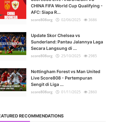
CHINA FIFA World Cup Qualifying -
AFC: Siapa R...
score808org
02/06/2025
3686
Update Skor Chelsea vs
Sunderland: Pantau Jalannya Laga
Secara Langsung di ...
score808org
25/10/2025
2985
Nottingham Forest vs Man United
Live Score808 - Pertempuran
Sengit di Liga ...
score808org
01/11/2025
2860
EATURED RECOMMENDATIONS