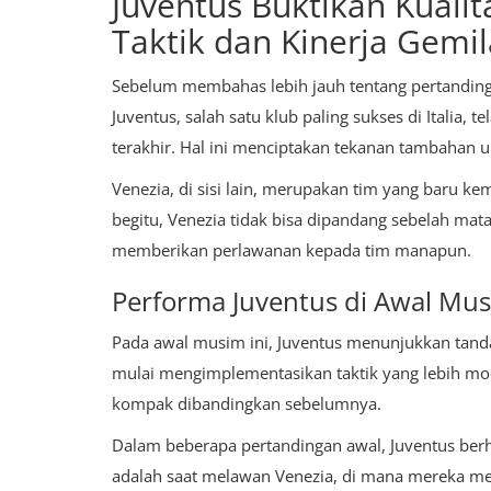
Juventus Buktikan Kualit
Taktik dan Kinerja Gemi
Sebelum membahas lebih jauh tentang pertandinga
Juventus, salah satu klub paling sukses di Italia
terakhir. Hal ini menciptakan tekanan tambahan un
Venezia, di sisi lain, merupakan tim yang baru ke
begitu, Venezia tidak bisa dipandang sebelah ma
memberikan perlawanan kepada tim manapun.
Performa Juventus di Awal Mu
Pada awal musim ini, Juventus menunjukkan tanda
mulai mengimplementasikan taktik yang lebih mode
kompak dibandingkan sebelumnya.
Dalam beberapa pertandingan awal, Juventus berh
adalah saat melawan Venezia, di mana mereka me