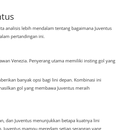
ntus
 kita analisis lebih mendalam tentang bagaimana Juventus
lam pertandingan ini.
melawan Venezia. Penyerang utama memiliki insting gol yang
erikan banyak opsi bagi lini depan. Kombinasi ini
hasilkan gol yang membawa Juventus meraih
an, dan Juventus menunjukkan betapa kuatnya lini
n, Juventus mampu meredam setiap serangan yang