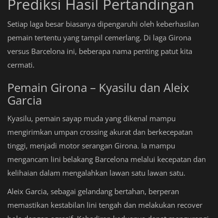
Prediksi Hasil Pertandingan
Setiap laga besar biasanya dipengaruhi oleh keberhasilan
pemain tertentu yang tampil cemerlang. Di laga Girona
versus Barcelona ini, beberapa nama penting patut kita
cermati.
Pemain Girona – Kyasilu dan Aleix
Garcia
Kyasilu, pemain sayap muda yang dikenal mampu
mengirimkan umpan crossing akurat dan berkecepatan
tinggi, menjadi motor serangan Girona. Ia mampu
mengancam lini belakang Barcelona melalui kecepatan dan
kelihaian dalam mengalahkan lawan satu lawan satu.
Aleix Garcia, sebagai gelandang bertahan, berperan
memastikan kestabilan lini tengah dan melakukan recover