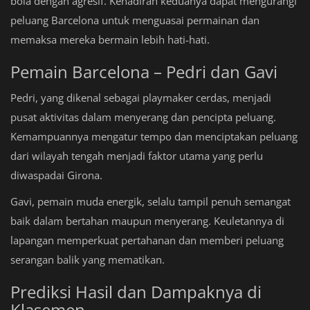
bola dengan agresif. Kehadiran keduanya dapat mengurangi
peluang Barcelona untuk menguasai permainan dan
memaksa mereka bermain lebih hati-hati.
Pemain Barcelona – Pedri dan Gavi
Pedri, yang dikenal sebagai playmaker cerdas, menjadi
pusat aktivitas dalam menyerang dan pencipta peluang.
Kemampuannya mengatur tempo dan menciptakan peluang
dari wilayah tengah menjadi faktor utama yang perlu
diwaspadai Girona.
Gavi, pemain muda energik, selalu tampil penuh semangat
baik dalam bertahan maupun menyerang. Keuletannya di
lapangan memperkuat pertahanan dan memberi peluang
serangan balik yang mematikan.
Prediksi Hasil dan Dampaknya di
Klasemen