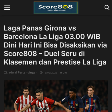
Laga Panas Girona vs
Barcelona La Liga 03.00 WIB
Home
Dini Hari Ini Bisa Disaksikan via
Score808 – Duel Seru di
Klasemen dan Prestise La Liga
Jadwal Pertandingan
16/02/2026
296