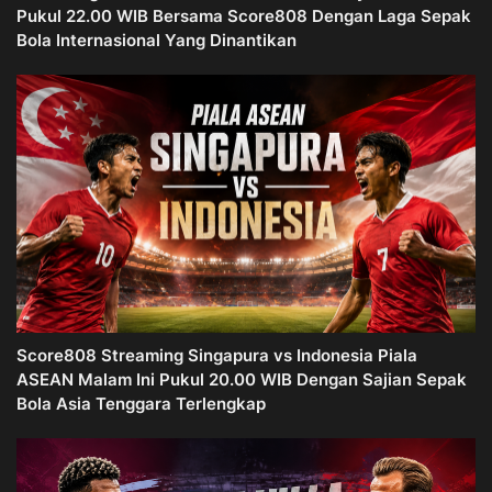
Pukul 22.00 WIB Bersama Score808 Dengan Laga Sepak
Bola Internasional Yang Dinantikan
Score808 Streaming Singapura vs Indonesia Piala
ASEAN Malam Ini Pukul 20.00 WIB Dengan Sajian Sepak
Bola Asia Tenggara Terlengkap