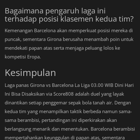
Bagaimana pengaruh laga ini
terhadap posisi klasemen kedua tim?
Kemenangan Barcelona akan memperkuat posisi mereka di
puncak, sementara Girona berusaha menambah poin untuk
mendekati papan atas serta menjaga peluang lolos ke
kompetisi Eropa.
Kesimpulan
Laga panas Girona vs Barcelona La Liga 03.00 WIB Dini Hari
Ini Bisa Disaksikan via Score808 adalah duel yang layak
dinantikan setiap penggemar sepak bola tanah air. Dengan
kedua tim yang menampilkan taktik berbeda namun sama-
sama berambisi, pertandingan ini diperkirakan akan
berlangsung menarik dan menentukan. Barcelona berambisi
mempertahankan keunggulan di papan atas, sementara