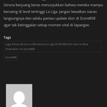
Girona berjuang keras menunjukkan bahwa mereka mampu
bersaing di level tertinggi La Liga. Jangan lewatkan siaran
langsungnya dan selalu pantau update skor di Score808
agar tak ketinggalan setiap momen vital di lapangan.
Tags
Laga Panas Girona vs Barcelona La Liga 03.00 WIB Dini Hari Ini Bisa
Disaksikan via Score808
Score808