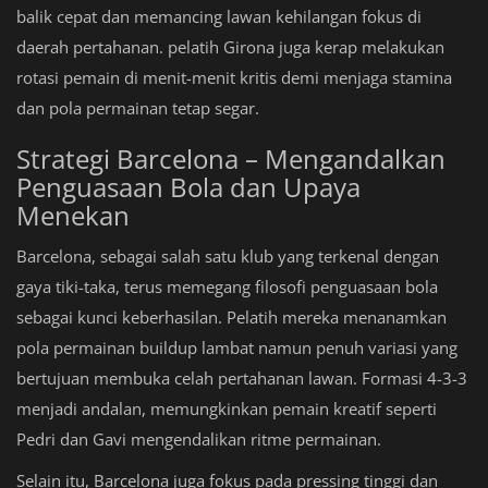
balik cepat dan memancing lawan kehilangan fokus di
daerah pertahanan. pelatih Girona juga kerap melakukan
rotasi pemain di menit-menit kritis demi menjaga stamina
dan pola permainan tetap segar.
Strategi Barcelona – Mengandalkan
Penguasaan Bola dan Upaya
Menekan
Barcelona, sebagai salah satu klub yang terkenal dengan
gaya tiki-taka, terus memegang filosofi penguasaan bola
sebagai kunci keberhasilan. Pelatih mereka menanamkan
pola permainan buildup lambat namun penuh variasi yang
bertujuan membuka celah pertahanan lawan. Formasi 4-3-3
menjadi andalan, memungkinkan pemain kreatif seperti
Pedri dan Gavi mengendalikan ritme permainan.
Selain itu, Barcelona juga fokus pada pressing tinggi dan