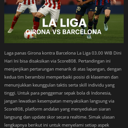
Laga panas Girona kontra Barcelona La Liga 03.00 WIB Dini
Hari Ini bisa disaksikan via Score808. Pertandingan ini
menjanjikan pertarungan menarik di atas lapangan, dengan
kedua tim berambisi memperbaiki posisi di klasemen dan
menunjukkan keunggulan taktis serta skill individu yang
tinggi. Untuk para penggemar sepak bola di Indonesia,
jangan lewatkan kesempatan menyaksikan langsung via
Score808, platform andalan yang menyediakan siaran
langsung dan update skor secara realtime. Simak ulasan
lengkapnya berikut ini untuk menyelami setiap aspek