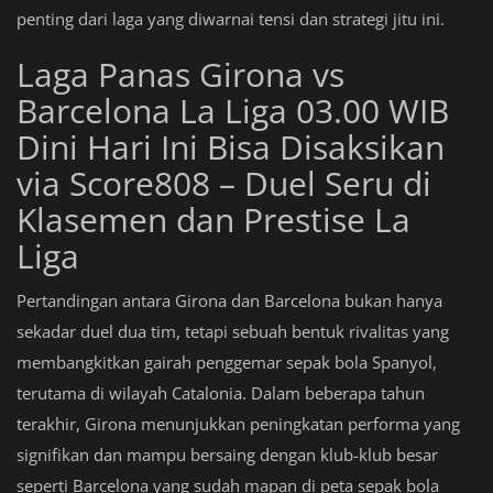
penting dari laga yang diwarnai tensi dan strategi jitu ini.
Laga Panas Girona vs
Barcelona La Liga 03.00 WIB
Dini Hari Ini Bisa Disaksikan
via Score808 – Duel Seru di
Klasemen dan Prestise La
Liga
Pertandingan antara Girona dan Barcelona bukan hanya
sekadar duel dua tim, tetapi sebuah bentuk rivalitas yang
membangkitkan gairah penggemar sepak bola Spanyol,
terutama di wilayah Catalonia. Dalam beberapa tahun
terakhir, Girona menunjukkan peningkatan performa yang
signifikan dan mampu bersaing dengan klub-klub besar
seperti Barcelona yang sudah mapan di peta sepak bola