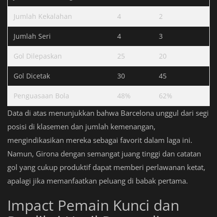
Jumlah Kekalahan
4
2
Jumlah Seri
4
3
Gol Dilepaskan
25
20
Gol Dicetak
30
45
Penguasaan Bola
48%
62%
Data di atas menunjukkan bahwa Barcelona unggul dari segi
posisi di klasemen dan jumlah kemenangan,
mengindikasikan mereka sebagai favorit dalam laga ini.
Namun, Girona dengan semangat juang tinggi dan catatan
gol yang cukup produktif dapat memberi perlawanan ketat,
apalagi jika memanfaatkan peluang di babak pertama.
Impact Pemain Kunci dan