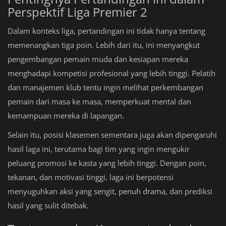
Perspektif Liga Premier 2
Dalam konteks liga, pertandingan ini tidak hanya tentang
memenangkan tiga poin. Lebih dari itu, ini menyangkut
pengembangan pemain muda dan kesiapan mereka
menghadapi kompetisi profesional yang lebih tinggi. Pelatih
dan manajemen klub tentu ingin melihat perkembangan
pemain dari masa ke masa, memperkuat mental dan
kemampuan mereka di lapangan.
Selain itu, posisi klasemen sementara juga akan dipengaruhi
hasil laga ini, terutama bagi tim yang ingin mengukir
peluang promosi ke kasta yang lebih tinggi. Dengan poin,
tekanan, dan motivasi tinggi, laga ini berpotensi
menyuguhkan aksi yang sengit, penuh drama, dan prediksi
hasil yang sulit ditebak.