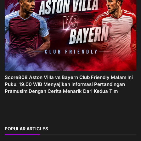
Score808 Aston Villa vs Bayern Club Friendly Malam Ini
Pukul 19.00 WIB Menyajikan Informasi Pertandingan
Pramusim Dengan Cerita Menarik Dari Kedua Tim
POPULAR ARTICLES