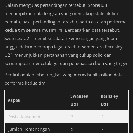
Dalam mengulas pertandingan tersebut, Score808
menampilkan data lengkap yang mencakup statistik lini
pemain, hasil pertandingan terakhir, serta catatan performa
kedua tim selama musim ini. Berdasarkan data tersebut,
Swansea U21 memiliki catatan kemenangan yang lebih
unggul dalam beberapa laga terakhir, sementara Barnsley
U21 menunjukkan pertahanan yang cukup solid dan
kemampuan mencetak gol dari penguasaan bola yang tinggi.
Berikut adalah tabel ringkas yang memvisualisasikan data
performa kedua tim:
Swansea
Barnsley
Aspek
U21
U21
Posisi Klasemen
3
5
Jumlah Kemenangan
9
7