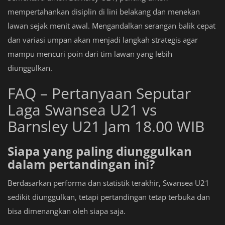
mempertahankan disiplin di lini belakang dan menekan
lawan sejak menit awal. Mengandalkan serangan balik cepat
dan variasi umpan akan menjadi langkah strategis agar
mampu mencuri poin dari tim lawan yang lebih
diunggulkan.
FAQ – Pertanyaan Seputar
Laga Swansea U21 vs
Barnsley U21 Jam 18.00 WIB
Siapa yang paling diunggulkan
dalam pertandingan ini?
Berdasarkan performa dan statistik terakhir, Swansea U21
sedikit diunggulkan, tetapi pertandingan tetap terbuka dan
bisa dimenangkan oleh siapa saja.