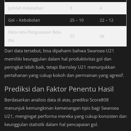
Jumlah Kekalahan
3
4
Gol – Kebobolan
25 – 10
22 – 12
Rata-rata Penguasaan Bola
55
58
(%)
Dari data tersebut, bisa dipahami bahwa Swansea U21
memiliki keunggulan dalam hal produktivitas gol dan
peringkat lebih baik, tetapi Barnsley U21 menunjukkan
pertahanan yang cukup kokoh dan permainan yang agresif.
Prediksi dan Faktor Penentu Hasil
Berdasarkan analisis data di atas, prediksi Score808
menunjuk kemungkinan kemenangan tipis bagi Swansea
U21, mengingat performa mereka yang cukup konsisten dan
keunggulan statistik dalam hal pencapaian gol.