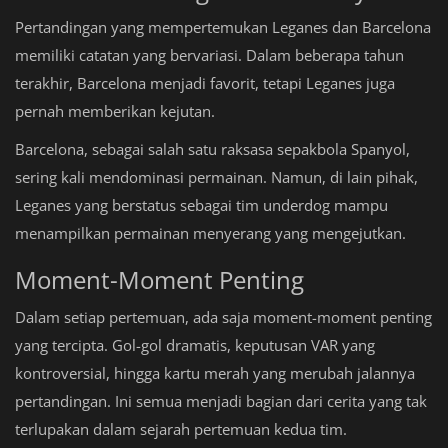
Pertandingan yang mempertemukan Leganes dan Barcelona
memiliki catatan yang bervariasi. Dalam beberapa tahun
terakhir, Barcelona menjadi favorit, tetapi Leganes juga
pernah memberikan kejutan.
Barcelona, sebagai salah satu raksasa sepakbola Spanyol,
sering kali mendominasi permainan. Namun, di lain pihak,
Leganes yang berstatus sebagai tim underdog mampu
menampilkan permainan menyerang yang mengejutkan.
Moment-Moment Penting
Dalam setiap pertemuan, ada saja moment-moment penting
yang tercipta. Gol-gol dramatis, keputusan VAR yang
kontroversial, hingga kartu merah yang merubah jalannya
pertandingan. Ini semua menjadi bagian dari cerita yang tak
terlupakan dalam sejarah pertemuan kedua tim.