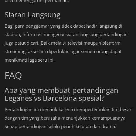
bisa memengaruhi permainan.
Siaran Langsung
Bagi para penggemar yang tidak dapat hadir langsung di
stadion, informasi mengenai siaran langsung pertandingan
juga patut dicari. Baik melalui televisi maupun platform
streaming, akses ini diperlukan agar semua orang dapat
menikmati laga seru ini.
FAQ
Apa yang membuat pertandingan
Leganes vs Barcelona spesial?
Pertandingan ini menarik karena mempertemukan tim besar
dengan tim yang berusaha menunjukkan kemampuannya.
Setiap pertandingan selalu penuh kejutan dan drama.