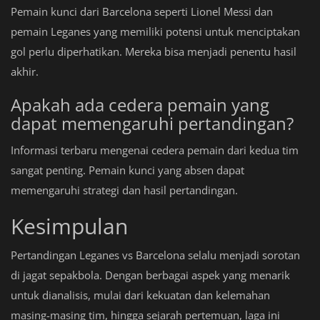
Pemain kunci dari Barcelona seperti Lionel Messi dan
pemain Leganes yang memiliki potensi untuk menciptakan
gol perlu diperhatikan. Mereka bisa menjadi penentu hasil
akhir.
Apakah ada cedera pemain yang
dapat memengaruhi pertandingan?
Informasi terbaru mengenai cedera pemain dari kedua tim
sangat penting. Pemain kunci yang absen dapat
memengaruhi strategi dan hasil pertandingan.
Kesimpulan
Pertandingan Leganes vs Barcelona selalu menjadi sorotan
di jagat sepakbola. Dengan berbagai aspek yang menarik
untuk dianalisis, mulai dari kekuatan dan kelemahan
masing-masing tim, hingga sejarah pertemuan, laga ini