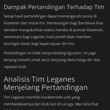
Dampak Pertandingan Terhadap Tim
Setiap hasil pertandingan dapat memengaruhi posisi di
klasemen dan moral tim. Kemenangan bagi Barcelona bisa
semakin mengukuhkan status mereka di puncak klasemen,
sementara bagi Leganes, hasil positif akan memberi
dorongan besar bagi kepercayaan diri tim.
Pertandingan ini tidak hanya tentang tiga poin. Ini juga
tentang inisiatif untuk terus berjuang demi harga diri dan
reputasi klub.
Analisis Tim Leganes
Menjelang Pertandingan
Tim Leganes memiliki karakteristik unik yang
membedakannya dari klub lain di La Liga. Mari kita lihat