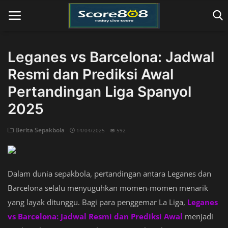
Leganes vs Barcelona: Jadwal
Resmi dan Prediksi Awal
Home
Pertandingan Liga Spanyol
2025
Berita Sepakbola
14/04/2025
592
Dalam dunia sepakbola, pertandingan antara Leganes dan
Barcelona selalu menyuguhkan momen-momen menarik
yang layak ditunggu. Bagi para penggemar La Liga,
Leganes
vs Barcelona: Jadwal Resmi dan Prediksi Awal
menjadi