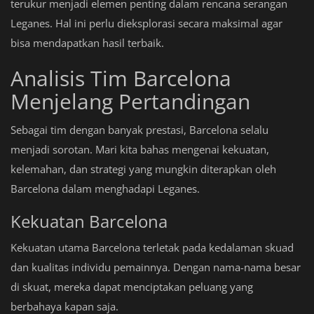
terukur menjadi elemen penting dalam rencana serangan
Leganes. Hal ini perlu dieksplorasi secara maksimal agar
bisa mendapatkan hasil terbaik.
Analisis Tim Barcelona
Menjelang Pertandingan
Sebagai tim dengan banyak prestasi, Barcelona selalu
menjadi sorotan. Mari kita bahas mengenai kekuatan,
kelemahan, dan strategi yang mungkin diterapkan oleh
Barcelona dalam menghadapi Leganes.
Kekuatan Barcelona
Kekuatan utama Barcelona terletak pada kedalaman skuad
dan kualitas individu pemainnya. Dengan nama-nama besar
di skuat, mereka dapat menciptakan peluang yang
berbahaya kapan saja.