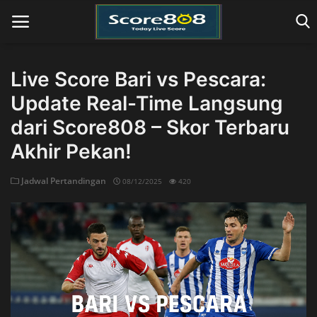
Live Score Bari vs Pescara:
Update Real-Time Langsung
Home
dari Score808 – Skor Terbaru
Akhir Pekan!
Jadwal Pertandingan
08/12/2025
420