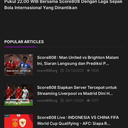
Pukul 22.00 WIB Bersama Score808 Dengan Laga Sepak
Bola Internasional Yang Dinantikan
POPULAR ARTICLES
Score808 : Man United vs Brighton Malam
Ini, Siaran Langsung dan Prediksi P...
score808org
25/10/2025
7838
Score808 Siapkan Server Tercepat untuk
Streaming Liverpool vs Madrid Dini H...
score808org
04/11/2025
7357
Score808 Live : INDONESIA VS CHINA FIFA
World Cup Qualifying - AFC: Siapa R...