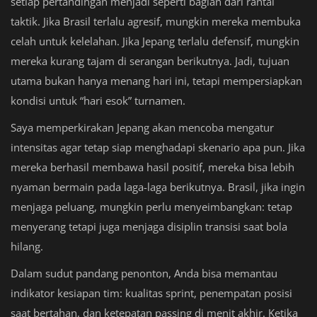
setiap pertandingan menjadi seperti bagian dari rantai
taktik. Jika Brasil terlalu agresif, mungkin mereka membuka
celah untuk kelelahan. Jika Jepang terlalu defensif, mungkin
mereka kurang tajam di serangan berikutnya. Jadi, tujuan
utama bukan hanya menang hari ini, tetapi mempersiapkan
kondisi untuk “hari esok” turnamen.
Saya memperkirakan Jepang akan mencoba mengatur
intensitas agar tetap siap menghadapi skenario apa pun. Jika
mereka berhasil membawa hasil positif, mereka bisa lebih
nyaman bermain pada laga-laga berikutnya. Brasil, jika ingin
menjaga peluang, mungkin perlu menyeimbangkan: tetap
menyerang tetapi juga menjaga disiplin transisi saat bola
hilang.
Dalam sudut pandang penonton, Anda bisa memantau
indikator kesiapan tim: kualitas sprint, penempatan posisi
saat bertahan, dan ketepatan passing di menit akhir. Ketika