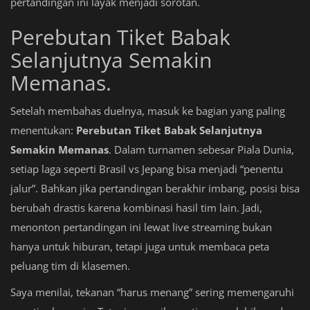
pertandingan ini layak menjadi sorotan.
Perebutan Tiket Babak
Selanjutnya Semakin
Memanas.
Setelah membahas duelnya, masuk ke bagian yang paling
menentukan:
Perebutan Tiket Babak Selanjutnya
Semakin Memanas
. Dalam turnamen sebesar Piala Dunia,
setiap laga seperti Brasil vs Jepang bisa menjadi “penentu
jalur”. Bahkan jika pertandingan berakhir imbang, posisi bisa
berubah drastis karena kombinasi hasil tim lain. Jadi,
menonton pertandingan ini lewat live streaming bukan
hanya untuk hiburan, tetapi juga untuk membaca peta
peluang tim di klasemen.
Saya menilai, tekanan “harus menang” sering memengaruhi