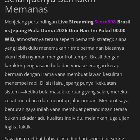
Memanas
Menjelang pertandingan
Live Streaming
Score808
Brasil
vs Jepang Piala Dunia 2026 Dini Hari Ini Pukul 00.00
WIB
, atmosfernya terasa seperti pemantik strategi: siapa
yang lebih dulu menemukan ritme permainan biasanya
akan lebih nyaman mengontrol tempo. Brasil dengan
karakter penguasaan bola dan variasi serangan kerap
bermain dengan irama yang membuat lawan kesulitan
menempel rapi. Di sisi lain, Jepang punya “kekuatan
sistem”—ketika bola masuk ke ruang yang salah, mereka
cepat membaca dan menutup jalur umpan. Menurut saya,
benturan gaya inilah yang membuat pertandingan terasa
bukan sekadar adu kualitas individu, melainkan juga ujian
logika taktik.
Saya juga melihat bahwa laga dini hari seperti ini sering