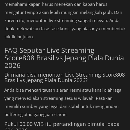
memahami kapan harus menekan dan kapan harus
mengatur tempo akan lebih mungkin melangkah jauh. Dan
karena itu, menonton live streaming sangat relevan: Anda
tidak melewatkan fase-fase kunci yang biasanya membentuk
taktik lanjutan.
FAQ Seputar Live Streaming
Score808 Brasil vs Jepang Piala Dunia
2026
Di mana bisa menonton Live Streaming Score808
Brasil vs Jepang Piala Dunia 2026?
Anda bisa mencari tautan siaran resmi atau kanal olahraga
yang menyediakan streaming sesuai wilayah. Pastikan
memilih sumber yang legal dan stabil untuk menghindari
buffering atau gangguan siaran.
Pukul 00.00 WIB itu pertandingan dimulai pada
hari apa?