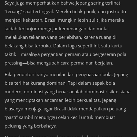
Saya juga memperhatikan bahwa Jepang sering terlihat
“tenang” saat tertinggal. Mereka tidak panik, dan justru itu
menjadi kekuatan. Brasil mungkin lebih sulit jika mereka
sudah terlanjur mengejar kemenangan dan mulai
melakukan tekanan yang berlebihan, karena ruang di
belakang bisa terbuka. Dalam laga seperti ini, satu kartu
taktik—misalnya pergantian pemain atau pergeseran pola
pressing—bisa mengubah cara permainan berjalan.
Bila penonton hanya menilai dari penguasaan bola, Jepang
bisa terlihat kurang dominan. Tapi dalam sepak bola
modern, dominasi yang benar adalah dominasi risiko: siapa
yang menciptakan ancaman lebih berkualitas. Jepang
biasanya menjaga agar Brasil tidak mendapatkan peluang
“pasti” sambil menunggu celah kecil untuk membuat
peluang yang berbahaya.