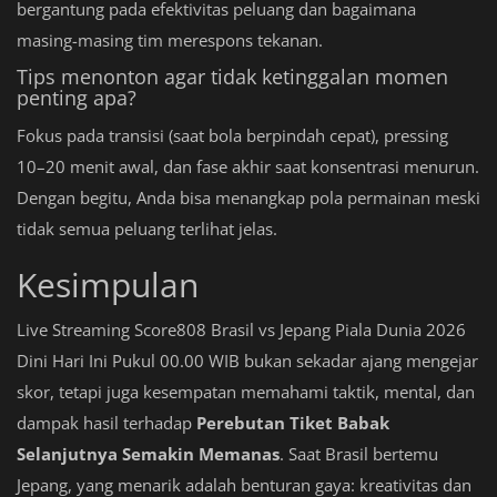
bergantung pada efektivitas peluang dan bagaimana
masing-masing tim merespons tekanan.
Tips menonton agar tidak ketinggalan momen
penting apa?
Fokus pada transisi (saat bola berpindah cepat), pressing
10–20 menit awal, dan fase akhir saat konsentrasi menurun.
Dengan begitu, Anda bisa menangkap pola permainan meski
tidak semua peluang terlihat jelas.
Kesimpulan
Live Streaming Score808 Brasil vs Jepang Piala Dunia 2026
Dini Hari Ini Pukul 00.00 WIB bukan sekadar ajang mengejar
skor, tetapi juga kesempatan memahami taktik, mental, dan
dampak hasil terhadap
Perebutan Tiket Babak
Selanjutnya Semakin Memanas
. Saat Brasil bertemu
Jepang, yang menarik adalah benturan gaya: kreativitas dan