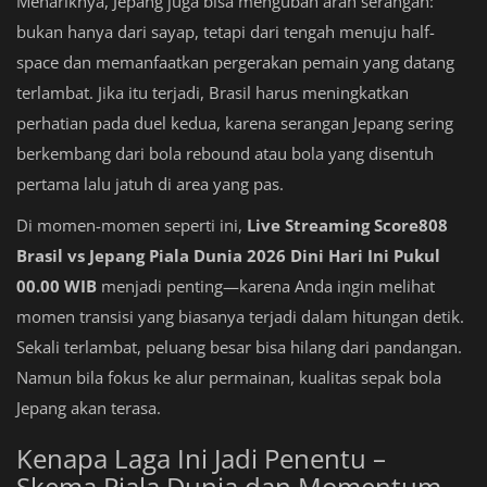
Menariknya, Jepang juga bisa mengubah arah serangan:
bukan hanya dari sayap, tetapi dari tengah menuju half-
space dan memanfaatkan pergerakan pemain yang datang
terlambat. Jika itu terjadi, Brasil harus meningkatkan
perhatian pada duel kedua, karena serangan Jepang sering
berkembang dari bola rebound atau bola yang disentuh
pertama lalu jatuh di area yang pas.
Di momen-momen seperti ini,
Live Streaming Score808
Brasil vs Jepang Piala Dunia 2026 Dini Hari Ini Pukul
00.00 WIB
menjadi penting—karena Anda ingin melihat
momen transisi yang biasanya terjadi dalam hitungan detik.
Sekali terlambat, peluang besar bisa hilang dari pandangan.
Namun bila fokus ke alur permainan, kualitas sepak bola
Jepang akan terasa.
Kenapa Laga Ini Jadi Penentu –
Skema Piala Dunia dan Momentum