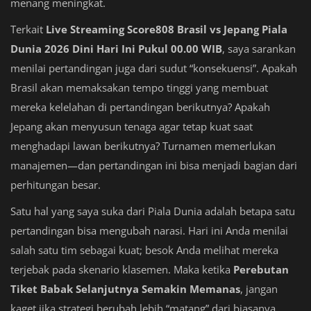
menang meningkat.
Terkait
Live Streaming Score808 Brasil vs Jepang Piala
Dunia 2026 Dini Hari Ini Pukul 00.00 WIB
, saya sarankan
menilai pertandingan juga dari sudut “konsekuensi”. Apakah
Brasil akan memaksakan tempo tinggi yang membuat
mereka kelelahan di pertandingan berikutnya? Apakah
Jepang akan menyusun tenaga agar tetap kuat saat
menghadapi lawan berikutnya? Turnamen memerlukan
manajemen—dan pertandingan ini bisa menjadi bagian dari
perhitungan besar.
Satu hal yang saya suka dari Piala Dunia adalah betapa satu
pertandingan bisa mengubah narasi. Hari ini Anda menilai
salah satu tim sebagai kuat; besok Anda melihat mereka
terjebak pada skenario klasemen. Maka ketika
Perebutan
Tiket Babak Selanjutnya Semakin Memanas
, jangan
kaget jika strategi berubah lebih “matang” dari biasanya.