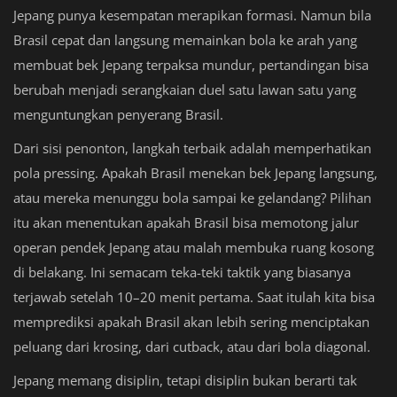
Jepang punya kesempatan merapikan formasi. Namun bila
Brasil cepat dan langsung memainkan bola ke arah yang
membuat bek Jepang terpaksa mundur, pertandingan bisa
berubah menjadi serangkaian duel satu lawan satu yang
menguntungkan penyerang Brasil.
Dari sisi penonton, langkah terbaik adalah memperhatikan
pola pressing. Apakah Brasil menekan bek Jepang langsung,
atau mereka menunggu bola sampai ke gelandang? Pilihan
itu akan menentukan apakah Brasil bisa memotong jalur
operan pendek Jepang atau malah membuka ruang kosong
di belakang. Ini semacam teka-teki taktik yang biasanya
terjawab setelah 10–20 menit pertama. Saat itulah kita bisa
memprediksi apakah Brasil akan lebih sering menciptakan
peluang dari krosing, dari cutback, atau dari bola diagonal.
Jepang memang disiplin, tetapi disiplin bukan berarti tak