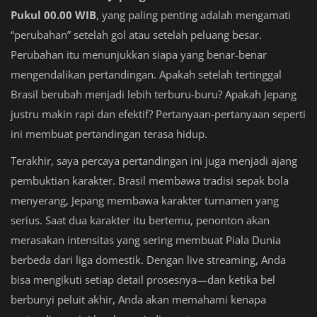
Pukul 00.00 WIB
, yang paling penting adalah mengamati
“perubahan” setelah gol atau setelah peluang besar.
Perubahan itu menunjukkan siapa yang benar-benar
mengendalikan pertandingan. Apakah setelah tertinggal
Brasil berubah menjadi lebih terburu-buru? Apakah Jepang
justru makin rapi dan efektif? Pertanyaan-pertanyaan seperti
ini membuat pertandingan terasa hidup.
Terakhir, saya percaya pertandingan ini juga menjadi ajang
pembuktian karakter. Brasil membawa tradisi sepak bola
menyerang, Jepang membawa karakter turnamen yang
serius. Saat dua karakter itu bertemu, penonton akan
merasakan intensitas yang sering membuat Piala Dunia
berbeda dari liga domestik. Dengan live streaming, Anda
bisa mengikuti setiap detail prosesnya—dan ketika bel
berbunyi peluit akhir, Anda akan memahami kenapa