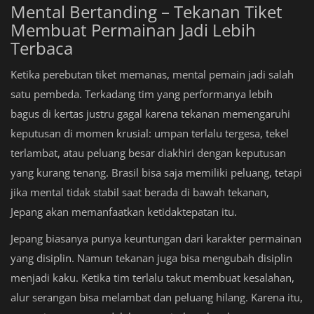
Mental Bertanding – Tekanan Tiket
Membuat Permainan Jadi Lebih
Terbaca
Ketika perebutan tiket memanas, mental pemain jadi salah
satu pembeda. Terkadang tim yang performanya lebih
bagus di kertas justru gagal karena tekanan memengaruhi
keputusan di momen krusial: umpan terlalu tergesa, tekel
terlambat, atau peluang besar diakhiri dengan keputusan
yang kurang tenang. Brasil bisa saja memiliki peluang, tetapi
jika mental tidak stabil saat berada di bawah tekanan,
Jepang akan memanfaatkan ketidaktepatan itu.
Jepang biasanya punya keuntungan dari karakter permainan
yang disiplin. Namun tekanan juga bisa mengubah disiplin
menjadi kaku. Ketika tim terlalu takut membuat kesalahan,
alur serangan bisa melambat dan peluang hilang. Karena itu,