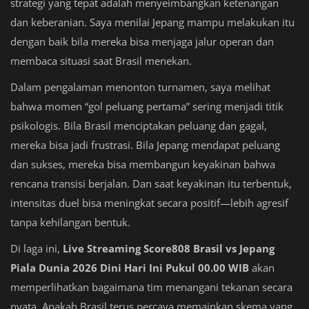
strategi yang tepat adalah menyeimbangkan ketenangan
dan keberanian. Saya menilai Jepang mampu melakukan itu
dengan baik bila mereka bisa menjaga jalur operan dan
membaca situasi saat Brasil menekan.
Dalam pengalaman menonton turnamen, saya melihat
bahwa momen “gol peluang pertama” sering menjadi titik
psikologis. Bila Brasil menciptakan peluang dan gagal,
mereka bisa jadi frustrasi. Bila Jepang mendapat peluang
dan sukses, mereka bisa membangun keyakinan bahwa
rencana transisi berjalan. Dan saat keyakinan itu terbentuk,
intensitas duel bisa meningkat secara positif—lebih agresif
tanpa kehilangan bentuk.
Di laga ini,
Live Streaming Score808 Brasil vs Jepang
Piala Dunia 2026 Dini Hari Ini Pukul 00.00 WIB
akan
memperlihatkan bagaimana tim menangani tekanan secara
nyata. Apakah Brasil terus percaya memainkan skema yang