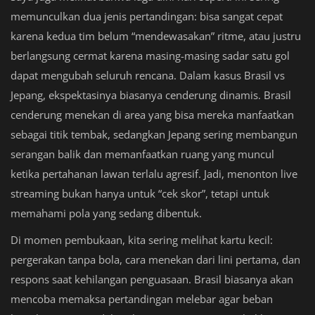
memunculkan dua jenis pertandingan: bisa sangat cepat
karena kedua tim belum “mendewasakan” ritme, atau justru
berlangsung cermat karena masing-masing sadar satu gol
dapat mengubah seluruh rencana. Dalam kasus Brasil vs
Jepang, ekspektasinya biasanya cenderung dinamis. Brasil
cenderung menekan di area yang bisa mereka manfaatkan
sebagai titik tembak, sedangkan Jepang sering membangun
serangan balik dan memanfaatkan ruang yang muncul
ketika pertahanan lawan terlalu agresif. Jadi, menonton live
streaming bukan hanya untuk “cek skor”, tetapi untuk
memahami pola yang sedang dibentuk.
Di momen pembukaan, kita sering melihat kartu kecil:
pergerakan tanpa bola, cara menekan dari lini pertama, dan
respons saat kehilangan penguasaan. Brasil biasanya akan
mencoba memaksa pertandingan melebar agar beban