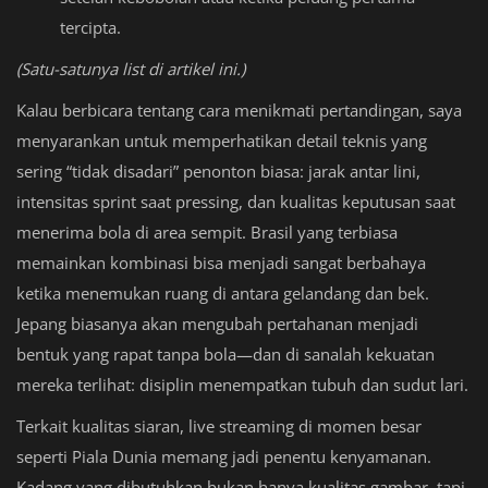
tercipta.
(Satu-satunya list di artikel ini.)
Kalau berbicara tentang cara menikmati pertandingan, saya
menyarankan untuk memperhatikan detail teknis yang
sering “tidak disadari” penonton biasa: jarak antar lini,
intensitas sprint saat pressing, dan kualitas keputusan saat
menerima bola di area sempit. Brasil yang terbiasa
memainkan kombinasi bisa menjadi sangat berbahaya
ketika menemukan ruang di antara gelandang dan bek.
Jepang biasanya akan mengubah pertahanan menjadi
bentuk yang rapat tanpa bola—dan di sanalah kekuatan
mereka terlihat: disiplin menempatkan tubuh dan sudut lari.
Terkait kualitas siaran, live streaming di momen besar
seperti Piala Dunia memang jadi penentu kenyamanan.
Kadang yang dibutuhkan bukan hanya kualitas gambar, tapi