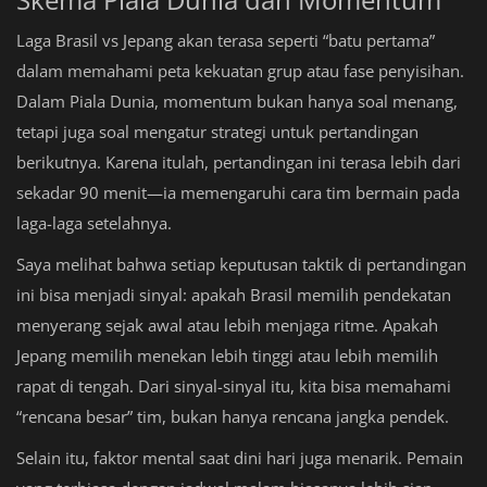
Laga Brasil vs Jepang akan terasa seperti “batu pertama”
dalam memahami peta kekuatan grup atau fase penyisihan.
Dalam Piala Dunia, momentum bukan hanya soal menang,
tetapi juga soal mengatur strategi untuk pertandingan
berikutnya. Karena itulah, pertandingan ini terasa lebih dari
sekadar 90 menit—ia memengaruhi cara tim bermain pada
laga-laga setelahnya.
Saya melihat bahwa setiap keputusan taktik di pertandingan
ini bisa menjadi sinyal: apakah Brasil memilih pendekatan
menyerang sejak awal atau lebih menjaga ritme. Apakah
Jepang memilih menekan lebih tinggi atau lebih memilih
rapat di tengah. Dari sinyal-sinyal itu, kita bisa memahami
“rencana besar” tim, bukan hanya rencana jangka pendek.
Selain itu, faktor mental saat dini hari juga menarik. Pemain