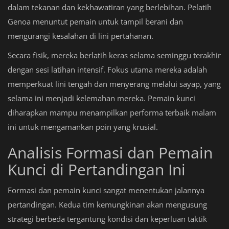
dalam tekanan dan kekhawatiran yang berlebihan. Pelatih
Genoa menuntut pemain untuk tampil berani dan
mengurangi kesalahan di lini pertahanan.
Secara fisik, mereka berlatih keras selama seminggu terakhir
dengan sesi latihan intensif. Fokus utama mereka adalah
memperkuat lini tengah dan menyerang melalui sayap, yang
selama ini menjadi kelemahan mereka. Pemain kunci
diharapkan mampu menampilkan performa terbaik malam
ini untuk mengamankan poin yang krusial.
Analisis Formasi dan Pemain
Kunci di Pertandingan Ini
Formasi dan pemain kunci sangat menentukan jalannya
pertandingan. Kedua tim kemungkinan akan mengusung
strategi berbeda tergantung kondisi dan keperluan taktik