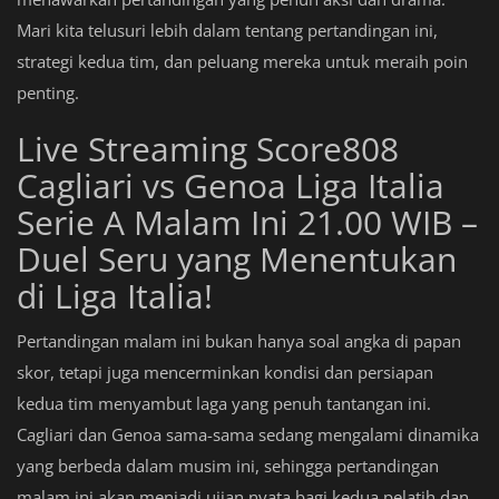
Mari kita telusuri lebih dalam tentang pertandingan ini,
strategi kedua tim, dan peluang mereka untuk meraih poin
penting.
Live Streaming Score808
Cagliari vs Genoa Liga Italia
Serie A Malam Ini 21.00 WIB –
Duel Seru yang Menentukan
di Liga Italia!
Pertandingan malam ini bukan hanya soal angka di papan
skor, tetapi juga mencerminkan kondisi dan persiapan
kedua tim menyambut laga yang penuh tantangan ini.
Cagliari dan Genoa sama-sama sedang mengalami dinamika
yang berbeda dalam musim ini, sehingga pertandingan
malam ini akan menjadi ujian nyata bagi kedua pelatih dan