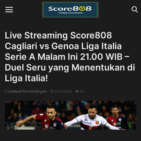
Live Streaming Score808
Cagliari vs Genoa Liga Italia
Home
Serie A Malam Ini 21.00 WIB –
Duel Seru yang Menentukan di
Liga Italia!
Jadwal Pertandingan
22/11/2025
391