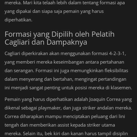
mereka. Mari kita telaah lebih dalam tentang formasi apa
yang dipakai dan siapa saja pemain yang harus
diperhatikan.
Formasi yang Dipilih oleh Pelatih
Cagliari dan Dampaknya
Cagliari diperkirakan akan menggunakan formasi 4-2-3-1,
yang memberi mereka keseimbangan antara pertahanan
dan serangan. Formasi ini juga memungkinkan fleksibilitas
dalam menyerang dan bertahan, mengingat pertandingan
ini menjadi sangat penting untuk posisi mereka di klasemen.
Pemain yang harus diperhatikan adalah Joaquín Correa yang
dikenal sebagai playmaker, dan juga striker andalan mereka.
Correa diharapkan mampu menciptakan peluang dari lini
tengah dan memberikan assist kepada striker utama
mereka. Selain itu, bek kiri dan kanan harus tampil disiplin