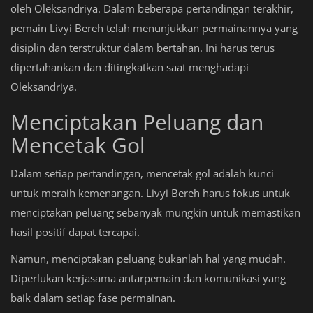
oleh Oleksandriya. Dalam beberapa pertandingan terakhir,
pemain Livyi Bereh telah menunjukkan permainannya yang
disiplin dan terstruktur dalam bertahan. Ini harus terus
dipertahankan dan ditingkatkan saat menghadapi
Oleksandriya.
Menciptakan Peluang dan
Mencetak Gol
Dalam setiap pertandingan, mencetak gol adalah kunci
untuk meraih kemenangan. Livyi Bereh harus fokus untuk
menciptakan peluang sebanyak mungkin untuk memastikan
hasil positif dapat tercapai.
Namun, menciptakan peluang bukanlah hal yang mudah.
Diperlukan kerjasama antarpemain dan komunikasi yang
baik dalam setiap fase permainan.