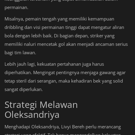
permainan.
Misalnya, pemain tengah yang memiliki kemampuan
dribbling dan visi permainan tinggi dapat mengatur aliran
bola dengan lebih baik. Di bagian depan, striker yang
memiliki naluri mencetak gol akan menjadi ancaman serius
bagi tim lawan.
Lebih jauh lagi, kekuatan pertahanan juga harus
diperhatikan. Mengingat pentingnya menjaga gawang agar
tetap steril dari serangan, maka kehadiran bek yang solid
sangat diperlukan.
Strategi Melawan
Oleksandriya
Menghadapi Oleksandriya, Livyi Bereh perlu merancang
strategi yang efektif. Tak hanya mengandalkan kekuatan