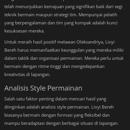
telah menunjukkan kemajuan yang signifikan baik dari segi
teknik bermain maupun strategi tim. Mempunyai pelatih
yang berpengalaman dan tim yang kompak adalah kunci
kesuksesan mereka.
Untuk meraih hasil positif melawan Oleksandriya, Livyi
Bereh harus memanfaatkan keunggulan yang mereka miliki
dalam taktik dan organisasi permainan. Mereka perlu untuk
bermain dengan ritme tinggi dan mengedepankan
kreativitas di lapangan.
Analisis Style Permainan
Salah satu faktor penting dalam mencari hasil yang
diinginkan adalah analisis style permainan. Livyi Bereh
biasanya bermain dengan formasi yang fleksibel dan
mampu beradaptasi dengan berbagai situasi di lapangan.