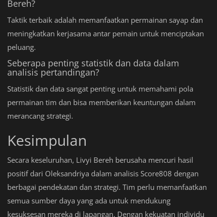
Bereh?
Taktik terbaik adalah memanfaatkan permainan sayap dan
meningkatkan kerjasama antar pemain untuk menciptakan
peluang.
Seberapa penting statistik dan data dalam
analisis pertandingan?
Statistik dan data sangat penting untuk memahami pola
permainan tim dan bisa memberikan keuntungan dalam
merancang strategi.
Kesimpulan
Secara keseluruhan, Livyi Bereh berusaha mencuri hasil
positif dari Oleksandriya dalam analisis Score808 dengan
berbagai pendekatan dan strategi. Tim perlu memanfaatkan
semua sumber daya yang ada untuk mendukung
kesuksesan mereka di lapangan. Dengan kekuatan individu