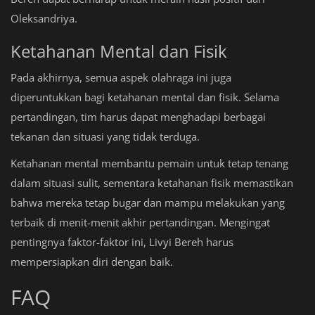
Oleksandriya.
Ketahanan Mental dan Fisik
Pada akhirnya, semua aspek olahraga ini juga
diperuntukkan bagi ketahanan mental dan fisik. Selama
pertandingan, tim harus dapat menghadapi berbagai
tekanan dan situasi yang tidak terduga.
Ketahanan mental membantu pemain untuk tetap tenang
dalam situasi sulit, sementara ketahanan fisik memastikan
bahwa mereka tetap bugar dan mampu melakukan yang
terbaik di menit-menit akhir pertandingan. Mengingat
pentingnya faktor-faktor ini, Livyi Bereh harus
mempersiapkan diri dengan baik.
FAQ