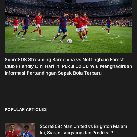
Score808 Streaming Barcelona vs Nottingham Forest
Club Friendly Dini Hari Ini Pukul 02.00 WIB Menghadirkan
Informasi Pertandingan Sepak Bola Terbaru
POPULAR ARTICLES
Score808 : Man United vs Brighton Malam
Ini, Siaran Langsung dan Prediksi P...