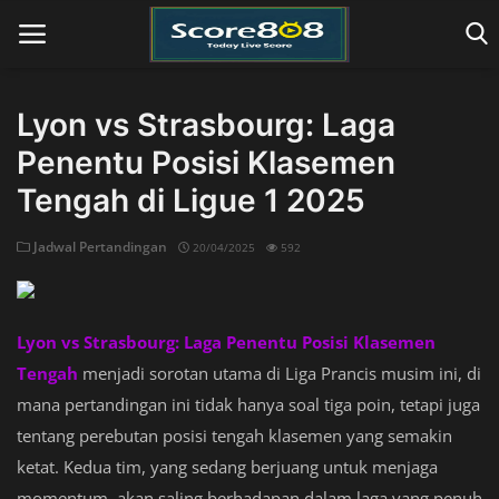
Lyon vs Strasbourg: Laga
Penentu Posisi Klasemen
Home
Tengah di Ligue 1 2025
Jadwal Pertandingan
20/04/2025
592
Lyon vs Strasbourg: Laga Penentu Posisi Klasemen
Tengah
menjadi sorotan utama di Liga Prancis musim ini, di
mana pertandingan ini tidak hanya soal tiga poin, tetapi juga
tentang perebutan posisi tengah klasemen yang semakin
ketat. Kedua tim, yang sedang berjuang untuk menjaga
momentum, akan saling berhadapan dalam laga yang penuh