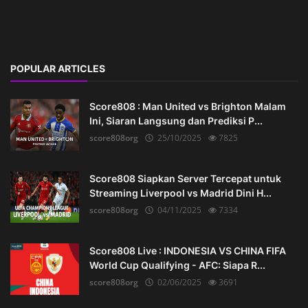
POPULAR ARTICLES
Score808 : Man United vs Brighton Malam
Ini, Siaran Langsung dan Prediksi P...
score808org
25/10/2025
7825
Score808 Siapkan Server Tercepat untuk
Streaming Liverpool vs Madrid Dini H...
score808org
04/11/2025
7334
Score808 Live : INDONESIA VS CHINA FIFA
World Cup Qualifying - AFC: Siapa R...
score808org
02/06/2025
3691