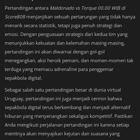
Pertandingan antara
Maldonado vs Torque 00.00 WIB di
Score808
menjanjikan sebuah pertarungan yang tidak hanya
menarik secara statistik, tetapi juga penuh strategi dan
emosi. Dengan penguasaan strategis dari kedua tim yang
menunjukkan kekuatan dan kelemahan masing-masing,
pertandingan ini akan diwarnai dengan gol-gol
menegangkan, aksi heroik pemain, dan momen-momen tak
terduga yang memacu adrenaline para penggemar
sepakbola digital.
Sebagai salah satu pertandingan besar di dunia virtual
Uruguay, pertandingan ini juga menjadi cermin bahwa
sepakbola digital terus berkembang dan menjadi alternatif
hiburan yang menyenangkan sekaligus kompetitif. Pastikan
Anda mengikuti perjalanan pertandingan ini karena setiap
menitnya akan menyajikan kejutan dan suasana yang