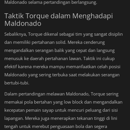
Maldonado selama pertandingan berlangsung.
Taktik Torque dalam Menghadapi
Maldonado
Sebaliknya, Torque dikenal sebagai tim yang sangat disiplin
dan memiliki pertahanan solid. Mereka cenderung
mengandalkan serangan balik yang cepat dan langsung
menusuk ke daerah pertahanan lawan. Taktik ini cukup
efektif karena mereka mampu memanfaatkan celah posisi
Maldonado yang sering terbuka saat melakukan serangan
bertubi-tubi.
Dalam pertandingan melawan Maldonado, Torque sering
memakai pola bertahan yang low block dan mengandalkan
kecepatan pemain sayap untuk mencuri peluang dari sisi
lapangan. Mereka juga menerapkan tekanan tinggi di lini
tengah untuk merebut penguasaan bola dan segera