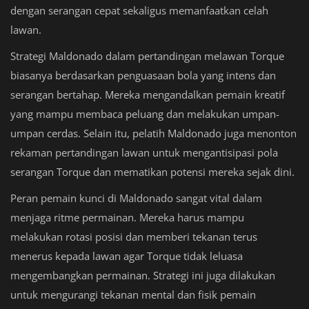
dengan serangan cepat sekaligus memanfaatkan celah
lawan.
Strategi Maldonado dalam pertandingan melawan Torque
biasanya berdasarkan penguasaan bola yang intens dan
serangan bertahap. Mereka mengandalkan pemain kreatif
yang mampu membaca peluang dan melakukan umpan-
umpan cerdas. Selain itu, pelatih Maldonado juga menonton
rekaman pertandingan lawan untuk mengantisipasi pola
serangan Torque dan mematikan potensi mereka sejak dini.
Peran pemain kunci di Maldonado sangat vital dalam
menjaga ritme permainan. Mereka harus mampu
melakukan rotasi posisi dan memberi tekanan terus
menerus kepada lawan agar Torque tidak leluasa
mengembangkan permainan. Strategi ini juga dilakukan
untuk mengurangi tekanan mental dan fisik pemain