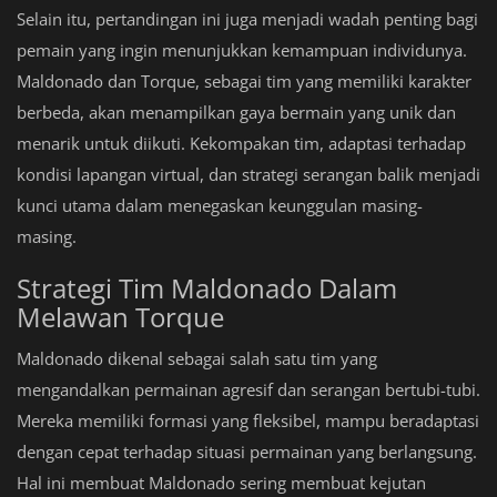
Selain itu, pertandingan ini juga menjadi wadah penting bagi
pemain yang ingin menunjukkan kemampuan individunya.
Maldonado dan Torque, sebagai tim yang memiliki karakter
berbeda, akan menampilkan gaya bermain yang unik dan
menarik untuk diikuti. Kekompakan tim, adaptasi terhadap
kondisi lapangan virtual, dan strategi serangan balik menjadi
kunci utama dalam menegaskan keunggulan masing-
masing.
Strategi Tim Maldonado Dalam
Melawan Torque
Maldonado dikenal sebagai salah satu tim yang
mengandalkan permainan agresif dan serangan bertubi-tubi.
Mereka memiliki formasi yang fleksibel, mampu beradaptasi
dengan cepat terhadap situasi permainan yang berlangsung.
Hal ini membuat Maldonado sering membuat kejutan