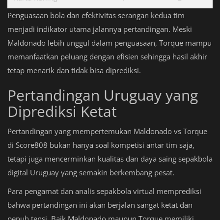
Penguasaan bola dan efektivitas serangan kedua tim
menjadi indikator utama jalannya pertandingan. Meski
Maldonado lebih unggul dalam penguasaan, Torque mampu
memanfaatkan peluang dengan efisien sehingga hasil akhir
tetap menarik dan tidak bisa diprediksi.
Pertandingan Uruguay yang
Diprediksi Ketat
Pertandingan yang mempertemukan Maldonado vs Torque
di Score808 bukan hanya soal kompetisi antar tim saja,
tetapi juga mencerminkan kualitas dan daya saing sepakbola
digital Uruguay yang semakin berkembang pesat.
Para pengamat dan analis sepakbola virtual memprediksi
bahwa pertandingan ini akan berjalan sangat ketat dan
penuh tensi. Baik Maldonado maupun Torque memiliki