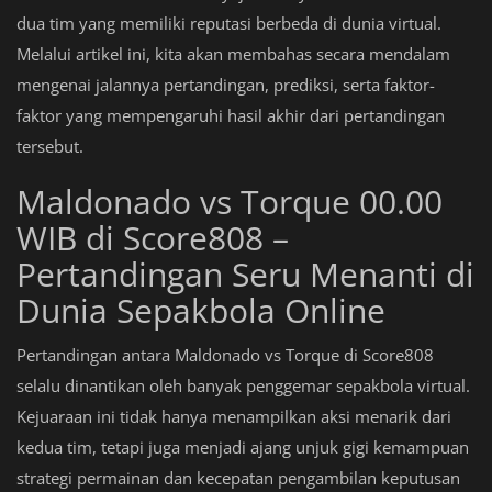
dua tim yang memiliki reputasi berbeda di dunia virtual.
Melalui artikel ini, kita akan membahas secara mendalam
mengenai jalannya pertandingan, prediksi, serta faktor-
faktor yang mempengaruhi hasil akhir dari pertandingan
tersebut.
Maldonado vs Torque 00.00
WIB di Score808 –
Pertandingan Seru Menanti di
Dunia Sepakbola Online
Pertandingan antara Maldonado vs Torque di Score808
selalu dinantikan oleh banyak penggemar sepakbola virtual.
Kejuaraan ini tidak hanya menampilkan aksi menarik dari
kedua tim, tetapi juga menjadi ajang unjuk gigi kemampuan
strategi permainan dan kecepatan pengambilan keputusan