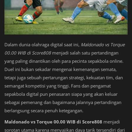
Dalam dunia olahraga digital saat ini,
Maldonado vs Torque
00.00 WIB di Score808
menjadi salah satu pertandingan
yang paling dinantikan oleh para pecinta sepakbola online.
Duel ini bukan sekadar mengenai kemenangan semata,
tetapi juga sebuah pertarungan strategi, kekuatan tim, dan
semangat kompetisi yang tinggi. Fans dan pengamat
sepakbola digital pun penasaran siapa yang akan keluar
sebagai pemenang dan bagaimana jalannya pertandingan
berlangsung secara penuh ketegangan.
Maldonado vs Torque 00.00 WIB di Score808
menjadi
sorotan utama karena menyajikan daya tarik tersendiri dari