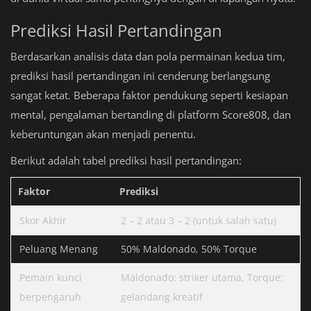
Prediksi Hasil Pertandingan
Berdasarkan analisis data dan pola permainan kedua tim,
prediksi hasil pertandingan ini cenderung berlangsung
sangat ketat. Beberapa faktor pendukung seperti kesiapan
mental, pengalaman bertanding di platform Score808, dan
keberuntungan akan menjadi penentu.
Berikut adalah tabel prediksi hasil pertandingan:
Faktor
Prediksi
Skor Akhir
2 – 2 atau 3 – 2 (untuk salah satu)
Peluang Menang
50% Maldonado, 50% Torque
Pemain kunci
Maldonado: striker utama, Torque:
berpengaruh
gelandang kreatif