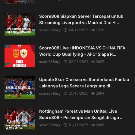
Score808 Siapkan Server Tercepat untuk
Streaming Liverpool vs Madrid Dini H...
score808org
04/11/2025
7336
Score808 Live : INDONESIA VS CHINA FIFA
World Cup Qualifying - AFC: Siapa R...
score808org
02/06/2025
3693
Update Skor Chelsea vs Sunderland: Pantau
Jalannya Laga Secara Langsung di ...
score808org
25/10/2025
2994
Nottingham Forest vs Man United Live
Score808 - Pertempuran Sengit di Liga ...
score808org
01/11/2025
2866