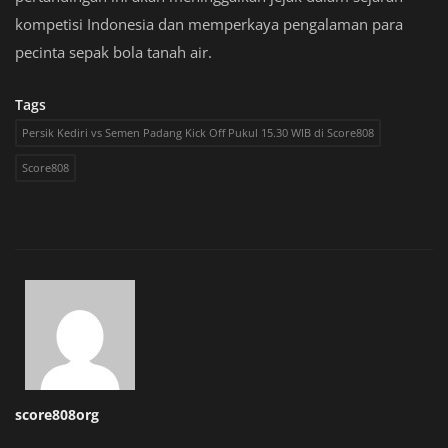
kompetisi Indonesia dan memperkaya pengalaman para
pecinta sepak bola tanah air.
Tags
Persik Kediri vs Semen Padang Kick Off Pukul 15.30 WIB di Score808
Score808
score808org