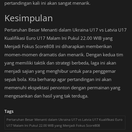
pertandingan kali ini akan sangat menarik.
Kesimpulan
Pertaruhan Besar Menanti dalam Ukraina U17 vs Latvia U17
Kualifikasi Euro U17 Malam Ini Pukul 22.00 WIB yang
Menjadi Fokus Score808 ini diharapkan memberikan
momen-momen dramatis dan menarik. Dengan kedua tim
yang memiliki taktik dan strategi berbeda, laga ini akan
menjadi sajian yang menghibur untuk para penggemar
sepak bola. Kita berharap agar pertandingan ini akan
memenuhi ekspektasi penonton dengan permainan yang
mengesankan dan hasil yang tak terduga.
Tags
Pertaruhan Besar Menanti dalam Ukraina U17 vs Latvia U17 Kualifikasi Euro
U17 Malam Ini Pukul 22.00 WIB yang Menjadi Fokus Score808