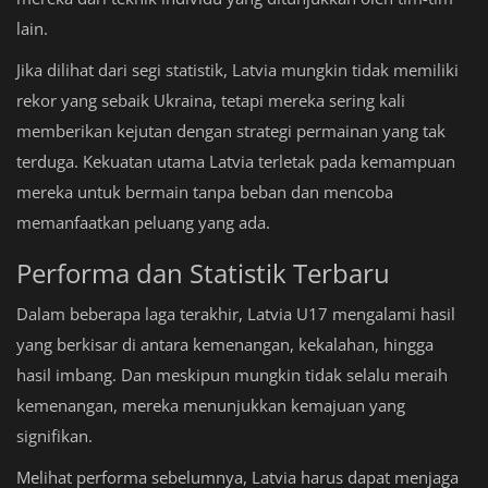
lain.
Jika dilihat dari segi statistik, Latvia mungkin tidak memiliki
rekor yang sebaik Ukraina, tetapi mereka sering kali
memberikan kejutan dengan strategi permainan yang tak
terduga. Kekuatan utama Latvia terletak pada kemampuan
mereka untuk bermain tanpa beban dan mencoba
memanfaatkan peluang yang ada.
Performa dan Statistik Terbaru
Dalam beberapa laga terakhir, Latvia U17 mengalami hasil
yang berkisar di antara kemenangan, kekalahan, hingga
hasil imbang. Dan meskipun mungkin tidak selalu meraih
kemenangan, mereka menunjukkan kemajuan yang
signifikan.
Melihat performa sebelumnya, Latvia harus dapat menjaga