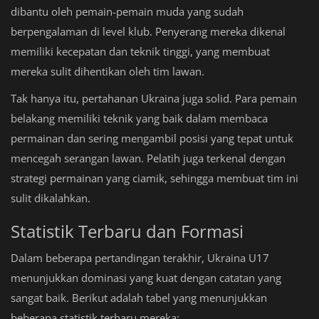
dibantu oleh pemain-pemain muda yang sudah
berpengalaman di level klub. Penyerang mereka dikenal
memiliki kecepatan dan teknik tinggi, yang membuat
mereka sulit dihentikan oleh tim lawan.
Tak hanya itu, pertahanan Ukraina juga solid. Para pemain
belakang memiliki teknik yang baik dalam membaca
permainan dan sering mengambil posisi yang tepat untuk
mencegah serangan lawan. Pelatih juga terkenal dengan
strategi permainan yang ciamik, sehingga membuat tim ini
sulit dikalahkan.
Statistik Terbaru dan Formasi
Dalam beberapa pertandingan terakhir, Ukraina U17
menunjukkan dominasi yang kuat dengan catatan yang
sangat baik. Berikut adalah tabel yang menunjukkan
beberapa statistik terbaru mereka: