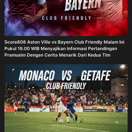
Score808 Aston Villa vs Bayern Club Friendly Malam Ini
Pukul 19.00 WIB Menyajikan Informasi Pertandingan
Pramusim Dengan Cerita Menarik Dari Kedua Tim