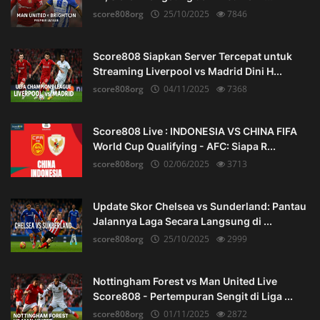
score808org
25/10/2025
7846
Score808 Siapkan Server Tercepat untuk
Streaming Liverpool vs Madrid Dini H...
score808org
04/11/2025
7368
Score808 Live : INDONESIA VS CHINA FIFA
World Cup Qualifying - AFC: Siapa R...
score808org
02/06/2025
3713
Update Skor Chelsea vs Sunderland: Pantau
Jalannya Laga Secara Langsung di ...
score808org
25/10/2025
2999
Nottingham Forest vs Man United Live
Score808 - Pertempuran Sengit di Liga ...
score808org
01/11/2025
2872