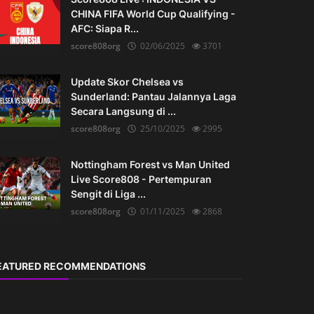
CHINA FIFA World Cup Qualifying -
AFC: Siapa R...
score808org
02/06/2025
3701
Update Skor Chelsea vs
Sunderland: Pantau Jalannya Laga
Secara Langsung di ...
score808org
25/10/2025
2995
Nottingham Forest vs Man United
Live Score808 - Pertempuran
Sengit di Liga ...
score808org
01/11/2025
2868
EATURED RECOMMENDATIONS