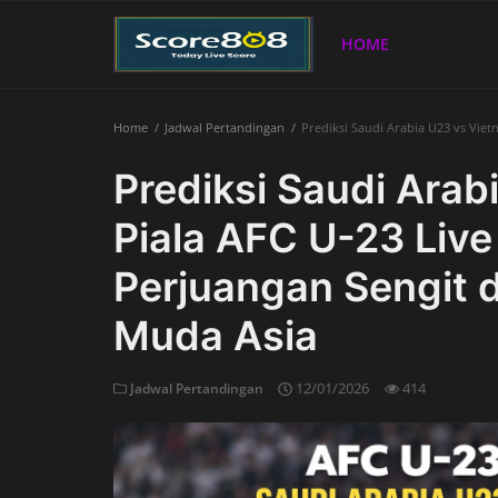
HOME
Home
Jadwal Pertandingan
Prediksi Saudi Arabia U23 vs Viet
Home
Prediksi Saudi Ara
Piala AFC U-23 Live
Perjuangan Sengit 
Muda Asia
12/01/2026
414
Jadwal Pertandingan