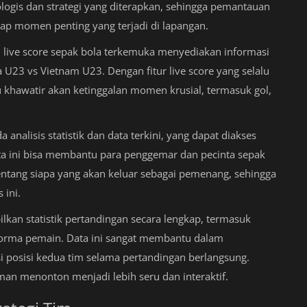
ologis dan strategi yang diterapkan, sehingga pemantauan
iap momen penting yang terjadi di lapangan.
n live score sepak bola terkemuka menyediakan informasi
 U23 vs Vietnam U23. Dengan fitur live score yang selalu
lu khawatir akan ketinggalan momen krusial, termasuk gol,
 analisis statistik dan data terkini, yang dapat diakses
a ini bisa membantu para penggemar dan pecinta sepak
entang siapa yang akan keluar sebagai pemenang, sehingga
 ini.
ilkan statistik pertandingan secara lengkap, termasuk
forma pemain. Data ini sangat membantu dalam
osisi kedua tim selama pertandingan berlangsung.
man menonton menjadi lebih seru dan interaktif.