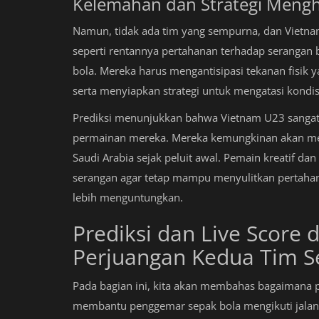
Kelemahan dan Strategi Mengh
Namun, tidak ada tim yang sempurna, dan Vietna
seperti rentannya pertahanan terhadap serangan 
bola. Mereka harus mengantisipasi tekanan fisik 
serta menyiapkan strategi untuk mengatasi kondi
Prediksi menunjukkan bahwa Vietnam U23 sangat 
permainan mereka. Mereka kemungkinan akan me
Saudi Arabia sejak peluit awal. Pemain kreatif d
serangan agar tetap mampu menyulitkan pertaha
lebih menguntungkan.
Prediksi dan Live Score
Perjuangan Kedua Tim S
Pada bagian ini, kita akan membahas bagaimana pr
membantu penggemar sepak bola mengikuti jalann