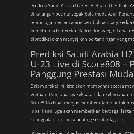
Prediksi Saudi Arabia U23 vs Vietnam U23 Piala A
di kalangan pecinta sepak bola muda Asia. Pertand
tetapi juga menjadi ajang pembuktian bagi kedua
pemain muda mereka. Kedua tim, yang dikenal de
diprediksi akan menyajikan pertandingan yang m
Prediksi Saudi Arabia U
U-23 Live di Score808 – 
Panggung Prestasi Muda
Dalam artikel ini, kita akan membahas secara me
Vietnam U23, analisis kekuatan dan kelemahan ma
Score808 dapat menjadi sumber utama untuk meng
lupa, kami juga akan memberikan berbagai fakta 
ketinggalan informasi penting seputar laga ini.