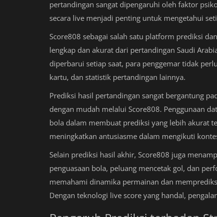
pertandingan sangat dipengaruhi oleh faktor psik
secara live menjadi penting untuk mengetahui set
Score808 sebagai salah satu platform prediksi da
lengkap dan akurat dari pertandingan Saudi Arabia
diperbarui setiap saat, para penggemar tidak per
kartu, dan statistik pertandingan lainnya.
Prediksi hasil pertandingan sangat bergantung pada
dengan mudah melalui Score808. Penggunaan dat
bola dalam membuat prediksi yang lebih akurat t
meningkatkan antusiasme dalam mengikuti kontes
Selain prediksi hasil akhir, Score808 juga menamp
penguasaan bola, peluang mencetak gol, dan per
memahami dinamika permainan dan memprediksi p
Dengan teknologi live score yang handal, pengala