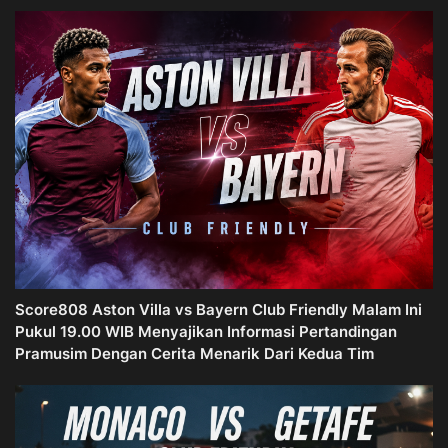
Score808 Aston Villa vs Bayern Club Friendly Malam Ini
Pukul 19.00 WIB Menyajikan Informasi Pertandingan
Pramusim Dengan Cerita Menarik Dari Kedua Tim