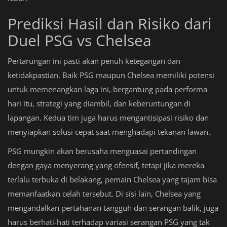
Prediksi Hasil dan Risiko dari
Duel PSG vs Chelsea
Pertarungan ini pasti akan penuh ketegangan dan
ketidakpastian. Baik PSG maupun Chelsea memiliki potensi
untuk memenangkan laga ini, bergantung pada performa
hari itu, strategi yang diambil, dan keberuntungan di
lapangan. Kedua tim juga harus mengantisipasi risiko dan
menyiapkan solusi cepat saat menghadapi tekanan lawan.
PSG mungkin akan berusaha menguasai pertandingan
dengan gaya menyerang yang ofensif, tetapi jika mereka
terlalu terbuka di belakang, pemain Chelsea yang tajam bisa
memanfaatkan celah tersebut. Di sisi lain, Chelsea yang
mengandalkan pertahanan tangguh dan serangan balik, juga
harus berhati-hati terhadap variasi serangan PSG yang tak