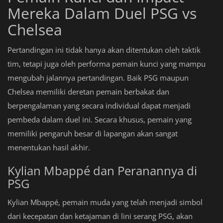
Mereka Dalam Duel PSG vs
Chelsea
Pertandingan ini tidak hanya akan ditentukan oleh taktik
tim, tetapi juga oleh performa pemain kunci yang mampu
mengubah jalannya pertandingan. Baik PSG maupun
Chelsea memiliki deretan pemain berbakat dan
berpengalaman yang secara individual dapat menjadi
pembeda dalam duel ini. Secara khusus, pemain yang
memiliki pengaruh besar di lapangan akan sangat
menentukan hasil akhir.
Kylian Mbappé dan Peranannya di
PSG
Kylian Mbappé, pemain muda yang telah menjadi simbol
dari kecepatan dan ketajaman di lini serang PSG, akan