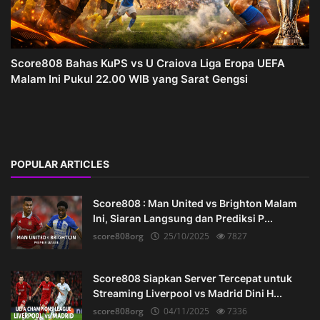
Score808 Bahas KuPS vs U Craiova Liga Eropa UEFA
Malam Ini Pukul 22.00 WIB yang Sarat Gengsi
POPULAR ARTICLES
Score808 : Man United vs Brighton Malam
Ini, Siaran Langsung dan Prediksi P...
score808org
25/10/2025
7827
Score808 Siapkan Server Tercepat untuk
Streaming Liverpool vs Madrid Dini H...
score808org
04/11/2025
7336