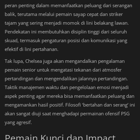
peran penting dalam memanfaatkan peluang dari serangan
balik, terutama melalui pemain sayap cepat dan striker
tajam yang sering menjadi momok di lini belakang lawan.
Pendekatan ini membutuhkan disiplin tinggi dari seluruh
skuad, termasuk pengaturan posisi dan komunikasi yang
efektif di lini pertahanan.
Tak lupa, Chelsea juga akan mengandalkan pengalaman
pemain senior untuk mengatasi tekanan dari atmosfer
pertandingan dan mengendalikan jalannya pertandingan.
Taktik manajemen waktu dan pengelolaan emosi menjadi
aspek penting agar mereka bisa memanfaatkan peluang dan
mengamankan hasil positif. Filosofi ‘bertahan dan serang’ ini
akan sangat diuji saat menghadapi permainan ofensif PSG
yang agresif.
Pemain Kunci dan Impact