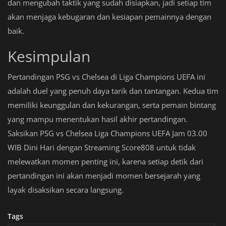
dan mengubah taktik yang sudah disiapkan, jadi setiap tim
akan menjaga kebugaran dan kesiapan pemainnya dengan
baik.
Kesimpulan
Pertandingan PSG vs Chelsea di Liga Champions UEFA ini
adalah duel yang penuh daya tarik dan tantangan. Kedua tim
memiliki keunggulan dan kekurangan, serta pemain bintang
yang mampu menentukan hasil akhir pertandingan.
Saksikan PSG vs Chelsea Liga Champions UEFA Jam 03.00
WIB Dini Hari dengan Streaming Score808 untuk tidak
melewatkan momen penting ini, karena setiap detik dari
pertandingan ini akan menjadi momen bersejarah yang
layak disaksikan secara langsung.
Tags