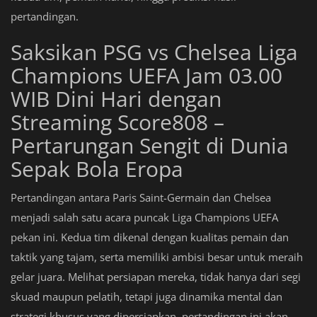
pertandingan.
Saksikan PSG vs Chelsea Liga
Champions UEFA Jam 03.00
WIB Dini Hari dengan
Streaming Score808 –
Pertarungan Sengit di Dunia
Sepak Bola Eropa
Pertandingan antara Paris Saint-Germain dan Chelsea
menjadi salah satu acara puncak Liga Champions UEFA
pekan ini. Kedua tim dikenal dengan kualitas pemain dan
taktik yang tajam, serta memiliki ambisi besar untuk meraih
gelar juara. Melihat persiapan mereka, tidak hanya dari segi
skuad maupun pelatih, tetapi juga dinamika mental dan
strategi khusus yang dipersiapkan, pertandingan ini akan