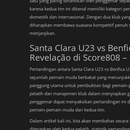
satu yang paling dinantikan oleh penggemar sepa
karena kedua tim ini dikenal memiliki kategori
domestik dan internasional. Dengan dua klub ya
diharapkan membawa suasana kompetitif penuh se
menjanjikan.
Santa Clara U23 vs Benf
Revelação di Score808 –
Pertandingan antara Santa Clara U23 vs Benfica
sejumlah pemain muda berbakat yang menunjukkan
panggung utama untuk pembuktian bagi pemain-pem
pelatih dan manajemen klub dalam menyiapkan ge
penggemar dapat menyaksikan pertandingan ini
pemain-pemain muda dari kedua tim.
Dalam artikel kali ini, kita akan membahas secar
diterapkan oleh kedua pelatih, statistik pertandi