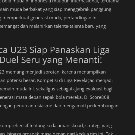
k bola muda di Indonesia maupun internasional, terutama
 pemain muda berbakat yang siap menggebrak panggung
ng memperkuat generasi muda, pertandingan ini
mangat dan melahirkan talenta-talenta baru yang
ica U23 Siap Panaskan Liga
 Duel Seru yang Menanti!
 U23 memang menjadi sorotan, karena menampilkan
 potensi besar. Kompetisi di Liga Revelação menjadi
ain muda ini, sekaligus sebagai ajang evaluasi bagi
nerasi masa depan sepak bola mereka. Di Score808,
 dengan penuh antusiasme dan mengamati perkembangan
a komprehensif tentang kedalaman skuad, strategi yang
ngan, hingga prospek masa depan dari kedua tim ini. Tak