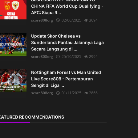
CHINA FIFA World Cup Qualifying -
AFC: Siapa R...
score808org
02/06/2025
3694
Update Skor Chelsea vs
Sunderland: Pantau Jalannya Laga
Secara Langsung di ...
score808org
25/10/2025
2994
Nottingham Forest vs Man United
Live Score808 - Pertempuran
Sengit di Liga ...
score808org
01/11/2025
2866
EATURED RECOMMENDATIONS