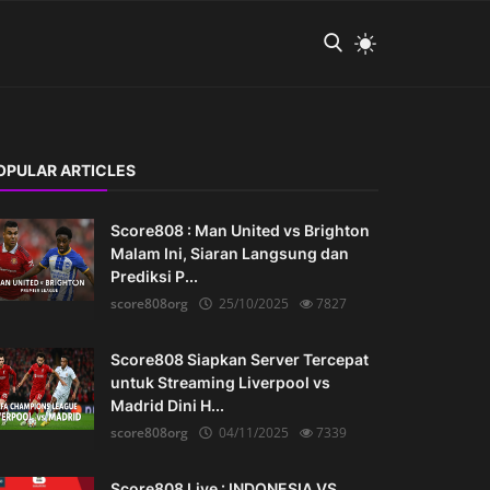
OPULAR ARTICLES
Score808 : Man United vs Brighton
Malam Ini, Siaran Langsung dan
Prediksi P...
score808org
25/10/2025
7827
Score808 Siapkan Server Tercepat
untuk Streaming Liverpool vs
Madrid Dini H...
score808org
04/11/2025
7339
Score808 Live : INDONESIA VS