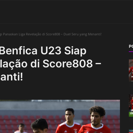
ap Panaskan Liga Revelação di Score808 – Duel Seru yang Menanti!
P
Benfica U23 Siap
lação di Score808 –
anti!