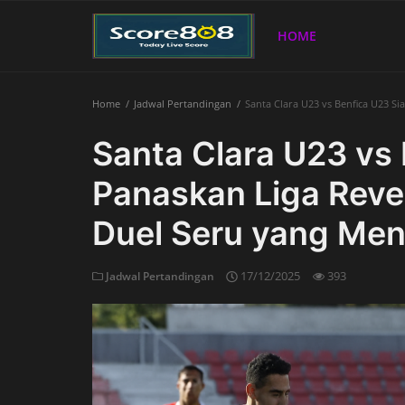
HOME
Home
Jadwal Pertandingan
Santa Clara U23 vs Benfica U23 Si
Home
Santa Clara U23 vs 
Panaskan Liga Reve
Duel Seru yang Men
17/12/2025
393
Jadwal Pertandingan