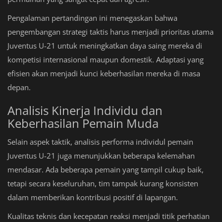
Pengalaman pertandingan ini menegaskan bahwa
pengembangan strategi taktis harus menjadi prioritas utama
Juventus U-21 untuk meningkatkan daya saing mereka di
kompetisi internasional maupun domestik. Adaptasi yang
efisien akan menjadi kunci keberhasilan mereka di masa
depan.
Analisis Kinerja Individu dan
Keberhasilan Pemain Muda
Selain aspek taktik, analisis performa individul pemain
Juventus U-21 juga menunjukkan beberapa kelemahan
mendasar. Ada beberapa pemain yang tampil cukup baik,
tetapi secara keseluruhan, tim tampak kurang konsisten
dalam memberikan kontribusi positif di lapangan.
Kualitas teknis dan kecepatan reaksi menjadi titik perhatian