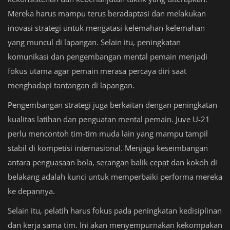
Mereka harus mampu terus beradaptasi dan melakukan
inovasi strategi untuk mengatasi kelemahan-kelemahan
yang muncul di lapangan. Selain itu, peningkatan
komunikasi dan pengembangan mental pemain menjadi
fokus utama agar pemain merasa percaya diri saat
menghadapi tantangan di lapangan.
Pengembangan strategi juga berkaitan dengan peningkatan
kualitas latihan dan penguatan mental pemain. Juve U-21
perlu mencontoh tim-tim muda lain yang mampu tampil
stabil di kompetisi internasional. Menjaga keseimbangan
antara penguasaan bola, serangan balik cepat dan kokoh di
belakang adalah kunci untuk memperbaiki performa mereka
ke depannya.
Selain itu, pelatih harus fokus pada peningkatan kedisiplinan
dan kerja sama tim. Ini akan menyempurnakan kekompakan