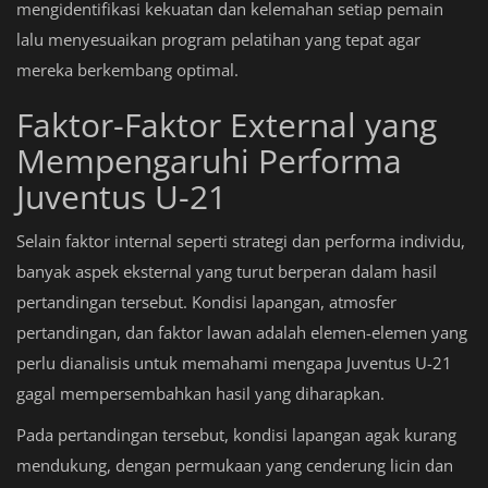
mengidentifikasi kekuatan dan kelemahan setiap pemain
lalu menyesuaikan program pelatihan yang tepat agar
mereka berkembang optimal.
Faktor-Faktor External yang
Mempengaruhi Performa
Juventus U-21
Selain faktor internal seperti strategi dan performa individu,
banyak aspek eksternal yang turut berperan dalam hasil
pertandingan tersebut. Kondisi lapangan, atmosfer
pertandingan, dan faktor lawan adalah elemen-elemen yang
perlu dianalisis untuk memahami mengapa Juventus U-21
gagal mempersembahkan hasil yang diharapkan.
Pada pertandingan tersebut, kondisi lapangan agak kurang
mendukung, dengan permukaan yang cenderung licin dan