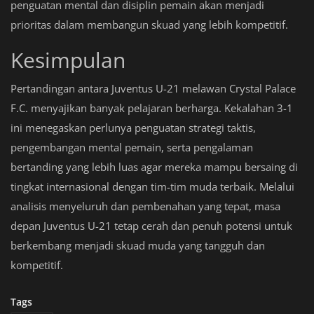
penguatan mental dan disiplin pemain akan menjadi
prioritas dalam membangun skuad yang lebih kompetitif.
Kesimpulan
Pertandingan antara Juventus U-21 melawan Crystal Palace
F.C. menyajikan banyak pelajaran berharga. Kekalahan 3-1
ini menegaskan perlunya penguatan strategi taktis,
pengembangan mental pemain, serta pengalaman
bertanding yang lebih luas agar mereka mampu bersaing di
tingkat internasional dengan tim-tim muda terbaik. Melalui
analisis menyeluruh dan pembenahan yang tepat, masa
depan Juventus U-21 tetap cerah dan penuh potensi untuk
berkembang menjadi skuad muda yang tangguh dan
kompetitif.
Tags