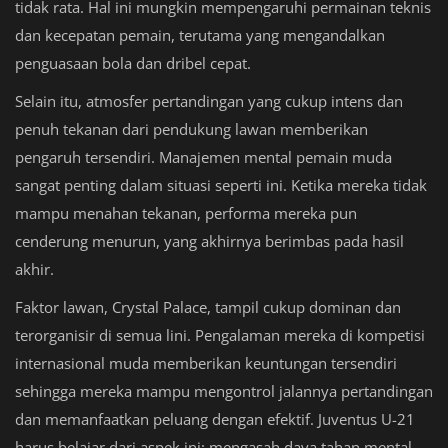
tidak rata. Hal ini mungkin mempengaruhi permainan teknis
dan kecepatan pemain, terutama yang mengandalkan
penguasaan bola dan dribel cepat.
Selain itu, atmosfer pertandingan yang cukup intens dan
penuh tekanan dari pendukung lawan memberikan
pengaruh tersendiri. Manajemen mental pemain muda
sangat penting dalam situasi seperti ini. Ketika mereka tidak
mampu menahan tekanan, performa mereka pun
cenderung menurun, yang akhirnya berimbas pada hasil
akhir.
Faktor lawan, Crystal Palace, tampil cukup dominan dan
terorganisir di semua lini. Pengalaman mereka di kompetisi
internasional muda memberikan keuntungan tersendiri
sehingga mereka mampu mengontrol jalannya pertandingan
dan memanfaatkan peluang dengan efektif. Juventus U-21
harus belajar dari aspek ini: mengasah daya tahan mental