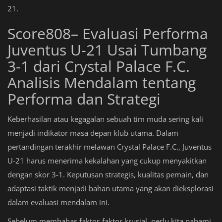
21.
Score808– Evaluasi Performa
Juventus U-21 Usai Tumbang
3-1 dari Crystal Palace F.C.
Analisis Mendalam tentang
Performa dan Strategi
Keberhasilan atau kegagalan sebuah tim muda sering kali
menjadi indikator masa depan klub utama. Dalam
pertandingan terakhir melawan Crystal Palace F.C., Juventus
U-21 harus menerima kekalahan yang cukup menyakitkan
dengan skor 3-1. Keputusan strategis, kualitas pemain, dan
adaptasi taktik menjadi bahan utama yang akan dieksplorasi
dalam evaluasi mendalam ini.
Sebelum membahas faktor-faktor krusial, perlu kita pahami