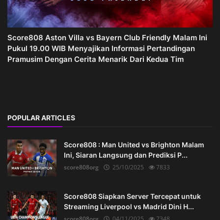
Score808 Aston Villa vs Bayern Club Friendly Malam Ini
Pukul 19.00 WIB Menyajikan Informasi Pertandingan
Pramusim Dengan Cerita Menarik Dari Kedua Tim
POPULAR ARTICLES
Score808 : Man United vs Brighton Malam
Ini, Siaran Langsung dan Prediksi P...
score808org
25/10/2025
7833
Score808 Siapkan Server Tercepat untuk
Streaming Liverpool vs Madrid Dini H...
score808org
04/11/2025
7348