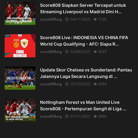
Score808 Siapkan Server Tercepat untuk
Streaming Liverpool vs Madrid Dini H...
score808org
04/11/2025
7336
Score808 Live : INDONESIA VS CHINA FIFA
World Cup Qualifying - AFC: Siapa R...
score808org
02/06/2025
3693
Update Skor Chelsea vs Sunderland: Pantau
Jalannya Laga Secara Langsung di ...
score808org
25/10/2025
2994
Nottingham Forest vs Man United Live
Score808 - Pertempuran Sengit di Liga ...
score808org
01/11/2025
2866