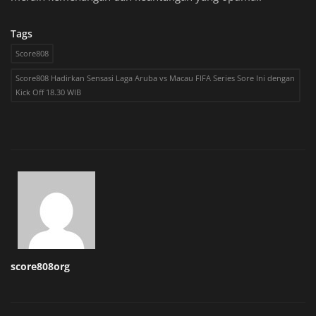
Tags
Score808
Score808 Hadirkan Sensasi Laga Aruba vs Macau FIFA Series Sore Ini dengan
Kick Off 18.30 WIB
score808org