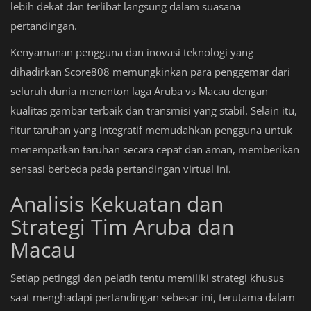
lebih dekat dan terlibat langsung dalam suasana
pertandingan.
Kenyamanan pengguna dan inovasi teknologi yang
dihadirkan Score808 memungkinkan para penggemar dari
seluruh dunia menonton laga Aruba vs Macau dengan
kualitas gambar terbaik dan transmisi yang stabil. Selain itu,
fitur taruhan yang integratif memudahkan pengguna untuk
menempatkan taruhan secara cepat dan aman, memberikan
sensasi berbeda pada pertandingan virtual ini.
Analisis Kekuatan dan
Strategi Tim Aruba dan
Macau
Setiap petinggi dan pelatih tentu memiliki strategi khusus
saat menghadapi pertandingan sebesar ini, terutama dalam