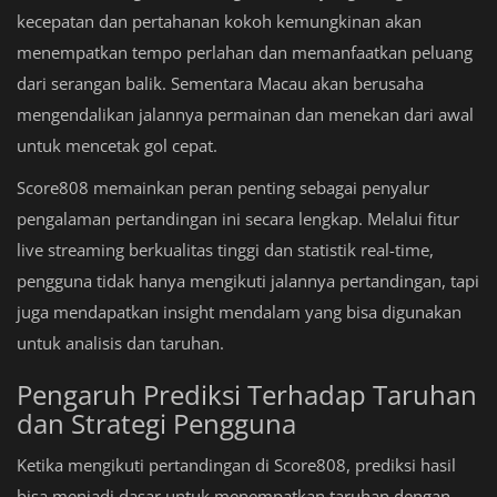
kecepatan dan pertahanan kokoh kemungkinan akan
menempatkan tempo perlahan dan memanfaatkan peluang
dari serangan balik. Sementara Macau akan berusaha
mengendalikan jalannya permainan dan menekan dari awal
untuk mencetak gol cepat.
Score808 memainkan peran penting sebagai penyalur
pengalaman pertandingan ini secara lengkap. Melalui fitur
live streaming berkualitas tinggi dan statistik real-time,
pengguna tidak hanya mengikuti jalannya pertandingan, tapi
juga mendapatkan insight mendalam yang bisa digunakan
untuk analisis dan taruhan.
Pengaruh Prediksi Terhadap Taruhan
dan Strategi Pengguna
Ketika mengikuti pertandingan di Score808, prediksi hasil
bisa menjadi dasar untuk menempatkan taruhan dengan