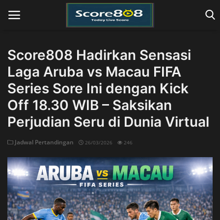
Score808 Hadirkan Sensasi
Laga Aruba vs Macau FIFA
Home
Series Sore Ini dengan Kick
Off 18.30 WIB – Saksikan
Perjudian Seru di Dunia Virtual
Jadwal Pertandingan
26/03/2026
246