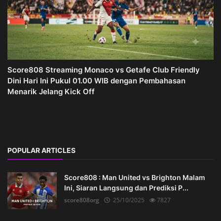
Score808 Streaming Monaco vs Getafe Club Friendly
Dini Hari Ini Pukul 01.00 WIB dengan Pembahasan
Menarik Jelang Kick Off
POPULAR ARTICLES
Score808 : Man United vs Brighton Malam
Ini, Siaran Langsung dan Prediksi P...
score808org
25/10/2025
7827