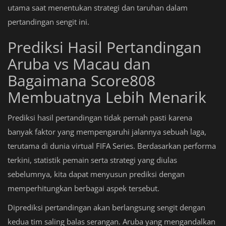
utama saat menentukan strategi dan taruhan dalam
pertandingan sengit ini.
Prediksi Hasil Pertandingan
Aruba vs Macau dan
Bagaimana Score808
Membuatnya Lebih Menarik
Prediksi hasil pertandingan tidak pernah pasti karena
banyak faktor yang mempengaruhi jalannya sebuah laga,
terutama di dunia virtual FIFA Series. Berdasarkan performa
terkini, statistik pemain serta strategi yang diulas
sebelumnya, kita dapat menyusun prediksi dengan
memperhitungkan berbagai aspek tersebut.
Diprediksi pertandingan akan berlangsung sengit dengan
kedua tim saling balas serangan. Aruba yang mengandalkan