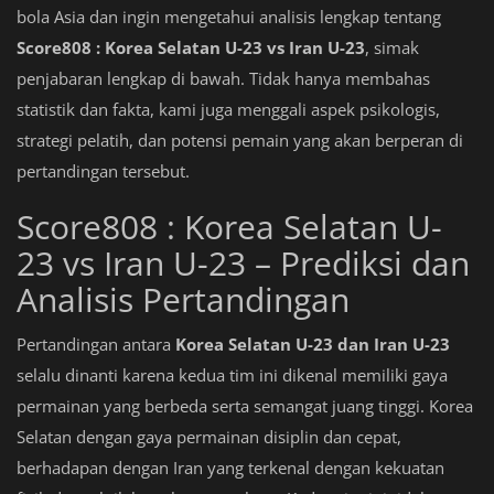
bola Asia dan ingin mengetahui analisis lengkap tentang
Score808 : Korea Selatan U-23 vs Iran U-23
, simak
penjabaran lengkap di bawah. Tidak hanya membahas
statistik dan fakta, kami juga menggali aspek psikologis,
strategi pelatih, dan potensi pemain yang akan berperan di
pertandingan tersebut.
Score808 : Korea Selatan U-
23 vs Iran U-23 – Prediksi dan
Analisis Pertandingan
Pertandingan antara
Korea Selatan U-23 dan Iran U-23
selalu dinanti karena kedua tim ini dikenal memiliki gaya
permainan yang berbeda serta semangat juang tinggi. Korea
Selatan dengan gaya permainan disiplin dan cepat,
berhadapan dengan Iran yang terkenal dengan kekuatan