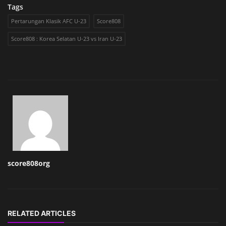
Tags
Pertarungan Klasik AFC U-23
Score808
Score808 : Korea Selatan U-23 vs Iran U-23
score808org
RELATED ARTICLES