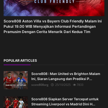
Score808 Aston Villa vs Bayern Club Friendly Malam Ini
Pukul 19.00 WIB Menyajikan Informasi Pertandingan
Pramusim Dengan Cerita Menarik Dari Kedua Tim
POPULAR ARTICLES
Score808 : Man United vs Brighton Malam
Ini, Siaran Langsung dan Prediksi P...
score808org
25/10/2025
7833
Score808 Siapkan Server Tercepat untuk
Streaming Liverpool vs Madrid Dini H...