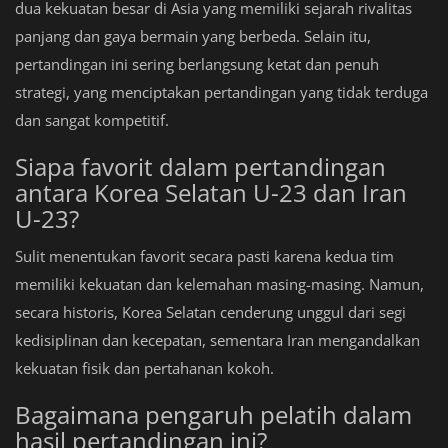
dua kekuatan besar di Asia yang memiliki sejarah rivalitas
panjang dan gaya bermain yang berbeda. Selain itu,
pertandingan ini sering berlangsung ketat dan penuh
strategi, yang menciptakan pertandingan yang tidak terduga
dan sangat kompetitif.
Siapa favorit dalam pertandingan
antara Korea Selatan U-23 dan Iran
U-23?
Sulit menentukan favorit secara pasti karena kedua tim
memiliki kekuatan dan kelemahan masing-masing. Namun,
secara historis, Korea Selatan cenderung unggul dari segi
kedisiplinan dan kecepatan, sementara Iran mengandalkan
kekuatan fisik dan pertahanan kokoh.
Bagaimana pengaruh pelatih dalam
hasil pertandingan ini?