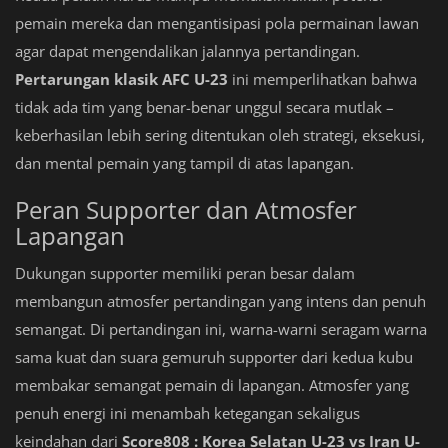
pemain mereka dan mengantisipasi pola permainan lawan
agar dapat mengendalikan jalannya pertandingan.
Pertarungan klasik AFC U-23
ini memperlihatkan bahwa
tidak ada tim yang benar-benar unggul secara mutlak –
keberhasilan lebih sering ditentukan oleh strategi, eksekusi,
dan mental pemain yang tampil di atas lapangan.
Peran Supporter dan Atmosfer
Lapangan
Dukungan supporter memiliki peran besar dalam
membangun atmosfer pertandingan yang intens dan penuh
semangat. Di pertandingan ini, warna-warni seragam warna
sama kuat dan suara gemuruh supporter dari kedua kubu
membakar semangat pemain di lapangan. Atmosfer yang
penuh energi ini menambah ketegangan sekaligus
keindahan dari
Score808 : Korea Selatan U-23 vs Iran U-