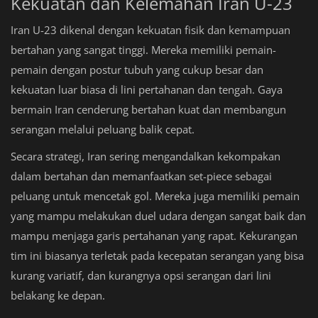
Kekuatan dan Kelemahan Iran U-23
Iran U-23 dikenal dengan kekuatan fisik dan kemampuan
bertahan yang sangat tinggi. Mereka memiliki pemain-
pemain dengan postur tubuh yang cukup besar dan
kekuatan luar biasa di lini pertahanan dan tengah. Gaya
bermain Iran cenderung bertahan kuat dan membangun
serangan melalui peluang balik cepat.
Secara strategi, Iran sering mengandalkan kekompakan
dalam bertahan dan memanfaatkan set-piece sebagai
peluang untuk mencetak gol. Mereka juga memiliki pemain
yang mampu melakukan duel udara dengan sangat baik dan
mampu menjaga garis pertahanan yang rapat. Kekurangan
tim ini biasanya terletak pada kecepatan serangan yang bisa
kurang variatif, dan kurangnya opsi serangan dari lini
belakang ke depan.