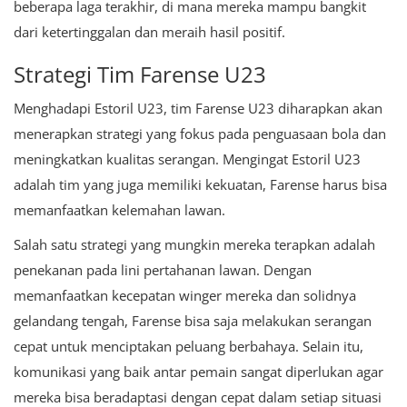
beberapa laga terakhir, di mana mereka mampu bangkit
dari ketertinggalan dan meraih hasil positif.
Strategi Tim Farense U23
Menghadapi Estoril U23, tim Farense U23 diharapkan akan
menerapkan strategi yang fokus pada penguasaan bola dan
meningkatkan kualitas serangan. Mengingat Estoril U23
adalah tim yang juga memiliki kekuatan, Farense harus bisa
memanfaatkan kelemahan lawan.
Salah satu strategi yang mungkin mereka terapkan adalah
penekanan pada lini pertahanan lawan. Dengan
memanfaatkan kecepatan winger mereka dan solidnya
gelandang tengah, Farense bisa saja melakukan serangan
cepat untuk menciptakan peluang berbahaya. Selain itu,
komunikasi yang baik antar pemain sangat diperlukan agar
mereka bisa beradaptasi dengan cepat dalam setiap situasi