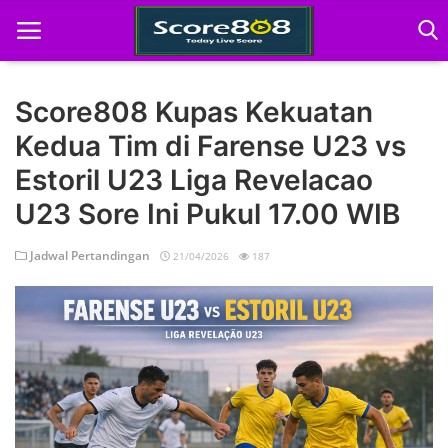
Score808 Kupas Kekuatan
Kedua Tim di Farense U23 vs
Home
Estoril U23 Liga Revelacao
U23 Sore Ini Pukul 17.00 WIB
Jadwal Pertandingan
21/04/2026
187