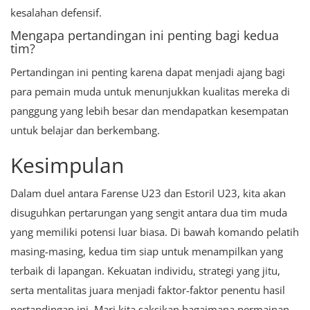
kesalahan defensif.
Mengapa pertandingan ini penting bagi kedua
tim?
Pertandingan ini penting karena dapat menjadi ajang bagi
para pemain muda untuk menunjukkan kualitas mereka di
panggung yang lebih besar dan mendapatkan kesempatan
untuk belajar dan berkembang.
Kesimpulan
Dalam duel antara Farense U23 dan Estoril U23, kita akan
disuguhkan pertarungan yang sengit antara dua tim muda
yang memiliki potensi luar biasa. Di bawah komando pelatih
masing-masing, kedua tim siap untuk menampilkan yang
terbaik di lapangan. Kekuatan individu, strategi yang jitu,
serta mentalitas juara menjadi faktor-faktor penentu hasil
pertandingan ini. Mari kita saksikan bagaimana permainan