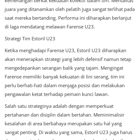
kemenangan berkat kekuatan kolektif dalam tim. Mentalitas
juara yang ditanamkan oleh pelatih juga sangat terlihat pada
saat mereka bertanding. Performa ini diharapkan berlanjut
di laga mendatang melawan Farense U23.
Strategi Tim Estoril U23
Ketika menghadapi Farense U23, Estoril U23 diharapkan
akan menerapkan strategi yang lebih defensif namun tetap
mengedepankan serangan balik yang tajam. Mengingat
Farense memiliki banyak kekuatan di lini serang, tim ini
perlu berhati-hati dalam menjaga posisi dan melakukan
pengawalan ketat terhadap pemain kunci lawan.
Salah satu strateginya adalah dengan memperkuat
pertahanan dan disiplin dalam bertahan. Meminimalisir
kesalahan di area berbahaya merupakan satu hal yang
sangat penting. Di waktu yang sama, Estoril U23 juga harus