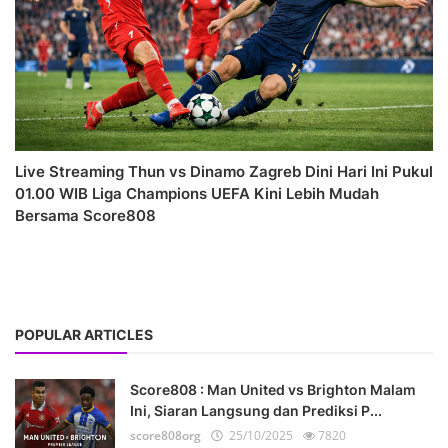
Live Streaming Thun vs Dinamo Zagreb Dini Hari Ini Pukul
01.00 WIB Liga Champions UEFA Kini Lebih Mudah
Bersama Score808
POPULAR ARTICLES
Score808 : Man United vs Brighton Malam
Ini, Siaran Langsung dan Prediksi P...
score808org
25/10/2025
7820