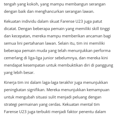
tengah yang kokoh, yang mampu membangun serangan
dengan baik dan menghancurkan serangan lawan.
Kekuatan individu dalam skuat Farense U23 juga patut
dicatat. Dengan beberapa pemain yang memiliki skill tinggi
dan kecepatan, mereka mampu memberikan ancaman bagi
semua lini pertahanan lawan. Selain itu, tim ini memiliki
beberapa pemain muda yang telah menunjukkan performa
cemerlang di liga-liga junior sebelumnya, dan mereka kini
mendapat kesempatan untuk membuktikan diri di panggung
yang lebih besar.
Kinerja tim ini dalam laga-laga terakhir juga menunjukkan
peningkatan signifikan. Mereka menunjukkan kemampuan
untuk mengubah situasi sulit menjadi peluang dengan
strategi permainan yang cerdas. Kekuatan mental tim
Farense U23 juga terbukti menjadi faktor penentu dalam