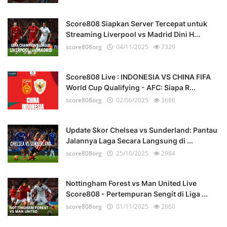
Score808 Siapkan Server Tercepat untuk
Streaming Liverpool vs Madrid Dini H...
score808org
04/11/2025
7329
Score808 Live : INDONESIA VS CHINA FIFA
World Cup Qualifying - AFC: Siapa R...
score808org
02/06/2025
3686
Update Skor Chelsea vs Sunderland: Pantau
Jalannya Laga Secara Langsung di ...
score808org
25/10/2025
2984
Nottingham Forest vs Man United Live
Score808 - Pertempuran Sengit di Liga ...
score808org
01/11/2025
2860