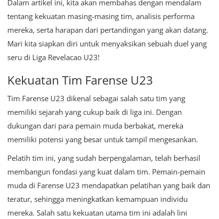
Dalam artikel ini, kita akan membahas dengan mendalam
tentang kekuatan masing-masing tim, analisis performa
mereka, serta harapan dari pertandingan yang akan datang.
Mari kita siapkan diri untuk menyaksikan sebuah duel yang
seru di Liga Revelacao U23!
Kekuatan Tim Farense U23
Tim Farense U23 dikenal sebagai salah satu tim yang
memiliki sejarah yang cukup baik di liga ini. Dengan
dukungan dari para pemain muda berbakat, mereka
memiliki potensi yang besar untuk tampil mengesankan.
Pelatih tim ini, yang sudah berpengalaman, telah berhasil
membangun fondasi yang kuat dalam tim. Pemain-pemain
muda di Farense U23 mendapatkan pelatihan yang baik dan
teratur, sehingga meningkatkan kemampuan individu
mereka. Salah satu kekuatan utama tim ini adalah lini