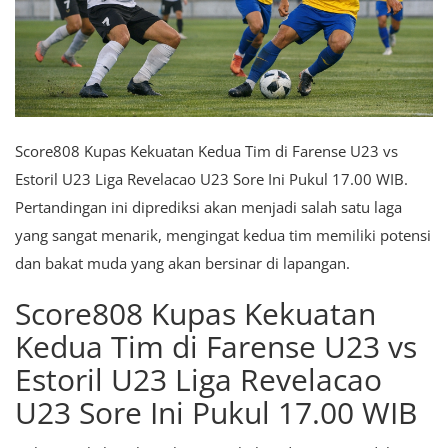
Score808 Kupas Kekuatan Kedua Tim di Farense U23 vs
Estoril U23 Liga Revelacao U23 Sore Ini Pukul 17.00 WIB.
Pertandingan ini diprediksi akan menjadi salah satu laga
yang sangat menarik, mengingat kedua tim memiliki potensi
dan bakat muda yang akan bersinar di lapangan.
Score808 Kupas Kekuatan
Kedua Tim di Farense U23 vs
Estoril U23 Liga Revelacao
U23 Sore Ini Pukul 17.00 WIB