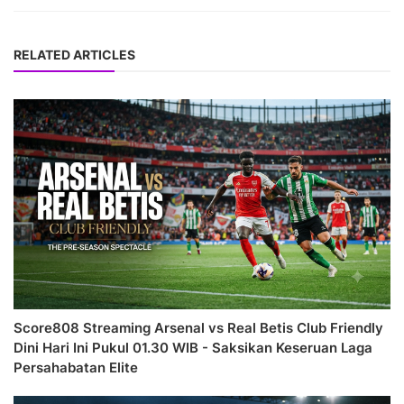
RELATED ARTICLES
Score808 Streaming Arsenal vs Real Betis Club Friendly
Dini Hari Ini Pukul 01.30 WIB - Saksikan Keseruan Laga
Persahabatan Elite