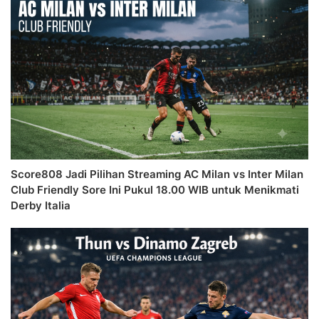
Score808 Jadi Pilihan Streaming AC Milan vs Inter Milan
Club Friendly Sore Ini Pukul 18.00 WIB untuk Menikmati
Derby Italia