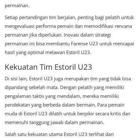
permainan.
Setiap pertandingan tim berjalan, penting bagi pelatih untuk
mengevaluasi performa pemain dan memodifikasi rencana
permainan jika diperlukan. Inovasi dalam strategi
permainan ini bisa membantu Farense U23 untuk mencapai
hasil yang optimal melawan Estoril U23.
Kekuatan Tim Estoril U23
Di sisi lain, Estoril U23 juga merupakan tim yang tidak bisa
dipandang sebelah mata. Dengan pelatih yang memiliki
pengalaman taktis yang mendalam, mereka memiliki
pendekatan yang berbeda dalam bermain. Para pemain
muda di Estoril U23 dilatih untuk berpikir secara kritis dan
memenuhi tanggung jawab dalam permainan.
Salah satu kekuatan utama Estoril U23 terlihat dari