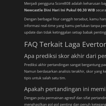
Menjadi pengguna Score808 adalah keharusan bag
Newcastle Dini Hari Ini Pukul 00.30 WIB
secara
Dengan berbagai fitur canggih tersebut, kamu ha
informasi real-time yang kamu perlukan tanpa perl
update dan tidak ketinggalan setiap babak pentin
FAQ Terkait Laga Everto
Apa prediksi skor akhir dari p
Prediksi akhir pertandingan sangat bergantung pa
Namun berdasarkan analisis terakhir, skor yang 
tipis untuk salah satu tim.
Apakah pertandingan ini memil
Dengan pola permainan agresif dan sifat pertandi
menghasilkan gol-gol penting dan penuh ketega