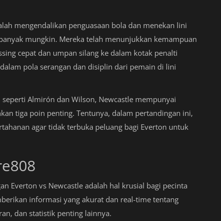
alah mengendalikan penguasaan bola dan menekan lini
sebanyak mungkin. Mereka telah menunjukkan kemampuan
sing cepat dan umpan silang ke dalam kotak penalti
alam pola serangan dan disiplin dari pemain di lini
 seperti Almirón dan Wilson, Newcastle mempunyai
n tiga poin penting. Tentunya, dalam pertandingan ini,
ahanan agar tidak terbuka peluang bagi Everton untuk
re808
n Everton vs Newcastle adalah hal krusial bagi pecinta
rikan informasi yang akurat dan real-time tentang
n, dan statistik penting lainnya.