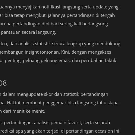
nnya menyajikan notifikasi langsung serta update yang
 bisa tetap mengikuti jalannya pertandingan di tengah
rena pertandingan dini hari sering kali berlangsung
 pantauan secara langsung.
deo, dan analisis statistik secara lengkap yang mendukung
membangun insight tontonan. Kini, dengan mengakses
gol penting, peluang peluang emas, dan perubahan taktik
08
n dalam mengupdate skor dan statistik pertandingan
ma. Hal ini membuat penggemar bisa langsung tahu siapa
 dari menit ke menit.
i pertandingan, analisis pemain favorit, serta sejarah
ksi apa yang akan terjadi di pertandingan occasion ini.