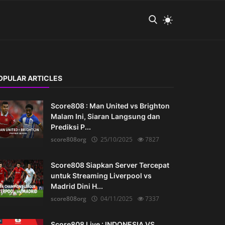
OPULAR ARTICLES
Score808 : Man United vs Brighton
Malam Ini, Siaran Langsung dan
Prediksi P...
score808org
25/10/2025
7827
Score808 Siapkan Server Tercepat
untuk Streaming Liverpool vs
Madrid Dini H...
score808org
04/11/2025
7337
Score808 Live : INDONESIA VS