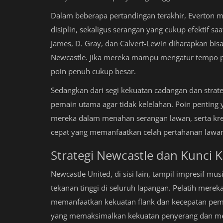
Dalam beberapa pertandingan terakhir, Everton 
disiplin, sekaligus serangan yang cukup efektif sa
James, D. Gray, dan Calvert-Lewin diharapkan bi
Newcastle. Jika mereka mampu mengatur tempo p
poin penuh cukup besar.
Sedangkan dari segi kekuatan cadangan dan strate
pemain utama agar tidak kelelahan. Poin penting
mereka dalam menahan serangan lawan, serta kre
cepat yang memanfaatkan celah pertahanan lawa
Strategi Newcastle dan Kunci
Newcastle United, di sisi lain, tampil impresif 
tekanan tinggi di seluruh lapangan. Pelatih merek
memanfaatkan kekuatan flank dan kecepatan pem
yang memaksimalkan kekuatan penyerang dan memb