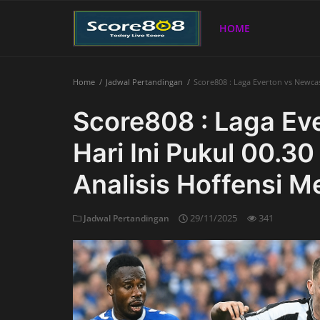
HOME
Home
Jadwal Pertandingan
Score808 : Laga Everton vs Newcas
Home
Score808 : Laga Eve
Hari Ini Pukul 00.30
Analisis Hoffensi 
29/11/2025
341
Jadwal Pertandingan