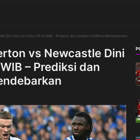
tle Dini Hari Ini Pukul 00.30 WIB – Prediksi dan Analisis Hoffensi Mendebarkan
P
rton vs Newcastle Dini
 WIB – Prediksi dan
Mendebarkan