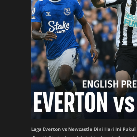
Laga Everton vs Newcastle Dini Hari Ini Pukul