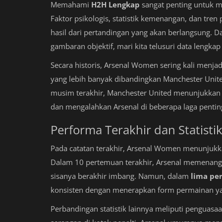
Memahami
H2H Lengkap
sangat penting untuk m
Faktor psikologis, statistik kemenangan, dan t
hasil dari pertandingan yang akan berlangsung.
gambaran objektif, mari kita telusuri data lengka
Secara historis, Arsenal Women sering kali men
yang lebih banyak dibandingkan Manchester Unit
musim terakhir, Manchester United menunjukkan 
dan mengalahkan Arsenal di beberapa laga pentin
Performa Terakhir dan Statist
Pada catatan terakhir, Arsenal Women menunjukk
Dalam 10 pertemuan terakhir, Arsenal memenang
sisanya berakhir imbang. Namun, dalam
lima pe
konsisten dengan menerapkan form permainan yang
Perbandingan statistik lainnya meliputi penguasaa