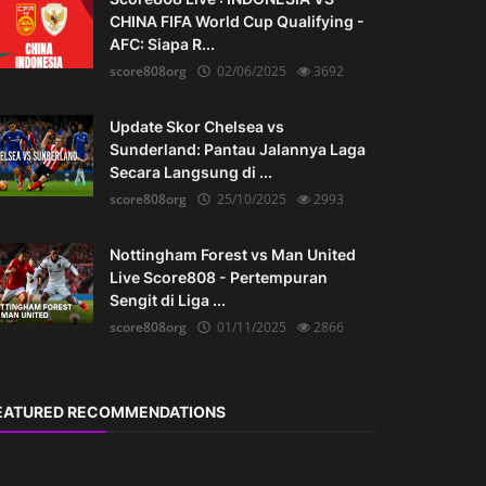
CHINA FIFA World Cup Qualifying -
AFC: Siapa R...
score808org
02/06/2025
3692
Update Skor Chelsea vs
Sunderland: Pantau Jalannya Laga
Secara Langsung di ...
score808org
25/10/2025
2993
Nottingham Forest vs Man United
Live Score808 - Pertempuran
Sengit di Liga ...
score808org
01/11/2025
2866
EATURED RECOMMENDATIONS