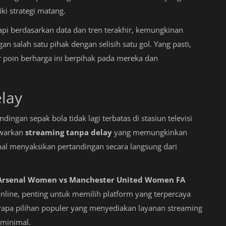
ki strategi matang.
tetapi berdasarkan data dan tren terakhir, kemungkinan
 salah satu pihak dengan selisih satu gol. Yang pasti,
poin berharga ini berpihak pada mereka dan
lay
ndingan sepak bola tidak lagi terbatas di stasiun televisi
awarkan
streaming tanpa delay
yang memungkinkan
al menyaksikan pertandingan secara langsung dari
e Arsenal Women vs Manchester United Women FA
nline, penting untuk memilih platform yang terpercaya
erapa pilihan populer yang menyediakan layanan streaming
 minimal.