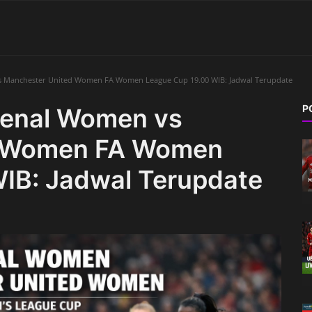
vs Manchester United Women FA Women League Cup 19.00 WIB: Jadwal Terupdate
P
senal Women vs
d Women FA Women
IB: Jadwal Terupdate