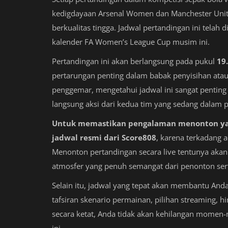
kedigdayaan Arsenal Women dan Manchester Unit
berkualitas tingga. Jadwal pertandingan ini telah 
kalender FA Women’s League Cup musim ini.
Pertandingan ini akan berlangsung pada pukul
19
pertarungan penting dalam babak penyisihan atau 
penggemar, mengetahui jadwal ini sangat pentin
langsung aksi dari kedua tim yang sedang dalam 
Untuk memastikan pengalaman menonton yan
jadwal resmi dari Score808
, karena terkadang 
Menonton pertandingan secara live tentunya akan
atmosfer yang penuh semangat dari penonton ser
Selain itu, jadwal yang tepat akan membantu Anda
tafsiran skenario permainan, pilihan streaming, h
secara ketat, Anda tidak akan kehilangan momen