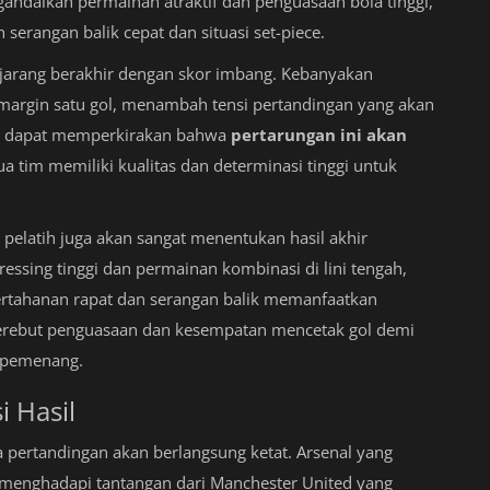
andalkan permainan atraktif dan penguasaan bola tinggi,
erangan balik cepat dan situasi set-piece.
 jarang berakhir dengan skor imbang. Kebanyakan
argin satu gol, menambah tensi pertandingan yang akan
mar dapat memperkirakan bahwa
pertarungan ini akan
ua tim memiliki kualitas dan determinasi tinggi untuk
an pelatih juga akan sangat menentukan hasil akhir
sing tinggi dan permainan kombinasi di lini tengah,
ertahanan rapat dan serangan balik memanfaatkan
berebut penguasaan dan kesempatan mencetak gol demi
i pemenang.
i Hasil
a pertandingan akan berlangsung ketat. Arsenal yang
 menghadapi tantangan dari Manchester United yang