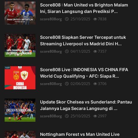
Score808 : Man United vs Brighton Malam
Ini, Siaran Langsung dan Prediksi P...
score808org
25/10/2025
7838
Score808 Siapkan Server Tercepat untuk
Streaming Liverpool vs Madrid Dini H...
score808org
04/11/2025
7357
Score808 Live : INDONESIA VS CHINA FIFA
World Cup Qualifying - AFC: Siapa R...
score808org
02/06/2025
3706
Update Skor Chelsea vs Sunderland: Pantau
Jalannya Laga Secara Langsung di ...
score808org
25/10/2025
2997
Nottingham Forest vs Man United Live