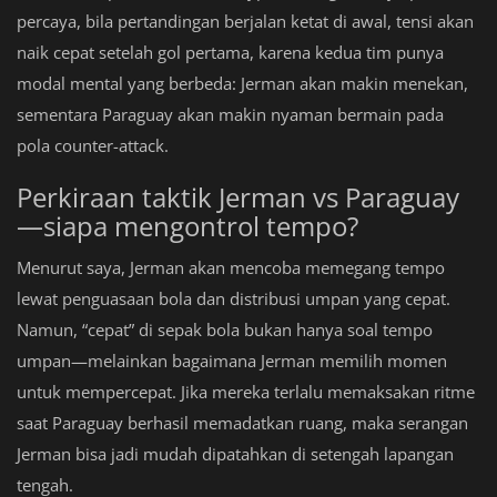
percaya, bila pertandingan berjalan ketat di awal, tensi akan
naik cepat setelah gol pertama, karena kedua tim punya
modal mental yang berbeda: Jerman akan makin menekan,
sementara Paraguay akan makin nyaman bermain pada
pola counter-attack.
Perkiraan taktik Jerman vs Paraguay
—siapa mengontrol tempo?
Menurut saya, Jerman akan mencoba memegang tempo
lewat penguasaan bola dan distribusi umpan yang cepat.
Namun, “cepat” di sepak bola bukan hanya soal tempo
umpan—melainkan bagaimana Jerman memilih momen
untuk mempercepat. Jika mereka terlalu memaksakan ritme
saat Paraguay berhasil memadatkan ruang, maka serangan
Jerman bisa jadi mudah dipatahkan di setengah lapangan
tengah.