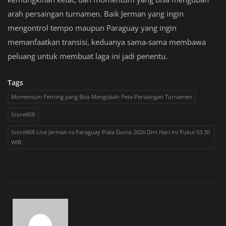
arah persaingan turnamen. Baik Jerman yang ingin
mengontrol tempo maupun Paraguay yang ingin
memanfaatkan transisi, keduanya sama-sama membawa
peluang untuk membuat laga ini jadi penentu.
Tags
Momentum Penting yang Bisa Mengubah Peta Persaingan Turnamen
Score808
Score808 Live Jerman vs Paraguay Piala Dunia 2026 Dini Hari Ini Pukul 03.30
WIB