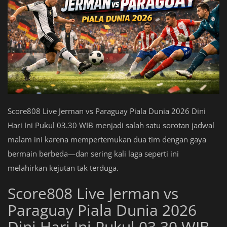
Score808 Live Jerman vs Paraguay Piala Dunia 2026 Dini
Hari Ini Pukul 03.30 WIB menjadi salah satu sorotan jadwal
malam ini karena mempertemukan dua tim dengan gaya
bermain berbeda—dan sering kali laga seperti ini
melahirkan kejutan tak terduga.
Score808 Live Jerman vs
Paraguay Piala Dunia 2026
Dini Hari Ini Pukul 03.30 WIB