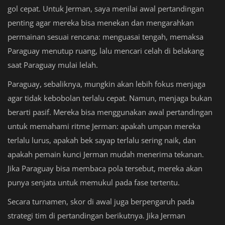
gol cepat. Untuk Jerman, saya menilai awal pertandingan
penting agar mereka bisa menekan dan mengarahkan
permainan sesuai rencana: menguasai tengah, memaksa
Paraguay menutup ruang, lalu mencari celah di belakang
saat Paraguay mulai lelah.
Paraguay, sebaliknya, mungkin akan lebih fokus menjaga
agar tidak kebobolan terlalu cepat. Namun, menjaga bukan
berarti pasif. Mereka bisa menggunakan awal pertandingan
untuk memahami ritme Jerman: apakah umpan mereka
terlalu lurus, apakah bek sayap terlalu sering naik, dan
apakah pemain kunci Jerman mudah menerima tekanan.
Jika Paraguay bisa membaca pola tersebut, mereka akan
punya senjata untuk memukul pada fase tertentu.
Secara turnamen, skor di awal juga berpengaruh pada
strategi tim di pertandingan berikutnya. Jika Jerman