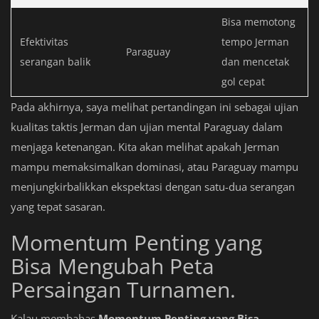
Bisa memotong
Efektivitas
tempo Jerman
Paraguay
serangan balik
dan mencetak
gol cepat
Pada akhirnya, saya melihat pertandingan ini sebagai ujian
kualitas taktis Jerman dan ujian mental Paraguay dalam
menjaga ketenangan. Kita akan melihat apakah Jerman
mampu memaksimalkan dominasi, atau Paraguay mampu
menjungkirbalikkan ekspektasi dengan satu-dua serangan
yang tepat sasaran.
Momentum Penting yang
Bisa Mengubah Peta
Persaingan Turnamen.
Kalau membahas
Momentum Penting yang Bisa