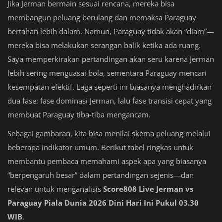
Jika Jerman bermain sesuai rencana, mereka bisa
membangun peluang berulang dan memaksa Paraguay
bertahan lebih dalam. Namun, Paraguay tidak akan “diam”—
mereka bisa melakukan serangan balik ketika ada ruang.
Saya memperkirakan pertandingan akan seru karena Jerman
lebih sering menguasai bola, sementara Paraguay mencari
kesempatan efektif. Laga seperti ini biasanya menghadirkan
dua fase: fase dominasi Jerman, lalu fase transisi cepat yang
membuat Paraguay tiba-tiba mengancam.
Sebagai gambaran, kita bisa menilai skema peluang melalui
beberapa indikator umum. Berikut tabel ringkas untuk
membantu pembaca memahami aspek apa yang biasanya
“berpengaruh besar” dalam pertandingan sejenis—dan
relevan untuk menganalisis
Score808 Live Jerman vs
Paraguay Piala Dunia 2026 Dini Hari Ini Pukul 03.30
WIB
.