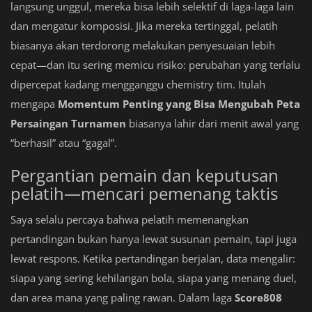
langsung unggul, mereka bisa lebih selektif di laga-laga lain
dan mengatur komposisi. Jika mereka tertinggal, pelatih
biasanya akan terdorong melakukan penyesuaian lebih
cepat—dan itu sering memicu risiko: perubahan yang terlalu
dipercepat kadang mengganggu chemistry tim. Itulah
mengapa
Momentum Penting yang Bisa Mengubah Peta
Persaingan Turnamen
biasanya lahir dari menit awal yang
“berhasil” atau “gagal”.
Pergantian pemain dan keputusan
pelatih—mencari pemenang taktis
Saya selalu percaya bahwa pelatih memenangkan
pertandingan bukan hanya lewat susunan pemain, tapi juga
lewat respons. Ketika pertandingan berjalan, data mengalir:
siapa yang sering kehilangan bola, siapa yang menang duel,
dan area mana yang paling rawan. Dalam laga
Score808