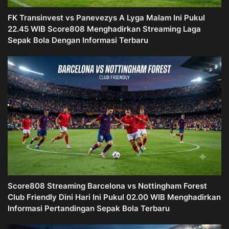
FK Transinvest vs Panevezys A Lyga Malam Ini Pukul
22.45 WIB Score808 Menghadirkan Streaming Laga
Sepak Bola Dengan Informasi Terbaru
Score808 Streaming Barcelona vs Nottingham Forest
Club Friendly Dini Hari Ini Pukul 02.00 WIB Menghadirkan
Informasi Pertandingan Sepak Bola Terbaru