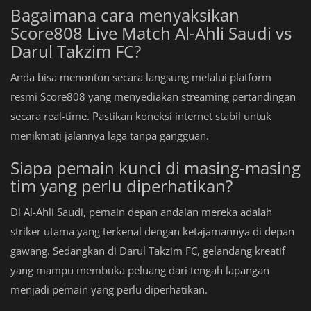
Bagaimana cara menyaksikan
Score808 Live Match Al-Ahli Saudi vs
Darul Takzim FC?
Anda bisa menonton secara langsung melalui platform
resmi Score808 yang menyediakan streaming pertandingan
secara real-time. Pastikan koneksi internet stabil untuk
menikmati jalannya laga tanpa gangguan.
Siapa pemain kunci di masing-masing
tim yang perlu diperhatikan?
Di Al-Ahli Saudi, pemain depan andalan mereka adalah
striker utama yang terkenal dengan ketajamannya di depan
gawang. Sedangkan di Darul Takzim FC, gelandang kreatif
yang mampu membuka peluang dari tengah lapangan
menjadi pemain yang perlu diperhatikan.