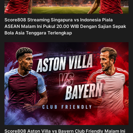
Score808 Streaming Singapura vs Indonesia Piala
ASEAN Malam Ini Pukul 20.00 WIB Dengan Sajian Sepak
Bola Asia Tenggara Terlengkap
Score808 Aston Villa vs Bayern Club Friendly Malam Ini