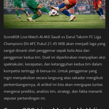
Score808 Live Match Al-Ahli Saudi vs Darul Takzim FC Liga
Champions Elit AFC Pukul 21.45 WIB akan menjadi laga yang
sangat dinanti oleh penggemar sepak bola Asia dan
penggemar kedua tim. Duel ini diperkirakan menyajikan aksi
spektakuler, kecepatan, dan ketangguhan kedua tim dalam
kompetisi tertinggi di benua ini. Untuk penggemar yang
ingin menyaksikan secara langsung atau sekadar mengikuti
perkembangannya, di artikel ini kita akan mengupas tuntas
mengenai prediksi, analisis tim, strategi, dan fakta menarik
seputar pertandingan ini.