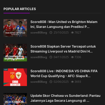
POPULAR ARTICLES
Score808 : Man United vs Brighton Malam
Ini, Siaran Langsung dan Prediksi P...
score808org
25/10/2025
7827
Score808 Siapkan Server Tercepat untuk
Streaming Liverpool vs Madrid Dini H...
score808org
04/11/2025
7336
Score808 Live : INDONESIA VS CHINA FIFA
World Cup Qualifying - AFC: Siapa R...
score808org
02/06/2025
3693
Update Skor Chelsea vs Sunderland: Pantau
Jalannya Laga Secara Langsung di ...