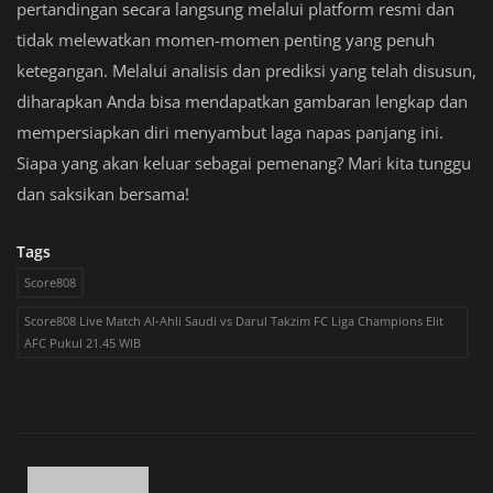
pertandingan secara langsung melalui platform resmi dan
tidak melewatkan momen-momen penting yang penuh
ketegangan. Melalui analisis dan prediksi yang telah disusun,
diharapkan Anda bisa mendapatkan gambaran lengkap dan
mempersiapkan diri menyambut laga napas panjang ini.
Siapa yang akan keluar sebagai pemenang? Mari kita tunggu
dan saksikan bersama!
Tags
Score808
Score808 Live Match Al-Ahli Saudi vs Darul Takzim FC Liga Champions Elit
AFC Pukul 21.45 WIB