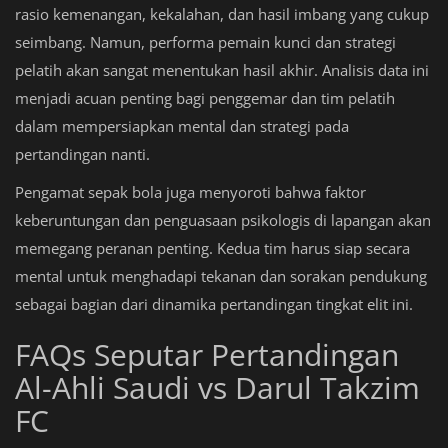
rasio kemenangan, kekalahan, dan hasil imbang yang cukup
seimbang. Namun, performa pemain kunci dan strategi
pelatih akan sangat menentukan hasil akhir. Analisis data ini
menjadi acuan penting bagi penggemar dan tim pelatih
dalam mempersiapkan mental dan strategi pada
pertandingan nanti.
Pengamat sepak bola juga menyoroti bahwa faktor
keberuntungan dan penguasaan psikologis di lapangan akan
memegang peranan penting. Kedua tim harus siap secara
mental untuk menghadapi tekanan dan sorakan pendukung
sebagai bagian dari dinamika pertandingan tingkat elit ini.
FAQs Seputar Pertandingan
Al-Ahli Saudi vs Darul Takzim
FC