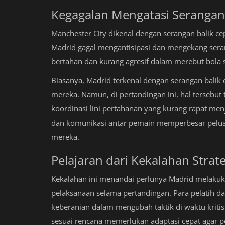
Kegagalan Mengatasi Serangan 
Manchester City dikenal dengan serangan balik ce
Madrid gagal mengantisipasi dan mengekang seran
bertahan dan kurang agresif dalam merebut bola
Biasanya, Madrid terkenal dengan serangan bali
mereka. Namun, di pertandingan ini, hal tersebut 
koordinasi lini pertahanan yang kurang rapat me
dan komunikasi antar pemain memperbesar pelua
mereka.
Pelajaran dari Kekalahan Strat
Kekalahan ini menandai perlunya Madrid melakuk
pelaksanaan selama pertandingan. Para pelatih d
keberanian dalam mengubah taktik di waktu kritis 
sesuai rencana memerlukan adaptasi cepat agar p