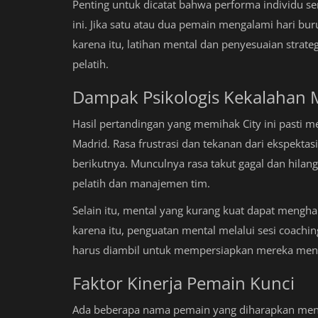
Penting untuk dicatat bahwa performa individu se
ini. Jika satu atau dua pemain mengalami hari bur
karena itu, latihan mental dan penyesuaian strate
pelatih.
Dampak Psikologis Kekalahan 
Hasil pertandingan yang memihak City ini pasti 
Madrid. Rasa frustrasi dan tekanan dari ekspekta
berikutnya. Munculnya rasa takut gagal dan hilang
pelatih dan manajemen tim.
Selain itu, mental yang kurang kuat dapat meng
karena itu, penguatan mental melalui sesi coachin
harus diambil untuk mempersiapkan mereka mengh
Faktor Kinerja Pemain Kunci
Ada beberapa nama pemain yang diharapkan menjad