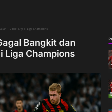
alah 1-2 dari City di Liga Champions
P
Gagal Bangkit dan
 di Liga Champions