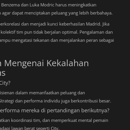
im Benzema dan Luka Modric harus meningkatkan
gar dapat menciptakan peluang yang lebih berbahaya.
berkorelasi dan menjadi kunci keberhasilan Madrid. Jika
 kolektif tim pun tidak berjalan optimal. Pengalaman dan
ampu mengatasi tekanan dan menjalankan peran sebagai
 Mengenai Kekalahan
ns
City?
efisienan dalam memanfaatkan peluang dan
rategi dan performa individu juga berkontribusi besar.
rforma mereka di pertandingan berikutnya?
katkan koordinasi tim, dan memperkuat mental pemain
dapi lawan berat seperti City.