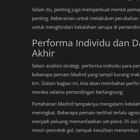
Selain itu, penting juga memperkuat mental pem
penting. Keberanian untuk melakukan perubahan t
untuk menghindari kekalahan serupa di pertandin
Performa Individu dan 
Akhir
Selain analisis strategi, performa individu para 
beberapa pemain Madrid yang tampil kurang maks
tim. Dalam bagian ini, kita akan membahas perfo
mereka selama pertandingan berlangsung.
Pertahanan Madrid tampaknya mengalami kelelahan
meningkat. Beberapa pemain terlihat terlalu agre
menjadi peluang memanfaatkan set-piece. Di sisi la
mesin pencetak gol, tampak kesulitan menembus p