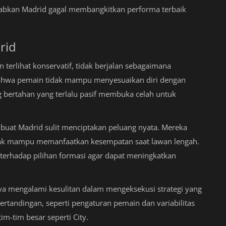
abkan Madrid gagal membangkitkan performa terbaik
rid
 terlihat konservatif, tidak berjalan sebagaimana
t bahwa pemain tidak mampu menyesuaikan diri dengan
g bertahan yang terlalu pasif membuka celah untuk
mbuat Madrid sulit menciptakan peluang nyata. Mereka
idak mampu memanfaatkan kesempatan saat lawan lengah.
terhadap pilihan formasi agar dapat meningkatkan
ya mengalami kesulitan dalam mengeksekusi strategi yang
ertandingan, seperti pengaturan pemain dan variabilitas
tim-tim besar seperti City.