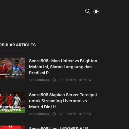
OPULAR ARTICLES
Score808 : Man United vs Brighton
Malam Ini, Siaran Langsung dan
Prediksi P...
score808org
25/10/2025
7834
Score808 Siapkan Server Tercepat
untuk Streaming Liverpool vs
Madrid Dini H...
score808org
04/11/2025
7354
Score808 Live : INDONESIA VS