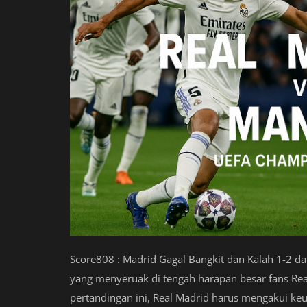
Score808 : Madrid Gagal Bangkit dan Kalah 1-2 dar
yang menyeruak di tengah harapan besar fans Rea
pertandingan ini, Real Madrid harus mengakui keu