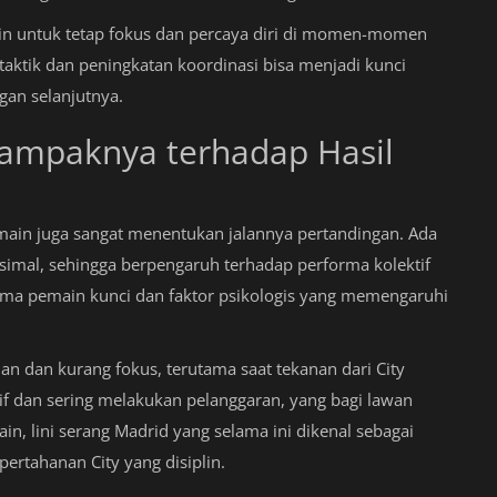
ain untuk tetap fokus dan percaya diri di momen-momen
aktik dan peningkatan koordinasi bisa menjadi kunci
gan selanjutnya.
Dampaknya terhadap Hasil
pemain juga sangat menentukan jalannya pertandingan. Ada
imal, sehingga berpengaruh terhadap performa kolektif
rma pemain kunci dan faktor psikologis yang memengaruhi
 dan kurang fokus, terutama saat tekanan dari City
sif dan sering melakukan pelanggaran, yang bagi lawan
in, lini serang Madrid yang selama ini dikenal sebagai
ertahanan City yang disiplin.