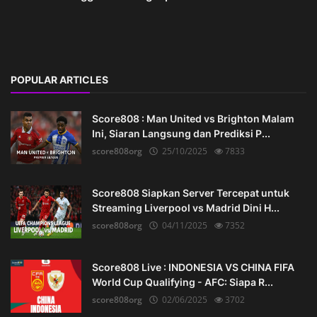
POPULAR ARTICLES
Score808 : Man United vs Brighton Malam
Ini, Siaran Langsung dan Prediksi P...
score808org
25/10/2025
7833
Score808 Siapkan Server Tercepat untuk
Streaming Liverpool vs Madrid Dini H...
score808org
04/11/2025
7352
Score808 Live : INDONESIA VS CHINA FIFA
World Cup Qualifying - AFC: Siapa R...
score808org
02/06/2025
3702