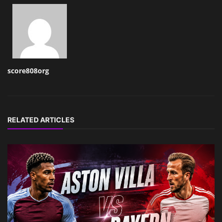
score808org
RELATED ARTICLES