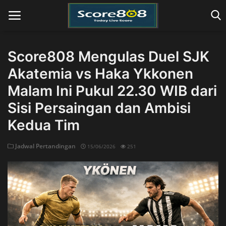
Score808 Mengulas Duel SJK
Akatemia vs Haka Ykkonen
Home
Malam Ini Pukul 22.30 WIB dari
Sisi Persaingan dan Ambisi
Kedua Tim
Jadwal Pertandingan
15/06/2026
251