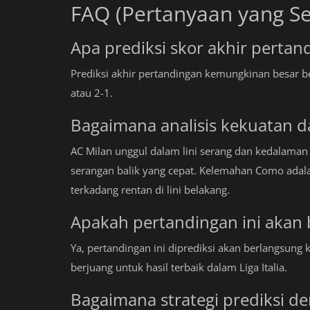
FAQ (Pertanyaan yang Se
Apa prediksi skor akhir perta
Prediksi akhir pertandingan kemungkinan besar b
atau 2-1.
Bagaimana analisis kekuatan 
AC Milan unggul dalam lini serang dan kedalama
serangan balik yang cepat. Kelemahan Como adal
terkadang rentan di lini belakang.
Apakah pertandingan ini akan 
Ya, pertandingan ini diprediksi akan berlangsung 
berjuang untuk hasil terbaik dalam Liga Italia.
Bagaimana strategi prediksi de