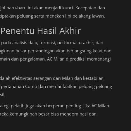
l baru-baru ini akan menjadi kunci. Kecepatan dan
ptakan peluang serta menekan lini belakang lawan.
 Penentu Hasil Akhir
ada analisis data, formasi, performa terakhir, dan
gkinan besar pertandingan akan berlangsung ketat dan
pemain dan pengalaman, AC Milan diprediksi memenangi
alah efektivitas serangan dari Milan dan kestabilan
 pertahanan Como dan memanfaatkan peluang peluang
il.
trategi pelatih juga akan berperan penting. Jika AC Milan
reka kemungkinan besar bisa mendominasi dan