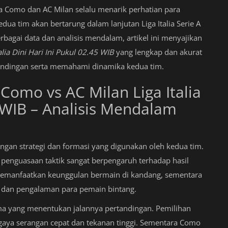
ra Como dan AC Milan selalu menarik perhatian para
dua tim akan bertarung dalam lanjutan Liga Italia Serie A
erbagai data dan analisis mendalam, artikel ini menyajikan
lia Dini Hari Ini Pukul 02.45 WIB
yang lengkap dan akurat
ndingan serta memahami dinamika kedua tim.
Como vs AC Milan Liga Italia
5 WIB – Analisis Mendalam
engan strategi dan formasi yang digunakan oleh kedua tim.
, penguasaan taktik sangat berpengaruh terhadap hasil
memanfaatkan keunggulan bermain di kandang, sementara
n dan pengalaman para pemain bintang.
ma yang menentukan jalannya pertandingan. Pemilihan
 gaya serangan cepat dan tekanan tinggi. Sementara Como