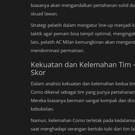
biasanya akan mengandalkan pertahanan solid dan
skuad lawan.
Strategi pelatih dalam mengatur line-up menjad
taktik agar pemain bisa tampil optimal, menginga
lain, pelatih AC Milan kemungkinan akan mengand
mendominasi permainan.
Kekuatan dan Kelemahan Tim –
Skor
Dalam analisis kekuatan dan kelemahan kedua tim
Como dikenal sebagai tim yang punya pertahanan 
Mereka biasanya bermain sangat kompak dan disip
kebobolan.
Namun, kelemahan Como terletak pada kedalaman 
saat menghadapi serangan bertubi-tubi dari tim la