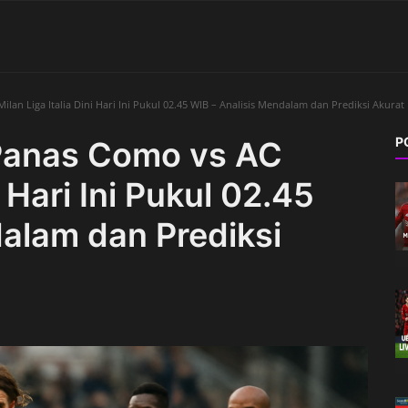
lan Liga Italia Dini Hari Ini Pukul 02.45 WIB – Analisis Mendalam dan Prediksi Akurat
P
 Panas Como vs AC
i Hari Ini Pukul 02.45
alam dan Prediksi