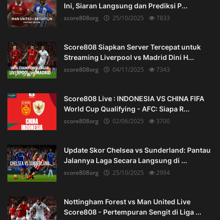
Ini, Siaran Langsung dan Prediksi P...
score808org
25/10/2025
7833
Score808 Siapkan Server Tercepat untuk
Streaming Liverpool vs Madrid Dini H...
score808org
04/11/2025
7343
Score808 Live : INDONESIA VS CHINA FIFA
World Cup Qualifying - AFC: Siapa R...
score808org
02/06/2025
3700
Update Skor Chelsea vs Sunderland: Pantau
Jalannya Laga Secara Langsung di ...
score808org
25/10/2025
2994
Nottingham Forest vs Man United Live
Score808 - Pertempuran Sengit di Liga ...