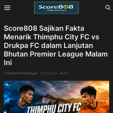
Score808 Sajikan Fakta
Menarik Thimphu City FC vs
Home
Drukpa FC dalam Lanjutan
Bhutan Premier League Malam
Ini
Jadwal Pertandingan
18/05/2026
205