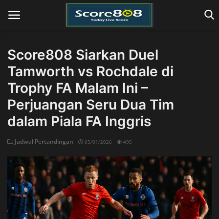
Score808 Siarkan Duel
Tamworth vs Rochdale di
Home
Trophy FA Malam Ini –
Perjuangan Seru Dua Tim
dalam Piala FA Inggris
Jadwal Pertandingan
05/01/2026
495