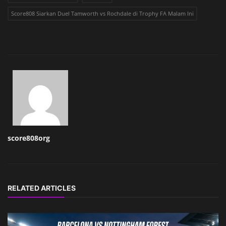
Score808 Siarkan Duel Tamworth vs Rochdale di Trophy FA Malam Ini
score808org
RELATED ARTICLES