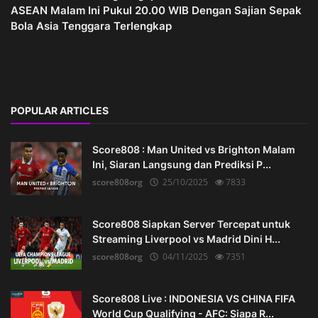
ASEAN Malam Ini Pukul 20.00 WIB Dengan Sajian Sepak
Bola Asia Tenggara Terlengkap
POPULAR ARTICLES
Score808 : Man United vs Brighton Malam
Ini, Siaran Langsung dan Prediksi P...
score808org
25/10/2025
7833
Score808 Siapkan Server Tercepat untuk
Streaming Liverpool vs Madrid Dini H...
score808org
04/11/2025
7351
Score808 Live : INDONESIA VS CHINA FIFA
World Cup Qualifying - AFC: Siapa R...