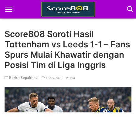
Score808 Soroti Hasil
Tottenham vs Leeds 1-1 – Fans
Home
Spurs Mulai Khawatir dengan
Posisi Tim di Liga Inggris
Berita Sepakbola
12/05/2026
190