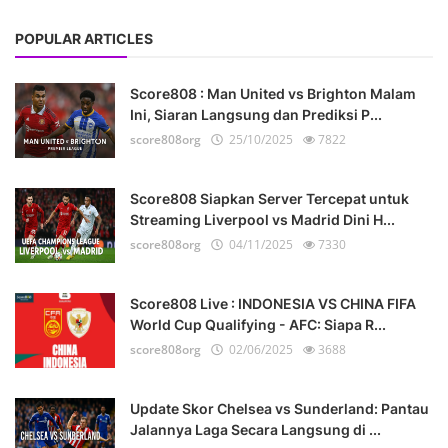
POPULAR ARTICLES
Score808 : Man United vs Brighton Malam
Ini, Siaran Langsung dan Prediksi P...
score808org
25/10/2025
7822
Score808 Siapkan Server Tercepat untuk
Streaming Liverpool vs Madrid Dini H...
score808org
04/11/2025
7330
Score808 Live : INDONESIA VS CHINA FIFA
World Cup Qualifying - AFC: Siapa R...
score808org
02/06/2025
3688
Update Skor Chelsea vs Sunderland: Pantau
Jalannya Laga Secara Langsung di ...