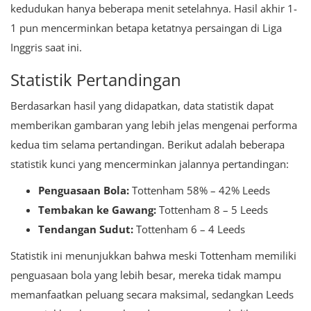
kedudukan hanya beberapa menit setelahnya. Hasil akhir 1-
1 pun mencerminkan betapa ketatnya persaingan di Liga
Inggris saat ini.
Statistik Pertandingan
Berdasarkan hasil yang didapatkan, data statistik dapat
memberikan gambaran yang lebih jelas mengenai performa
kedua tim selama pertandingan. Berikut adalah beberapa
statistik kunci yang mencerminkan jalannya pertandingan:
Penguasaan Bola:
Tottenham 58% – 42% Leeds
Tembakan ke Gawang:
Tottenham 8 – 5 Leeds
Tendangan Sudut:
Tottenham 6 – 4 Leeds
Statistik ini menunjukkan bahwa meski Tottenham memiliki
penguasaan bola yang lebih besar, mereka tidak mampu
memanfaatkan peluang secara maksimal, sedangkan Leeds