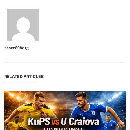
score808org
RELATED ARTICLES