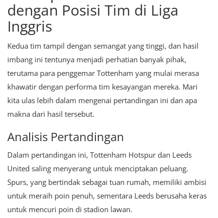
dengan Posisi Tim di Liga
Inggris
Kedua tim tampil dengan semangat yang tinggi, dan hasil
imbang ini tentunya menjadi perhatian banyak pihak,
terutama para penggemar Tottenham yang mulai merasa
khawatir dengan performa tim kesayangan mereka. Mari
kita ulas lebih dalam mengenai pertandingan ini dan apa
makna dari hasil tersebut.
Analisis Pertandingan
Dalam pertandingan ini, Tottenham Hotspur dan Leeds
United saling menyerang untuk menciptakan peluang.
Spurs, yang bertindak sebagai tuan rumah, memiliki ambisi
untuk meraih poin penuh, sementara Leeds berusaha keras
untuk mencuri poin di stadion lawan.