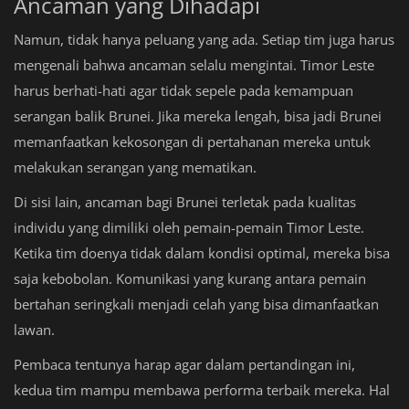
Ancaman yang Dihadapi
Namun, tidak hanya peluang yang ada. Setiap tim juga harus
mengenali bahwa ancaman selalu mengintai. Timor Leste
harus berhati-hati agar tidak sepele pada kemampuan
serangan balik Brunei. Jika mereka lengah, bisa jadi Brunei
memanfaatkan kekosongan di pertahanan mereka untuk
melakukan serangan yang mematikan.
Di sisi lain, ancaman bagi Brunei terletak pada kualitas
individu yang dimiliki oleh pemain-pemain Timor Leste.
Ketika tim doenya tidak dalam kondisi optimal, mereka bisa
saja kebobolan. Komunikasi yang kurang antara pemain
bertahan seringkali menjadi celah yang bisa dimanfaatkan
lawan.
Pembaca tentunya harap agar dalam pertandingan ini,
kedua tim mampu membawa performa terbaik mereka. Hal