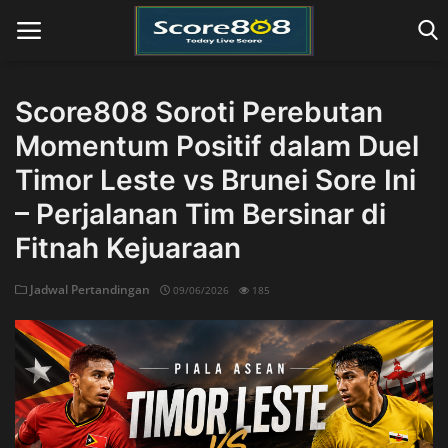
Score808 Soroti Perebutan
Momentum Positif dalam Duel
Home
Timor Leste vs Brunei Sore Ini
– Perjalanan Tim Bersinar di
Fitnah Kejuaraan
Jadwal Pertandingan
09/06/2026
185