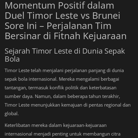
Momentum Positif dalam
Duel Timor Leste vs Brunei
Sore Ini – Perjalanan Tim
Bersinar di Fitnah Kejuaraan
Sejarah Timor Leste di Dunia Sepak
Bola
Timor Leste telah menjalani perjalanan panjang di dunia
sepak bola internasional. Mereka mengalami berbagai
tantangan, termasuk konflik politik dan keterbatasan
sumber daya. Namun, dalam beberapa tahun terakhir,
Timor Leste menunjukkan kemajuan di pentas regional dan
global.
Keterlibatan mereka dalam kejuaraan-kejuaraan
internasional menjadi penting untuk membangun citra