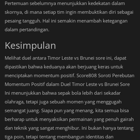
Pertemuan sebelumnya menunjukkan kedekatan dalam
skornya, di mana setiap tim ingin membuktikan diri sebagai
pesaing tangguh. Hal ini semakin menambah ketegangan
dalam pertandingan.
Kesimpulan
Melihat duel antara Timor Leste vs Brunei sore ini, dapat
dipastikan bahwa keduanya akan berjuang keras untuk
menciptakan momentum positif. Score808 Soroti Perebutan
Momentum Positif dalam Duel Timor Leste vs Brunei Sore
Ini menunjukkan bahwa sepak bola lebih dari sekadar
olahraga, tetapi juga sebuah momen yang menggugah
semangat juang. Siapa pun yang menang, kita semua bisa
berharap untuk menyaksikan permainan yang penuh gairah
dan teknik yang sangat menghibur. Ini bukan hanya tentang
tiga poin, tetapi tentang membangun identitas dan