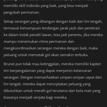
memiliki skill individu yang baik, yang bisa menjadi
pengubah permainan.
Setiap serangan yang dibangun dengan baik dari lini tengah,
termasuk kemampuan tendangan jarak jauh dan penetrasi
ke dalam kotak penalti lawan, bisa jadi penentu. Jika mereka
mampu menemukan ritme permainan dan
mengkoordinasikan serangan mereka dengan baik, maka
peluang untuk mencetak gol akan semakin terbuka.
Brunei pun tidak mau ketinggalan, mereka memiliki kapten
tim berpengalaman yang dapat menjamin kelancaran
serangan. Dengan memanfaatkan umpan-umpan cepat dari
lini tengah, mereka dapat menciptakan peluang yang
dibutuhkan untuk meraih gol terutama dari bola mati yang
biasanya menjadi senjata bagi mereka.