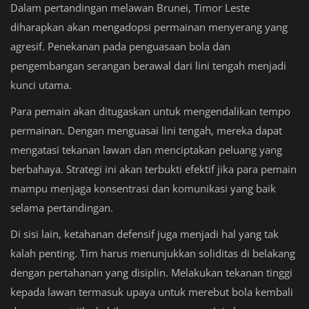
Dalam pertandingan melawan Brunei, Timor Leste
diharapkan akan mengadopsi permainan menyerang yang
agresif. Penekanan pada penguasaan bola dan
pengembangan serangan berawal dari lini tengah menjadi
kunci utama.
Para pemain akan ditugaskan untuk mengendalikan tempo
permainan. Dengan menguasai lini tengah, mereka dapat
mengatasi tekanan lawan dan menciptakan peluang yang
berbahaya. Strategi ini akan terbukti efektif jika para pemain
mampu menjaga konsentrasi dan komunikasi yang baik
selama pertandingan.
Di sisi lain, ketahanan defensif juga menjadi hal yang tak
kalah penting. Tim harus menunjukkan soliditas di belakang
dengan pertahanan yang disiplin. Melakukan tekanan tinggi
kepada lawan termasuk upaya untuk merebut bola kembali