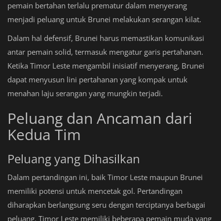
pemain bertahan terlalu prematur dalam menyerang
menjadi peluang untuk Brunei melakukan serangan kilat.
Dalam hal defensif, Brunei harus memastikan komunikasi
antar pemain solid, termasuk mengatur garis pertahanan.
Ketika Timor Leste mengambil inisiatif menyerang, Brunei
dapat menyusun lini pertahanan yang kompak untuk
menahan laju serangan yang mungkin terjadi.
Peluang dan Ancaman dari
Kedua Tim
Peluang yang Dihasilkan
Dalam pertandingan ini, baik Timor Leste maupun Brunei
memiliki potensi untuk mencetak gol. Pertandingan
diharapkan berlangsung seru dengan terciptanya berbagai
peluang. Timor Leste memiliki beberapa pemain muda yang