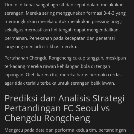
Tim ini dikenal sangat agresif dan cepat dalam melakukan
serangan. Mereka sering menggunakan formasi 3-4-3 yang
memungkinkan mereka untuk melakukan pressing tinggi
sekaligus memastikan lini tengah dapat mengendalikan
permainan. Penekanan pada kecepatan dan penetrasi
langsung menjadi ciri khas mereka.
Pertahanan Chengdu Rongcheng cukup tangguh, meskipun
terkadang mereka rawan kehilangan bola di tengah
lapangan. Oleh karena itu, mereka harus bermain cerdas
agar tidak terlalu terbuka untuk serangan balik lawan.
Prediksi dan Analisis Strategi
Pertandingan FC Seoul vs
Chengdu Rongcheng
Mengacu pada data dan performa kedua tim, pertandingan