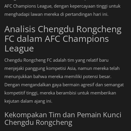
AFC Champions League, dengan kepercayaan tinggi untuk
menghadapi lawan mereka di pertandingan hari ini.
Analisis Chengdu Rongcheng
FC dalam AFC Champions
League
Chengdu Rongcheng FC adalah tim yang relatif baru
menjejaki panggung kompetisi Asia, namun mereka telah
menunjukkan bahwa mereka memiliki potensi besar.
Dengan mengandalkan gaya bermain agresif dan semangat
kompetitif tinggi, mereka berambisi untuk memberikan
kejutan dalam ajang ini.
Kekompakan Tim dan Pemain Kunci
Chengdu Rongcheng