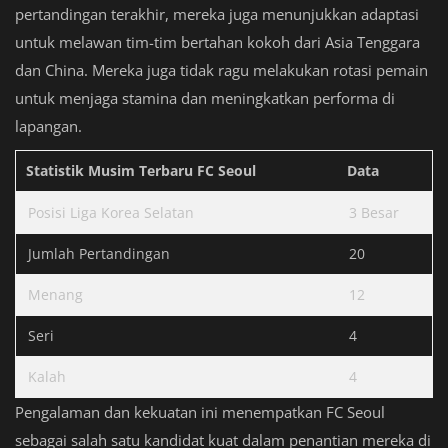
pertandingan terakhir, mereka juga menunjukkan adaptasi
untuk melawan tim-tim bertahan kokoh dari Asia Tenggara
dan China. Mereka juga tidak ragu melakukan rotasi pemain
untuk menjaga stamina dan meningkatkan performa di
lapangan.
Statistik Musim Terbaru FC Seoul
Data
Posisi Liga Korea Selatan
3 Besar
Jumlah Pertandingan
20
Menang
12
Seri
4
Kalah
4
Pengalaman dan kekuatan ini menempatkan FC Seoul
sebagai salah satu kandidat kuat dalam penantian mereka di