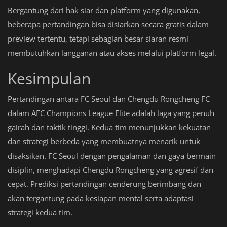
Bergantung dari hak siar dan platform yang digunakan,
beberapa pertandingan bisa disiarkan secara gratis dalam
preview tertentu, tetapi sebagian besar siaran resmi
membutuhkan langganan atau akses melalui platform legal.
Kesimpulan
Pertandingan antara FC Seoul dan Chengdu Rongcheng FC
dalam AFC Champions League Elite adalah laga yang penuh
gairah dan taktik tinggi. Kedua tim menunjukkan kekuatan
dan strategi berbeda yang membuatnya menarik untuk
disaksikan. FC Seoul dengan pengalaman dan gaya bermain
disiplin, menghadapi Chengdu Rongcheng yang agresif dan
cepat. Prediksi pertandingan cenderung berimbang dan
akan tergantung pada kesiapan mental serta adaptasi
strategi kedua tim.