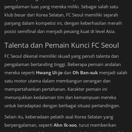
pengalaman luas yang mereka miliki. Sebagai salah satu
klub besar dari Korea Selatan, FC Seoul memiliki sejarah
panjang dalam kompetisi ini, dengan keberhasilan meraih
posisi semifinal dan menjadi pesaing kuat di level Asia.
Talenta dan Pemain Kunci FC Seoul
FC Seoul dikenal memiliki skuad yang penuh talenta dan
pengalaman bertanding tinggi. Beberapa pemain andalan
mereka seperti
Hwang Ui-jo
dan
Oh Ban-suk
menjadi salah
satu motor utama dalam membangun serangan dan
mempertahankan pertahanan. Karakter pemain ini
menunjukkan kedalaman tim dan kemampuan mereka
untuk beradaptasi dengan berbagai situasi pertandingan.
Selain itu, keberadaan pelatih asal Korea Selatan yang
berpengalaman, seperti
Ahn Ik-soo
, turut memberikan