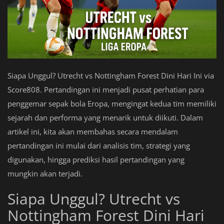
Siapa Unggul? Utrecht vs Nottingham Forest Dini Hari Ini via
Score808. Pertandingan ini menjadi pusat perhatian para
penggemar sepak bola Eropa, mengingat kedua tim memiliki
sejarah dan performa yang menarik untuk diikuti. Dalam
artikel ini, kita akan membahas secara mendalam
pertandingan ini mulai dari analisis tim, strategi yang
digunakan, hingga prediksi hasil pertandingan yang
mungkin akan terjadi.
Siapa Unggul? Utrecht vs
Nottingham Forest Dini Hari