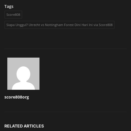
Tags
Score808
Siapa Unggul? Utrecht vs Nottingham Forest Dini Hari Ini via Score808
score808org
RELATED ARTICLES