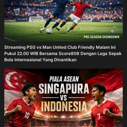
Streaming PSG vs Man United Club Friendly Malam Ini
Pukul 22.00 WIB Bersama Score808 Dengan Laga Sepak
Bola Internasional Yang Dinantikan