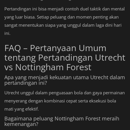
Pertandingan ini bisa menjadi contoh duel taktik dan mental
yang luar biasa. Setiap peluang dan momen penting akan
sangat menentukan siapa yang unggul dalam laga dini hari
ini.
FAQ – Pertanyaan Umum
tentang Pertandingan Utrecht
vs Nottingham Forest
Apa yang menjadi kekuatan utama Utrecht dalam
pertandingan ini?
Utrecht unggul dalam penguasaan bola dan gaya permainan
menyerang dengan kombinasi cepat serta eksekusi bola
mati yang efektif.
Bagaimana peluang Nottingham Forest meraih
kemenangan?