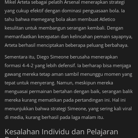
Mikel Arteta sebagai pelatih Arsenal menerapkan strategi
yang cukup efektif dengan dominasi penguasaan bola. Ia
tahu bahwa memegang bola akan membuat Atletico
kesulitan untuk membangun serangan kembali. Dengan
memanfaatkan kecepatan dan kelincahan pemain sayapnya,
Arteta berhasil menciptakan beberapa peluang berbahaya.
Sementara itu, Diego Simeone berusaha menerapkan
formasi 4-4-2 yang lebih defensif. Ia berharap bisa menjaga
gawang mereka tetap aman sambil menunggu momen yang
tepat untuk menyerang. Namun, meskipun mereka
menguasai permainan bertahan dengan baik, serangan balik
mereka kurang mematikan pada pertandingan ini. Hal ini
menunjukkan bahwa strategi Simeone, yang sering kali viral
di media, kurang berhasil pada laga malam itu.
Kesalahan Individu dan Pelajaran