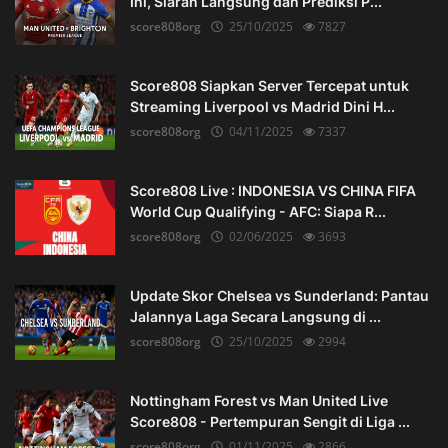
Ini, Siaran Langsung dan Prediksi P...
score808org
25/10/2025
7827
Score808 Siapkan Server Tercepat untuk
Streaming Liverpool vs Madrid Dini H...
score808org
04/11/2025
7337
Score808 Live : INDONESIA VS CHINA FIFA
World Cup Qualifying - AFC: Siapa R...
score808org
02/06/2025
3693
Update Skor Chelsea vs Sunderland: Pantau
Jalannya Laga Secara Langsung di ...
score808org
25/10/2025
2994
Nottingham Forest vs Man United Live
Score808 - Pertempuran Sengit di Liga ...
score808org
01/11/2025
2866