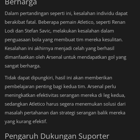
Berharga
Dalam pertandingan seperti ini, kesalahan individu dapat
berakibat fatal. Beberapa pemain Atletico, seperti Renan
Lodi dan Stefan Savic, melakukan kesalahan dalam
penguasaan bola yang membuat tim mereka kesulitan.
Kesalahan ini akhirnya menjadi celah yang berhasil
dimanfaatkan oleh Arsenal untuk mendapatkan gol yang
sangat berharga.
Tidak dapat dipungkiri, hasil ini akan memberikan
pembelajaran penting bagi kedua tim. Arsenal perlu
meningkatkan efektivitas serangan mereka di leg kedua,
sedangkan Atletico harus segera menemukan solusi dari
masalah pertahanan dan strategi serangan balik mereka
yang kurang efektif.
Pengaruh Dukungan Suporter