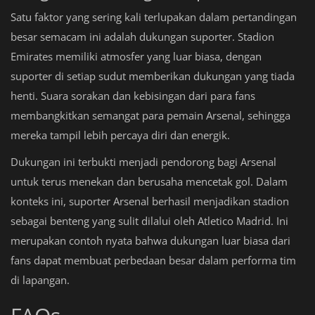
Satu faktor yang sering kali terlupakan dalam pertandingan
besar semacam ini adalah dukungan suporter. Stadion
Emirates memiliki atmosfer yang luar biasa, dengan
suporter di setiap sudut memberikan dukungan yang tiada
henti. Suara sorakan dan kebisingan dari para fans
membangkitkan semangat para pemain Arsenal, sehingga
mereka tampil lebih percaya diri dan energik.
Dukungan ini terbukti menjadi pendorong bagi Arsenal
untuk terus menekan dan berusaha mencetak gol. Dalam
konteks ini, suporter Arsenal berhasil menjadikan stadion
sebagai benteng yang sulit dilalui oleh Atletico Madrid. Ini
merupakan contoh nyata bahwa dukungan luar biasa dari
fans dapat membuat perbedaan besar dalam performa tim
di lapangan.