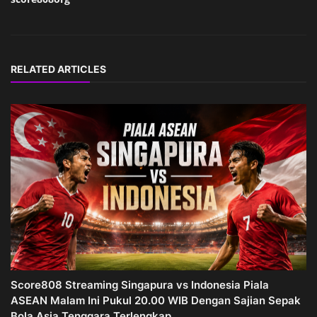
RELATED ARTICLES
Score808 Streaming Singapura vs Indonesia Piala
ASEAN Malam Ini Pukul 20.00 WIB Dengan Sajian Sepak
Bola Asia Tenggara Terlengkap