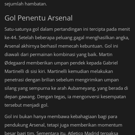
sejumlah hambatan.
Gol Penentu Arsenal
Satu-satunya gol dalam pertandingan ini tercipta pada menit
ke-44. Setelah beberapa peluang gagal menghasilkan angka,
Arsenal akhirnya berhasil memecah kebuntuan. Gol ini
diawali dari permainan kombinasi yang baik. Martin
Ødegaard memberikan umpan pendek kepada Gabriel
Martinelli di sisi kiri. Martinelli kemudian melakukan
penetrasi dengan brilian sebelum mengirimkan umpan
silang yang sempurna ke arah Aubameyang, yang berada di
depan gawang. Dengan tegas, ia mengonversi kesempatan
tersebut menjadi gol.
Gol ini bukan hanya membawa kebahagiaan bagi para
pendukung Arsenal, tetapi juga memberikan momentum
besar bagi tim. Sementara itu, Atletico Madrid terpaksa