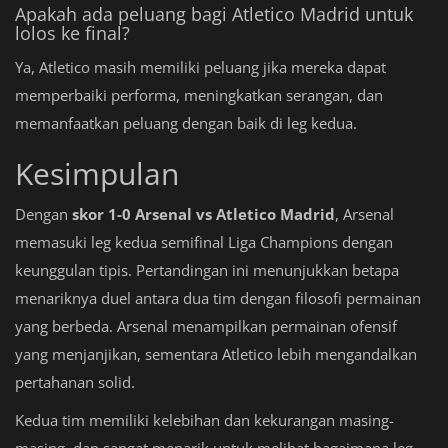
Apakah ada peluang bagi Atletico Madrid untuk
lolos ke final?
Ya, Atletico masih memiliki peluang jika mereka dapat
memperbaiki performa, meningkatkan serangan, dan
memanfaatkan peluang dengan baik di leg kedua.
Kesimpulan
Dengan
skor 1-0 Arsenal vs Atletico Madrid
, Arsenal
memasuki leg kedua semifinal Liga Champions dengan
keunggulan tipis. Pertandingan ini menunjukkan betapa
menariknya duel antara dua tim dengan filosofi permainan
yang berbeda. Arsenal menampilkan permainan ofensif
yang menjanjikan, sementara Atletico lebih mengandalkan
pertahanan solid.
Kedua tim memiliki kelebihan dan kekurangan masing-
masing, dan sangat menarik untuk melihat bagaimana leg