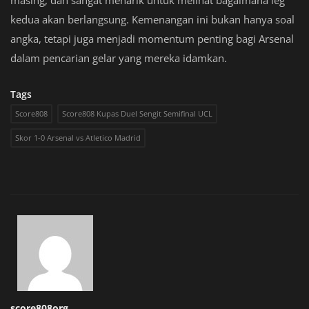
kedua akan berlangsung. Kemenangan ini bukan hanya soal
angka, tetapi juga menjadi momentum penting bagi Arsenal
dalam pencarian gelar yang mereka idamkan.
Tags
Score808
Score808 Kupas Duel Sengit Semifinal UCL
Skor 1-0 Arsenal vs Atletico Madrid
score808org